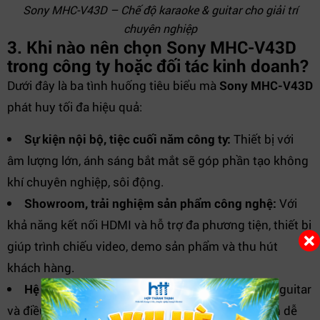
Sony MHC-V43D – Chế độ karaoke & guitar cho giải trí
chuyên nghiệp
3. Khi nào nên chọn Sony MHC-V43D
trong công ty hoặc đối tác kinh doanh?
Dưới đây là ba tình huống tiêu biểu mà
Sony MHC-V43D
phát huy tối đa hiệu quả:
Sự kiện nội bộ, tiệc cuối năm công ty:
Thiết bị với
âm lượng lớn, ánh sáng bắt mắt sẽ góp phần tạo không
khí chuyên nghiệp, sôi động.
Showroom, trải nghiệm sản phẩm công nghệ:
Với
khả năng kết nối HDMI và hỗ trợ đa phương tiện, thiết bị
giúp trình chiếu video, demo sản phẩm và thu hút
khách hàng.
Hệ thống đào tạo, hội thảo nhỏ:
Chế độ micro, guitar
và điều khiển từ xa giúp diễn giả, người hướng dẫn dễ