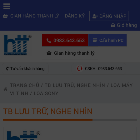
GIAN HÀNG THANH LÝ
ĐĂNG KÝ
ĐĂNG NHẬP
Giỏ hàng
0983.643.653
Cấu hình PC
Gian hàng thanh lý
Tư vấn khách hàng
CSKH: 0983.643.653
TRANG CHỦ
/
TB LƯU TRỮ, NGHE NHÌN
/
LOA MÁY
VI TÍNH
/
LOA SONY
TB LƯU TRỮ, NGHE NHÌN