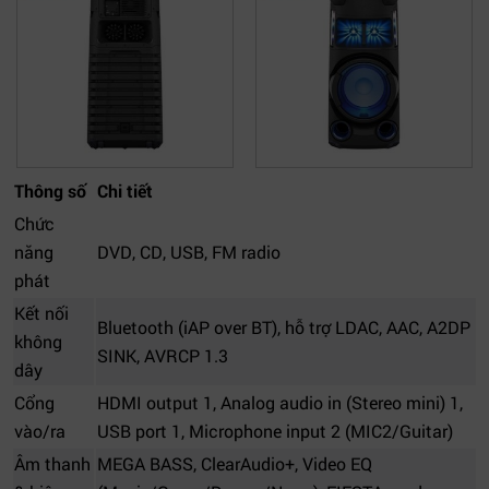
Thông số
Chi tiết
Chức
năng
DVD, CD, USB, FM radio
phát
Kết nối
Bluetooth (iAP over BT), hỗ trợ LDAC, AAC, A2DP
không
SINK, AVRCP 1.3
dây
Cổng
HDMI output 1, Analog audio in (Stereo mini) 1,
vào/ra
USB port 1, Microphone input 2 (MIC2/Guitar)
Âm thanh
MEGA BASS, ClearAudio+, Video EQ