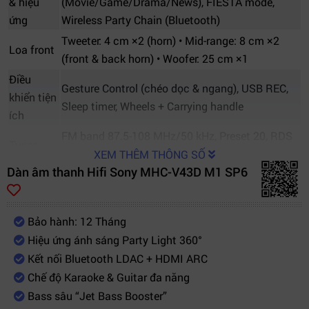
& hiệu
(Movie/Game/Drama/News), FIESTA mode,
ứng
Wireless Party Chain (Bluetooth)
Tweeter: 4 cm ×2 (horn) • Mid-range: 8 cm ×2
Loa front
(front & back horn) • Woofer: 25 cm ×1
Điều
Gesture Control (chéo dọc & ngang), USB REC,
khiển tiện
Sleep timer, Wheels + Carrying handle
ích
FM band 87.5-108 MHz/50 kHz, Preset 20, RDS
Tuner
có hỗ trợ
XEM THÊM THÔNG SỐ
Dàn âm thanh Hifi Sony MHC-V43D M1 SP6
Kích
thước &
349.5 mm × 795 mm × 328.5 mm • Khoảng 14.5
khối
kg
Bảo hành: 12 Tháng
lượng
Hiệu ứng ánh sáng Party Light 360°
Tiêu thụ
0.5 W (standby)
Kết nối Bluetooth LDAC + HDMI ARC
điện (chờ)
Chế độ Karaoke & Guitar đa năng
Bass sâu “Jet Bass Booster”