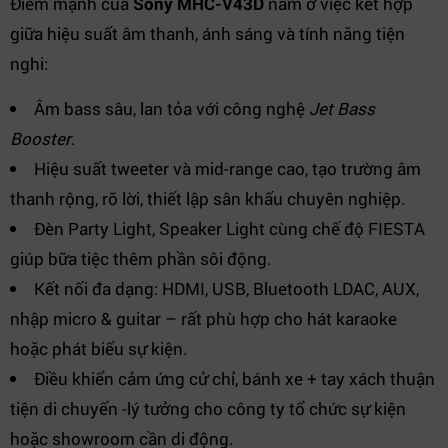
Điểm mạnh của
Sony MHC-V43D
nằm ở việc kết hợp
giữa hiệu suất âm thanh, ánh sáng và tính năng tiện
nghi:
Âm bass sâu, lan tỏa với công nghệ
Jet Bass
Booster
.
Hiệu suất tweeter và mid-range cao, tạo trường âm
thanh rộng, rõ lời, thiết lập sân khấu chuyên nghiệp.
Đèn Party Light, Speaker Light cùng chế độ FIESTA
giúp bữa tiệc thêm phần sôi động.
Kết nối đa dạng: HDMI, USB, Bluetooth LDAC, AUX,
nhập micro & guitar – rất phù hợp cho hát karaoke
hoặc phát biểu sự kiện.
Điều khiển cảm ứng cử chỉ, bánh xe + tay xách thuận
tiện di chuyển -lý tưởng cho công ty tổ chức sự kiện
hoặc showroom cần di động.