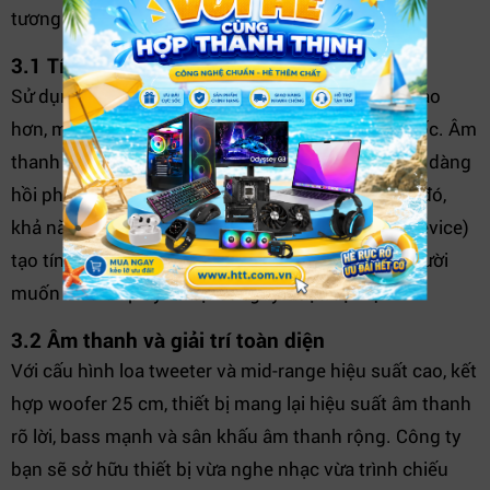
tương tác với khán giả một cách linh hoạt.
3.1 Tính năng kết nối hiện đại
Sử dụng Bluetooth LDAC giúp truyền tải dữ liệu cao
hơn, mang lại chất lượng âm thanh gần với bản gốc. Âm
thanh được tăng cường bằng công nghệ DSEE dễ dàng
hồi phục chi tiết đã mất trong file nén. Thêm vào đó,
khả năng kết nối đồng thời nhiều thiết bị (multi-device)
tạo tính tương tác cao – rất phù hợp khi nhiều người
muốn chia sẻ playlist tại công ty hoặc sự kiện.
3.2 Âm thanh và giải trí toàn diện
Với cấu hình loa tweeter và mid-range hiệu suất cao, kết
hợp woofer 25 cm, thiết bị mang lại hiệu suất âm thanh
rõ lời, bass mạnh và sân khấu âm thanh rộng. Công ty
bạn sẽ sở hữu thiết bị vừa nghe nhạc vừa trình chiếu