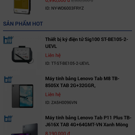
8,500,000 đ
ID: NY-WD6003FRYZ
SẢN PHẨM HOT
Thiết bị ký điện tử Sig100 ST-BE105-2-
UEVL
Liên hệ
ID: TT-ST-BE105-2-UEVL
Máy tính bảng Lenovo Tab M8 TB-
8505X TAB 2G+32GGR,
VN_ZA5H0096VN
Liên hệ
ID: ZA5H0096VN
Máy tính bảng Lenovo Tab P11 Plus TB-
J616X TAB 4G+64GMT-VN Xanh Mòng
Két_ZA9L0164VN
8,190,000 đ