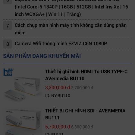
(Intel Core i5-1340P | 16GB | 512GB | Intel Iris Xe | 16
inch WQXGA+ | Win 11 | Trắng)
Cách chụp màn hình máy tính không cần dùng phần
7
mềm
Camera Wifi thông minh EZVIZ C6N 1080P
8
SẢN PHẨM ĐANG KHUYẾN MÃI
Thiết bị ghi hình HDMI To USB TYPE-C
AVermedia BU110
3,300,000 đ
3,700,000 đ
ID: NY-BU110
THIẾT BỊ GHI HÌNH SDI - AVERMEDIA
BU111
5,700,000 đ
6,300,000 đ
ID: BU111