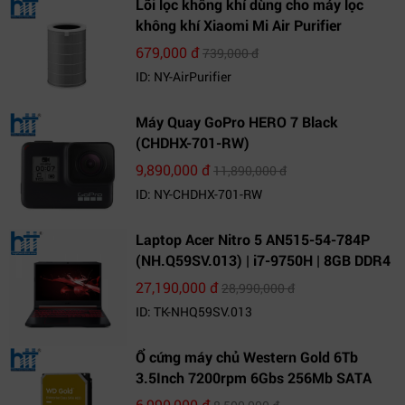
Lõi lọc không khí dùng cho máy lọc
không khí Xiaomi Mi Air Purifier
679,000 đ
739,000 đ
ID: NY-AirPurifier
Máy Quay GoPro HERO 7 Black
(CHDHX-701-RW)
9,890,000 đ
11,890,000 đ
ID: NY-CHDHX-701-RW
Laptop Acer Nitro 5 AN515-54-784P
(NH.Q59SV.013) | i7-9750H | 8GB DDR4
| 1TB HDD | GeForce GTX 1650 4GB |
27,190,000 đ
28,990,000 đ
15.6 FHD IPS | Win10
ID: TK-NHQ59SV.013
Ổ cứng máy chủ Western Gold 6Tb
3.5Inch 7200rpm 6Gbs 256Mb SATA
(WD6003FRYZ)
6,990,000 đ