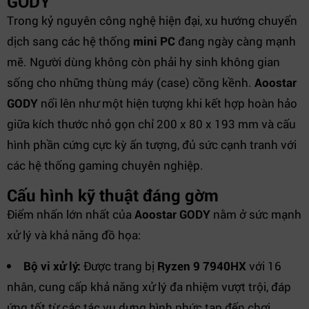
GODY
Trong kỷ nguyên công nghệ hiện đại, xu hướng chuyển
dịch sang các hệ thống
mini PC
đang ngày càng mạnh
mẽ. Người dùng không còn phải hy sinh không gian
sống cho những thùng máy (case) cồng kềnh.
Aoostar
GODY
nổi lên như một hiện tượng khi kết hợp hoàn hảo
giữa kích thước nhỏ gọn chỉ 200 x 80 x 193 mm và cấu
hình phần cứng cực kỳ ấn tượng, đủ sức cạnh tranh với
các hệ thống gaming chuyên nghiệp.
Cấu hình kỹ thuật đáng gờm
Điểm nhấn lớn nhất của
Aoostar GODY
nằm ở sức mạnh
xử lý và khả năng đồ họa:
Bộ vi xử lý:
Được trang bị
Ryzen 9 7940HX
với 16
nhân, cung cấp khả năng xử lý đa nhiệm vượt trội, đáp
ứng tốt từ các tác vụ dựng hình phức tạp đến chơi