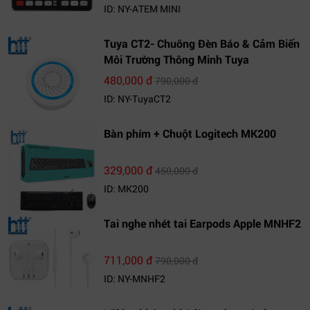
ID: NY-ATEM MINI
Tuya CT2- Chuông Đèn Báo & Cảm Biến
Môi Trường Thông Minh Tuya
480,000 đ
790,000 đ
ID: NY-TuyaCT2
Bàn phím + Chuột Logitech MK200
329,000 đ
450,000 đ
ID: MK200
Tai nghe nhét tai Earpods Apple MNHF2
711,000 đ
790,000 đ
ID: NY-MNHF2