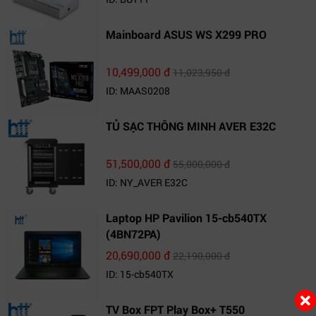
Mainboard ASUS WS X299 PRO
10,499,000 đ
11,023,950 đ
ID: MAAS0208
TỦ SẠC THÔNG MINH AVER E32C
51,500,000 đ
55,000,000 đ
ID: NY_AVER E32C
Laptop HP Pavilion 15-cb540TX
(4BN72PA)
20,690,000 đ
22,190,000 đ
ID: 15-cb540TX
TV Box FPT Play Box+ T550