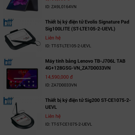
ID: ZA9L0164VN
Thiết bị ký điện tử Evolis Signature Pad
Sig100LITE (ST-LTE105-2-UEVL)
Liên hệ
ID: TT-ST-LTE105-2-UEVL
Máy tính bảng Lenovo TB-J706L TAB
4G+128GSG-VN_ZA7D0033VN
14,590,000 đ
ID: ZA7D0033VN
Thiết bị ký điện tử Sig200 ST-CE1075-2-
UEVL
Liên hệ
ID: TT-ST-CE1075-2-UEVL