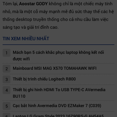
Tóm lại,
Aoostar GODY
không chỉ là một chiếc máy tính
nhỏ, mà là một cỗ máy mạnh mẽ đủ sức thay thế các hệ
thống desktop truyền thống cho cả nhu cầu làm việc
sáng tạo và giải trí đỉnh cao.
TIN XEM NHIỀU NHẤT
Mách bạn 5 cách khắc phục laptop không kết nối
1
được wifi
Mainboard MSI MAG X570 TOMAHAWK WIFI
2
Thiết bị trình chiếu Logitech R800
3
Thiết bị ghi hình HDMI To USB TYPE-C AVermedia
4
BU110
Cạc bắt hình Avermedia DVD EZMaker 7 (C039)
5
Laptop LG Gram Style 2023 16Z90RS-G.AH54A5
6