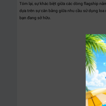
Tóm lại, sự khác biệt giữa các dòng flagship n
dựa trên sự cân bằng giữa nhu cầu sử dụng loa 
bạn đang sở hữu.