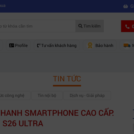
|
 phim chuyên nghiệp
Mua máy quay phim hd giá rẻ nên mua của hãng
G
0
Tìm kiếm
Profile
Tư vấn khách hàng
Bảo hành
TIN TỨC
hức công nghệ
Tin nội bộ
Dịch vụ - Giải pháp
THANH SMARTPHONE CAO CẤP:
 S26 ULTRA