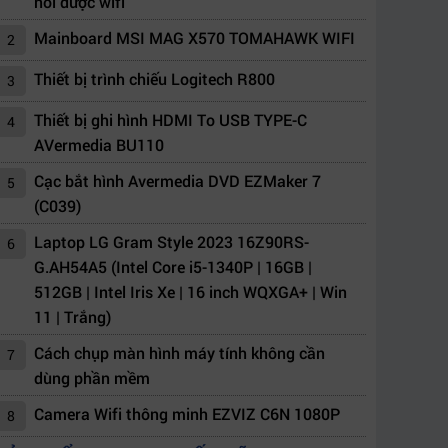
nối được wifi
Mainboard MSI MAG X570 TOMAHAWK WIFI
2
Thiết bị trình chiếu Logitech R800
3
Thiết bị ghi hình HDMI To USB TYPE-C
4
AVermedia BU110
Cạc bắt hình Avermedia DVD EZMaker 7
5
(C039)
Laptop LG Gram Style 2023 16Z90RS-
6
G.AH54A5 (Intel Core i5-1340P | 16GB |
512GB | Intel Iris Xe | 16 inch WQXGA+ | Win
11 | Trắng)
Cách chụp màn hình máy tính không cần
7
dùng phần mềm
Camera Wifi thông minh EZVIZ C6N 1080P
8