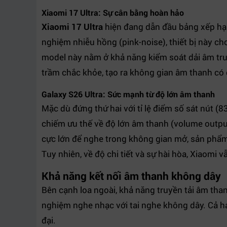
Xiaomi 17 Ultra: Sự cân bằng hoàn hảo
Xiaomi 17 Ultra
hiện đang dẫn đầu bảng xếp hạn
nghiệm nhiễu hồng (pink-noise), thiết bị này c
model này nằm ở khả năng kiểm soát dải âm trung
trầm chắc khỏe, tạo ra không gian âm thanh có 
Galaxy S26 Ultra: Sức mạnh từ độ lớn âm thanh
Mặc dù đứng thứ hai với tỉ lệ điểm số sát nút (
chiếm ưu thế về độ lớn âm thanh (volume output
cực lớn để nghe trong không gian mở, sản phẩ
Tuy nhiên, về độ chi tiết và sự hài hòa, Xiaomi
Khả năng kết nối âm thanh không dây
Bên cạnh loa ngoài, khả năng truyền tải âm th
nghiệm nghe nhạc với tai nghe không dây. Cả h
đại.