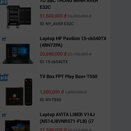
TỦ SẠC THÔNG MINH AVER
E32C
51,500,000 đ
55,000,000 đ
ID: NY_AVER E32C
Laptop HP Pavilion 15-cb540TX
(4BN72PA)
20,690,000 đ
22,190,000 đ
ID: 15-cb540TX
TV Box FPT Play Box+ T550
1,500,000 đ
1,690,000 đ
ID: NY-T550
Laptop AVITA LIBER V14J
(NS14J8VNR571-FLB) (i7
10510U/8GB RAM/1TB
21,209,000 đ
22,219,000 đ