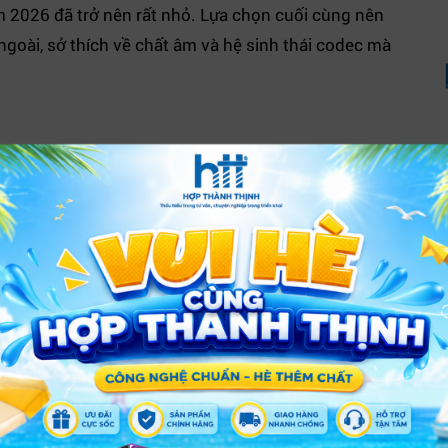
ăm 2026 đã trở nên rất nhỏ. Lựa chọn cuối cùng nên
ngoài, sở thích về chất âm và hệ sinh thái codec mà