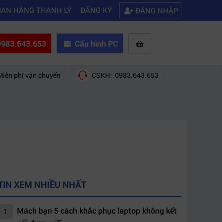
|
|
 nào?
Mách bạn 5 cách khắc phục laptop không kết nối được wifi
Kinh
IAN HÀNG THANH LÝ
ĐĂNG KÝ
ĐĂNG NHẬP
983.643.653
Cấu hình PC
Miễn phí vận chuyển
CSKH: 0983.643.653
TIN XEM NHIỀU NHẤT
Mách bạn 5 cách khắc phục laptop không kết
1