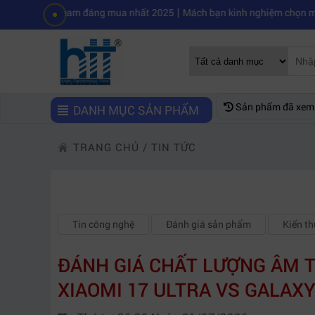
|
estream đáng mua nhất 2025
Mách bạn kinh nghiệm chọn mua máy quay
Sản phẩm đã xem
DANH MỤC SẢN PHẨM
TRANG CHỦ
/
TIN TỨC
Tin công nghệ
Đánh giá sản phẩm
Kiến t
ĐÁNH GIÁ CHẤT LƯỢNG ÂM 
XIAOMI 17 ULTRA VS GALAXY