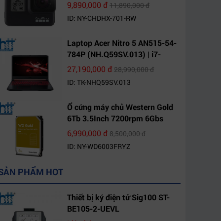
9,890,000 đ
11,890,000 đ
ID: NY-CHDHX-701-RW
Laptop Acer Nitro 5 AN515-54-
784P (NH.Q59SV.013) | i7-
9750H | 8GB DDR4 | 1TB HDD |
27,190,000 đ
28,990,000 đ
GeForce GTX 1650 4GB | 15.6
ID: TK-NHQ59SV.013
FHD IPS | Win10
Ổ cứng máy chủ Western Gold
6Tb 3.5Inch 7200rpm 6Gbs
256Mb SATA (WD6003FRYZ)
6,990,000 đ
8,500,000 đ
ID: NY-WD6003FRYZ
SẢN PHẨM HOT
Thiết bị ký điện tử Sig100 ST-
BE105-2-UEVL