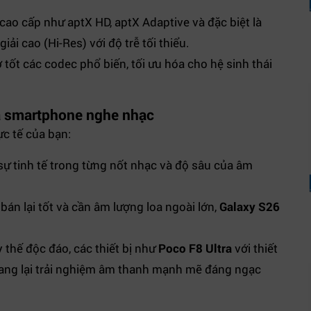
cao cấp như aptX HD, aptX Adaptive và đặc biệt là
i cao (Hi-Res) với độ trễ tối thiểu.
ợ tốt các codec phổ biến, tối ưu hóa cho hệ sinh thái
a smartphone nghe nhạc
ực tế của bạn:
sự tinh tế trong từng nốt nhạc và độ sâu của âm
 bán lại tốt và cần âm lượng loa ngoài lớn,
Galaxy S26
 thế độc đáo, các thiết bị như
Poco F8 Ultra
với thiết
mang lại trải nghiệm âm thanh mạnh mẽ đáng ngạc