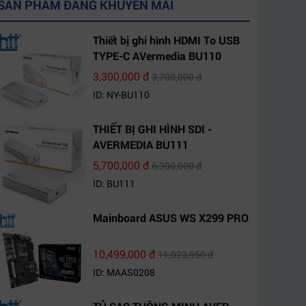
SẢN PHẨM ĐANG KHUYẾN MÃI
Thiết bị ghi hình HDMI To USB
TYPE-C AVermedia BU110
3,300,000 đ
3,700,000 đ
ID: NY-BU110
THIẾT BỊ GHI HÌNH SDI -
AVERMEDIA BU111
5,700,000 đ
6,300,000 đ
ID: BU111
Mainboard ASUS WS X299 PRO
10,499,000 đ
11,023,950 đ
ID: MAAS0208