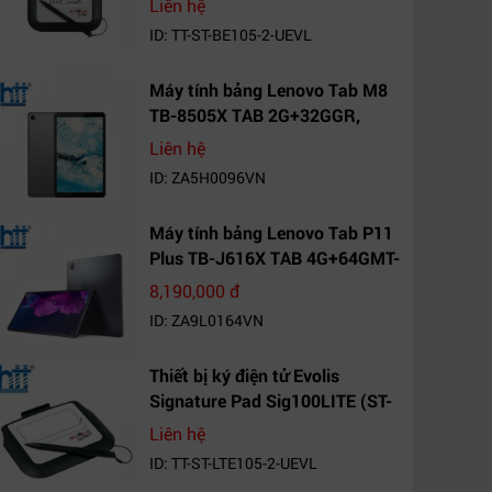
Liên hệ
ID: TT-ST-BE105-2-UEVL
Máy tính bảng Lenovo Tab M8
TB-8505X TAB 2G+32GGR,
VN_ZA5H0096VN
Liên hệ
ID: ZA5H0096VN
Máy tính bảng Lenovo Tab P11
Plus TB-J616X TAB 4G+64GMT-
VN Xanh Mòng
8,190,000 đ
Két_ZA9L0164VN
ID: ZA9L0164VN
Thiết bị ký điện tử Evolis
Signature Pad Sig100LITE (ST-
LTE105-2-UEVL)
Liên hệ
ID: TT-ST-LTE105-2-UEVL