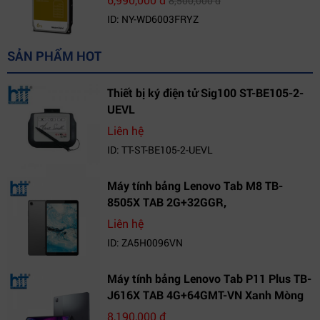
8,500,000 đ
ID: NY-WD6003FRYZ
SẢN PHẨM HOT
Thiết bị ký điện tử Sig100 ST-BE105-2-
UEVL
Liên hệ
ID: TT-ST-BE105-2-UEVL
Máy tính bảng Lenovo Tab M8 TB-
8505X TAB 2G+32GGR,
VN_ZA5H0096VN
Liên hệ
ID: ZA5H0096VN
Máy tính bảng Lenovo Tab P11 Plus TB-
J616X TAB 4G+64GMT-VN Xanh Mòng
Két_ZA9L0164VN
8,190,000 đ