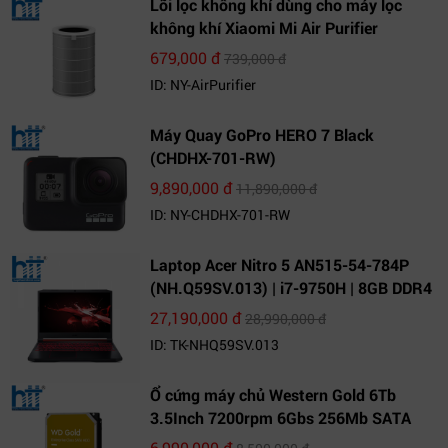
Lõi lọc không khí dùng cho máy lọc
không khí Xiaomi Mi Air Purifier
679,000 đ
739,000 đ
ID: NY-AirPurifier
Máy Quay GoPro HERO 7 Black
(CHDHX-701-RW)
9,890,000 đ
11,890,000 đ
ID: NY-CHDHX-701-RW
Laptop Acer Nitro 5 AN515-54-784P
(NH.Q59SV.013) | i7-9750H | 8GB DDR4
| 1TB HDD | GeForce GTX 1650 4GB |
27,190,000 đ
28,990,000 đ
15.6 FHD IPS | Win10
ID: TK-NHQ59SV.013
Ổ cứng máy chủ Western Gold 6Tb
3.5Inch 7200rpm 6Gbs 256Mb SATA
(WD6003FRYZ)
6,990,000 đ