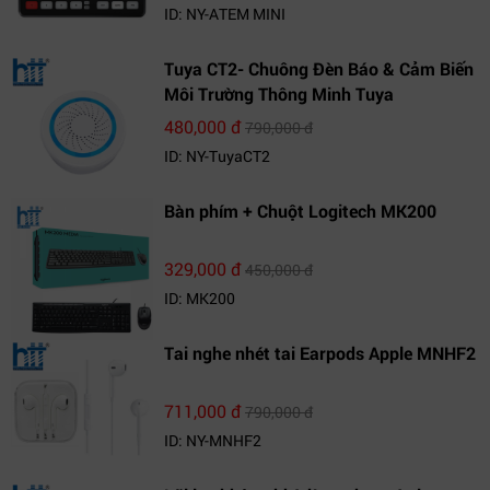
ID: NY-ATEM MINI
Tuya CT2- Chuông Đèn Báo & Cảm Biến
Môi Trường Thông Minh Tuya
480,000 đ
790,000 đ
ID: NY-TuyaCT2
Bàn phím + Chuột Logitech MK200
329,000 đ
450,000 đ
ID: MK200
Tai nghe nhét tai Earpods Apple MNHF2
711,000 đ
790,000 đ
ID: NY-MNHF2