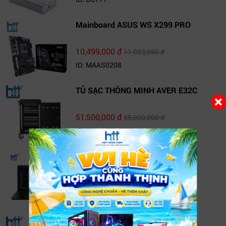
Mainboard ASUS WS X299 PRO
10,499,000 đ
11,023,950 đ
ID: MAAS0208
TỦ SẠC THÔNG MINH AVER E32C
51,500,000 đ
55,000,000 đ
ID: NY_AVER E32C
Laptop HP Pavilion 15-cb540TX
(4BN72PA)
20,690,000 đ
22,190,000 đ
ID: 15-cb540TX
TV Box FPT Play Box+ T550