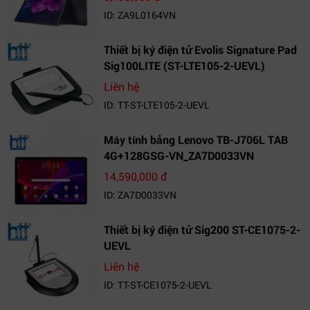
ID: ZA9L0164VN
Thiết bị ký điện tử Evolis Signature Pad
Sig100LITE (ST-LTE105-2-UEVL)
Liên hệ
ID: TT-ST-LTE105-2-UEVL
Máy tính bảng Lenovo TB-J706L TAB
4G+128GSG-VN_ZA7D0033VN
14,590,000 đ
ID: ZA7D0033VN
Thiết bị ký điện tử Sig200 ST-CE1075-2-
UEVL
Liên hệ
ID: TT-ST-CE1075-2-UEVL