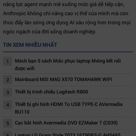
năng lực agent mạnh mẽ xuống mức giá dễ tiếp cận,
Anthropic không chỉ nâng cao vị thế của mình mà còn
thúc đẩy làn sóng ứng dụng AI sâu rộng hơn trong mọi
ngóc ngách của đời sống doanh nghiệp.
TIN XEM NHIỀU NHẤT
Mách bạn 5 cách khắc phục laptop không kết nối
1
được wifi
Mainboard MSI MAG X570 TOMAHAWK WIFI
2
Thiết bị trình chiếu Logitech R800
3
Thiết bị ghi hình HDMI To USB TYPE-C AVermedia
4
BU110
Cạc bắt hình Avermedia DVD EZMaker 7 (C039)
5
Laptop LG Gram Style 2023 16Z90RS-G.AH54A5
6