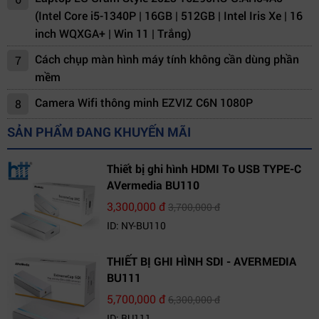
(Intel Core i5-1340P | 16GB | 512GB | Intel Iris Xe | 16
inch WQXGA+ | Win 11 | Trắng)
Cách chụp màn hình máy tính không cần dùng phần
7
mềm
Camera Wifi thông minh EZVIZ C6N 1080P
8
SẢN PHẨM ĐANG KHUYẾN MÃI
Thiết bị ghi hình HDMI To USB TYPE-C
AVermedia BU110
3,300,000 đ
3,700,000 đ
ID: NY-BU110
THIẾT BỊ GHI HÌNH SDI - AVERMEDIA
BU111
5,700,000 đ
6,300,000 đ
ID: BU111