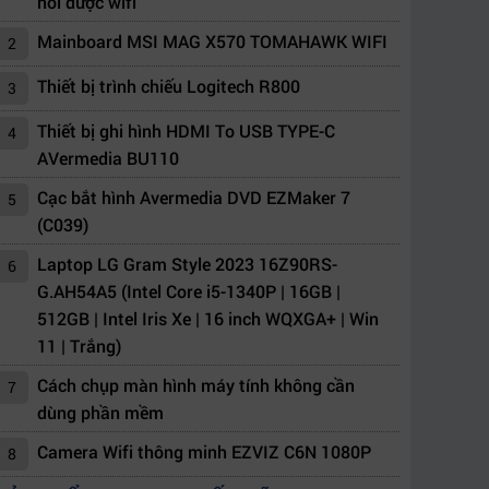
nối được wifi
Mainboard MSI MAG X570 TOMAHAWK WIFI
2
Thiết bị trình chiếu Logitech R800
3
Thiết bị ghi hình HDMI To USB TYPE-C
4
AVermedia BU110
Cạc bắt hình Avermedia DVD EZMaker 7
5
(C039)
Laptop LG Gram Style 2023 16Z90RS-
6
G.AH54A5 (Intel Core i5-1340P | 16GB |
512GB | Intel Iris Xe | 16 inch WQXGA+ | Win
11 | Trắng)
Cách chụp màn hình máy tính không cần
7
dùng phần mềm
Camera Wifi thông minh EZVIZ C6N 1080P
8