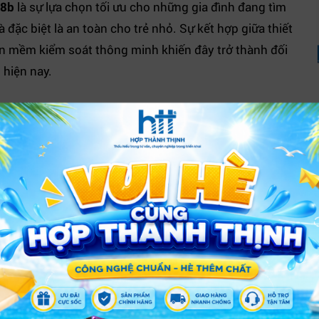
X8b
là sự lựa chọn tối ưu cho những gia đình đang tìm
đặc biệt là an toàn cho trẻ nhỏ. Sự kết hợp giữa thiết
hần mềm kiểm soát thông minh khiến đây trở thành đối
 hiện nay.