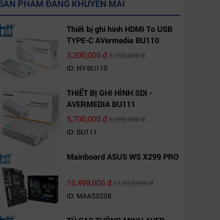
SẢN PHẨM ĐANG KHUYẾN MÃI
Thiết bị ghi hình HDMI To USB
TYPE-C AVermedia BU110
3,300,000 đ
3,700,000 đ
ID: NY-BU110
THIẾT BỊ GHI HÌNH SDI -
AVERMEDIA BU111
5,700,000 đ
6,300,000 đ
ID: BU111
Mainboard ASUS WS X299 PRO
10,499,000 đ
11,023,950 đ
ID: MAAS0208