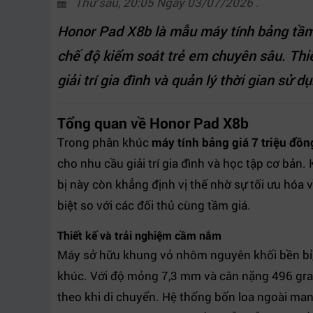
Thứ sáu, 20:05 Ngày 03/07/2026 .
Honor Pad X8b là mẫu máy tính bảng tầm t
chế độ kiểm soát trẻ em chuyên sâu. Thiế
giải trí gia đình và quản lý thời gian sử 
Tổng quan về Honor Pad X8b
Trong phân khúc
máy tính bảng giá 7 triệu đồn
cho nhu cầu giải trí gia đình và học tập cơ bản.
bị này còn khẳng định vị thế nhờ sự tối ưu hóa v
biệt so với các đối thủ cùng tầm giá.
Thiết kế và trải nghiệm cầm nắm
Máy sở hữu khung vỏ nhôm nguyên khối bền bỉ, 
khúc. Với độ mỏng 7,3 mm và cân nặng 496 gr
theo khi di chuyển. Hệ thống bốn loa ngoài ma