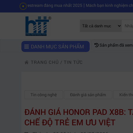
|
o livestream đáng mua nhất 2025
Mách bạn kinh nghiệm chọn mua máy 
Sản phẩm đã xem
DANH MỤC SẢN PHẨM
TRANG CHỦ
/
TIN TỨC
Tin công nghệ
Đánh giá sản phẩm
Kiến t
ĐÁNH GIÁ HONOR PAD X8B: T
CHẾ ĐỘ TRẺ EM ƯU VIỆT