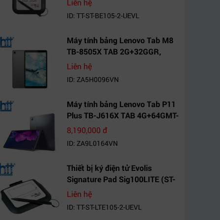
Liên hệ
ID: TT-ST-BE105-2-UEVL
Máy tính bảng Lenovo Tab M8
TB-8505X TAB 2G+32GGR,
VN_ZA5H0096VN
Liên hệ
ID: ZA5H0096VN
Máy tính bảng Lenovo Tab P11
Plus TB-J616X TAB 4G+64GMT-
VN Xanh Mòng
8,190,000 đ
Két_ZA9L0164VN
ID: ZA9L0164VN
Thiết bị ký điện tử Evolis
Signature Pad Sig100LITE (ST-
LTE105-2-UEVL)
Liên hệ
ID: TT-ST-LTE105-2-UEVL