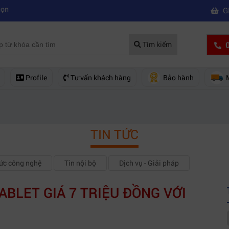
|
quay phim chuyên nghiệp
Mua máy quay phim hd giá rẻ nên mua của 
G
0
Tìm kiếm
Profile
Tư vấn khách hàng
Bảo hành
TIN TỨC
hức công nghệ
Tin nội bộ
Dịch vụ - Giải pháp
ABLET GIÁ 7 TRIỆU ĐỒNG VỚI