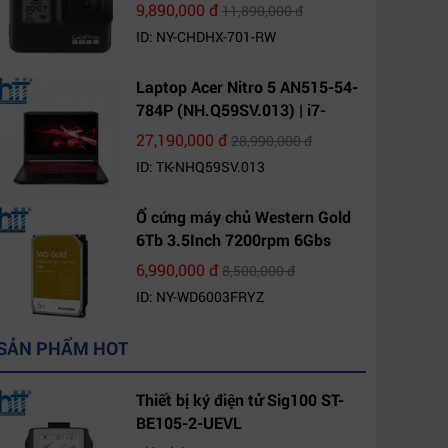
9,890,000 đ
11,890,000 đ
ID: NY-CHDHX-701-RW
Laptop Acer Nitro 5 AN515-54-
784P (NH.Q59SV.013) | i7-
9750H | 8GB DDR4 | 1TB HDD |
27,190,000 đ
28,990,000 đ
GeForce GTX 1650 4GB | 15.6
ID: TK-NHQ59SV.013
FHD IPS | Win10
Ổ cứng máy chủ Western Gold
6Tb 3.5Inch 7200rpm 6Gbs
256Mb SATA (WD6003FRYZ)
6,990,000 đ
8,500,000 đ
ID: NY-WD6003FRYZ
SẢN PHẨM HOT
Thiết bị ký điện tử Sig100 ST-
BE105-2-UEVL