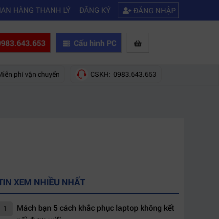
|
|
hãng nào?
Mách bạn 5 cách khắc phục laptop không kết nối được wifi
IAN HÀNG THANH LÝ
ĐĂNG KÝ
ĐĂNG NHẬP
983.643.653
Cấu hình PC
Miễn phí vận chuyển
CSKH: 0983.643.653
TIN XEM NHIỀU NHẤT
Mách bạn 5 cách khắc phục laptop không kết
1