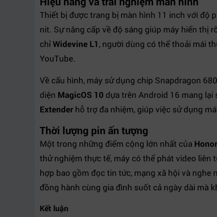
Hiệu năng và trải nghiệm màn hình
Thiết bị được trang bị màn hình 11 inch với độ 
nit. Sự nâng cấp về độ sáng giúp máy hiển thị rõ
chỉ
Widevine L1
, người dùng có thể thoải mái t
YouTube.
Về cấu hình, máy sử dụng chip Snapdragon 680
diện
MagicOS 10
dựa trên Android 16 mang lại 
Extender
hỗ trợ đa nhiệm, giúp việc sử dụng má
Thời lượng pin ấn tượng
Một trong những điểm cộng lớn nhất của
Honor
thử nghiệm thực tế, máy có thể phát video liên
hợp bao gồm đọc tin tức, mạng xã hội và nghe nh
đồng hành cùng gia đình suốt cả ngày dài mà k
Kết luận