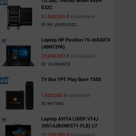
TỦ SẠC THÔNG MINH AVER
E32C
51,500,000 đ
55,000,000 đ
ID: NY_AVER E32C
Laptop HP Pavilion 15-cb540TX
(4BN72PA)
20,690,000 đ
22,190,000 đ
ID: 15-cb540TX
TV Box FPT Play Box+ T550
1,500,000 đ
1,690,000 đ
ID: NY-T550
Laptop AVITA LIBER V14J
(NS14J8VNR571-FLB) (i7
10510U/8GB RAM/1TB
21,209,000 đ
22,219,000 đ