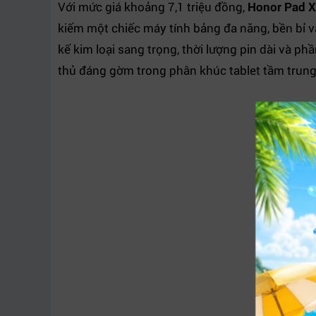
Với mức giá khoảng 7,1 triệu đồng,
Honor Pad 
kiếm một chiếc máy tính bảng đa năng, bền bỉ và 
kế kim loại sang trọng, thời lượng pin dài và p
thủ đáng gờm trong phân khúc tablet tầm trung