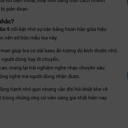
oa với điện thoại, máy tính bảng một cách nhanh
 bị gián đoạn.
 nhắc?
Go 5
nổi bật nhờ sự cân bằng hoàn hảo giữa hiệu
ạn nên sở hữu mẫu loa này:
rman giúp loa có dải bass ấn tượng dù kích thước nhỏ.
 người dùng hay di chuyển.
cao, mang lại trải nghiệm nghe nhạc chuyên sâu.
công nghệ mà người dùng nhận được.
đồng hành nhỏ gọn nhưng vẫn đòi hỏi khắt khe về
 trong những ứng cử viên sáng giá nhất hiện nay.