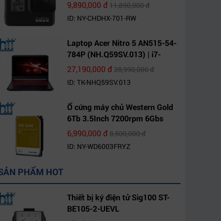
9,890,000 đ
11,890,000 đ
ID: NY-CHDHX-701-RW
Laptop Acer Nitro 5 AN515-54-
784P (NH.Q59SV.013) | i7-
9750H | 8GB DDR4 | 1TB HDD |
27,190,000 đ
28,990,000 đ
GeForce GTX 1650 4GB | 15.6
ID: TK-NHQ59SV.013
FHD IPS | Win10
Ổ cứng máy chủ Western Gold
6Tb 3.5Inch 7200rpm 6Gbs
256Mb SATA (WD6003FRYZ)
6,990,000 đ
8,500,000 đ
ID: NY-WD6003FRYZ
SẢN PHẨM HOT
Thiết bị ký điện tử Sig100 ST-
BE105-2-UEVL