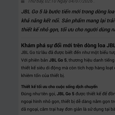
Thứ bảy, 02:10 Ngày 04/07/2026 .
JBL Go 5 là bước tiến mới trong dòng loa 
khả năng kết nối. Sản phẩm mang lại trả
thiết kế nhỏ gọn, tối ưu cho người dùng 
Khám phá sự đổi mới trên dòng loa JB
JBL Go từ lâu đã được biết đến như một biểu tượ
Với phiên bản
JBL Go 5
, thương hiệu danh tiếng 
thiết kế siêu di động mà còn tích hợp hàng loạt c
khiêm tốn của thiết bị.
Thiết kế tối ưu cho cuộc sống dịch chuyển
Đúng như tên gọi,
JBL Go 5
được thiết kế để đồ
ngoại hình nhỏ gọn, thiết bị dễ dàng nằm gọn t
dã ngoại, cắm trại hay đơn giản là sử dụng tại b