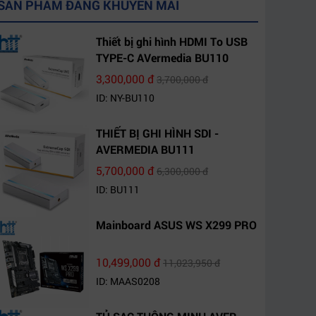
SẢN PHẨM ĐANG KHUYẾN MÃI
Thiết bị ghi hình HDMI To USB
TYPE-C AVermedia BU110
3,300,000 đ
3,700,000 đ
ID: NY-BU110
THIẾT BỊ GHI HÌNH SDI -
AVERMEDIA BU111
5,700,000 đ
6,300,000 đ
ID: BU111
Mainboard ASUS WS X299 PRO
10,499,000 đ
11,023,950 đ
ID: MAAS0208