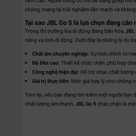
định cao. Người dùng có thể dễ dàng ghép nối l
chóng, mang lại trải nghiệm liền mạch và không
Tại sao JBL Go 5 là lựa chọn đáng cân
Trong thị trường loa di động đang bão hòa,
JBL 
năng và tính di động. Dưới đây là những lý do b
Chất âm chuyên nghiệp:
Sự tinh chỉnh từ Ha
Độ bền cao:
Thiết kế chắc chắn, phù hợp cho
Công nghệ hiện đại:
Hỗ trợ nhạc chất lượng 
Giá trị thực tiễn:
Mức giá hợp lý cho những 
Tóm lại, nếu bạn đang tìm kiếm một người bạn 
chất lượng âm thanh,
JBL Go 5
chắc chắn là một