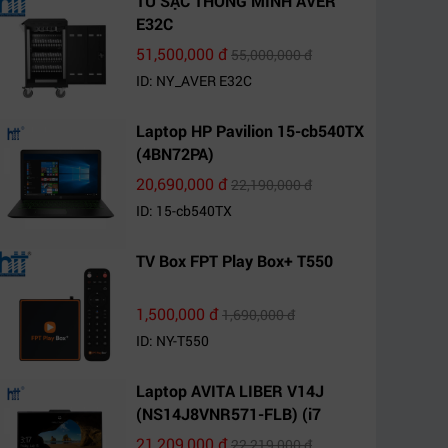
TỦ SẠC THÔNG MINH AVER
E32C
51,500,000 đ
55,000,000 đ
ID: NY_AVER E32C
Laptop HP Pavilion 15-cb540TX
(4BN72PA)
20,690,000 đ
22,190,000 đ
ID: 15-cb540TX
TV Box FPT Play Box+ T550
1,500,000 đ
1,690,000 đ
ID: NY-T550
Laptop AVITA LIBER V14J
(NS14J8VNR571-FLB) (i7
10510U/8GB RAM/1TB
21,209,000 đ
22,219,000 đ