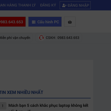
|
|
 nào?
Mách bạn 5 cách khắc phục laptop không kết nối được wifi
Kin
IAN HÀNG THANH LÝ
ĐĂNG KÝ
ĐĂNG NHẬP
983.643.653
Cấu hình PC
Miễn phí vận chuyển
CSKH: 0983.643.653
TIN XEM NHIỀU NHẤT
Mách bạn 5 cách khắc phục laptop không kết
1