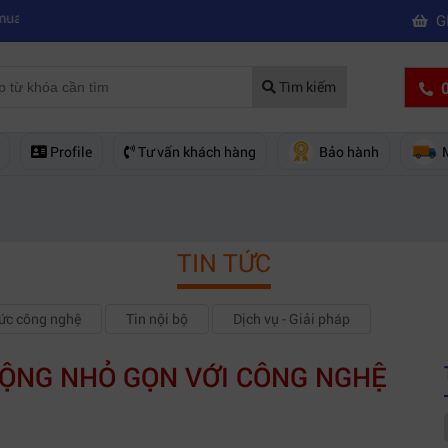
|
y phim chuyên nghiệp
Mua máy quay phim hd giá rẻ nên mua của hãng
G
0
Tìm kiếm
Profile
Tư vấn khách hàng
Bảo hành
TIN TỨC
hức công nghệ
Tin nội bộ
Dịch vụ - Giải pháp
 ĐỘNG NHỎ GỌN VỚI CÔNG NGHỆ