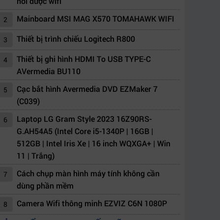
nối được wifi
Mainboard MSI MAG X570 TOMAHAWK WIFI
2
Thiết bị trình chiếu Logitech R800
3
Thiết bị ghi hình HDMI To USB TYPE-C
4
AVermedia BU110
Cạc bắt hình Avermedia DVD EZMaker 7
5
(C039)
Laptop LG Gram Style 2023 16Z90RS-
6
G.AH54A5 (Intel Core i5-1340P | 16GB |
512GB | Intel Iris Xe | 16 inch WQXGA+ | Win
11 | Trắng)
Cách chụp màn hình máy tính không cần
7
dùng phần mềm
Camera Wifi thông minh EZVIZ C6N 1080P
8