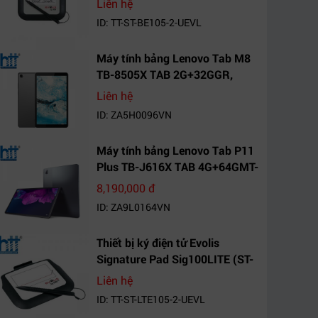
Liên hệ
ID: TT-ST-BE105-2-UEVL
Máy tính bảng Lenovo Tab M8
TB-8505X TAB 2G+32GGR,
VN_ZA5H0096VN
Liên hệ
ID: ZA5H0096VN
Máy tính bảng Lenovo Tab P11
Plus TB-J616X TAB 4G+64GMT-
VN Xanh Mòng
8,190,000 đ
Két_ZA9L0164VN
ID: ZA9L0164VN
Thiết bị ký điện tử Evolis
Signature Pad Sig100LITE (ST-
LTE105-2-UEVL)
Liên hệ
ID: TT-ST-LTE105-2-UEVL