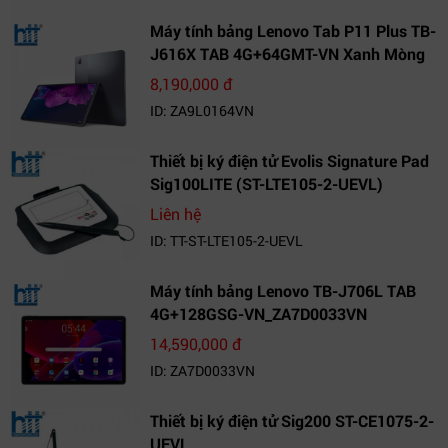
Máy tính bảng Lenovo Tab P11 Plus TB-
J616X TAB 4G+64GMT-VN Xanh Mòng
Két_ZA9L0164VN
8,190,000 đ
ID: ZA9L0164VN
Thiết bị ký điện tử Evolis Signature Pad
Sig100LITE (ST-LTE105-2-UEVL)
Liên hệ
ID: TT-ST-LTE105-2-UEVL
Máy tính bảng Lenovo TB-J706L TAB
4G+128GSG-VN_ZA7D0033VN
14,590,000 đ
ID: ZA7D0033VN
Thiết bị ký điện tử Sig200 ST-CE1075-2-
UEVL