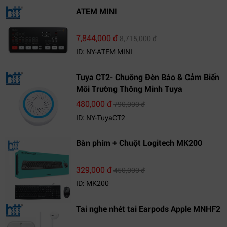
ATEM MINI
7,844,000 đ
8,715,000 đ
ID: NY-ATEM MINI
Tuya CT2- Chuông Đèn Báo & Cảm Biến
Môi Trường Thông Minh Tuya
480,000 đ
790,000 đ
ID: NY-TuyaCT2
Bàn phím + Chuột Logitech MK200
329,000 đ
450,000 đ
ID: MK200
Tai nghe nhét tai Earpods Apple MNHF2