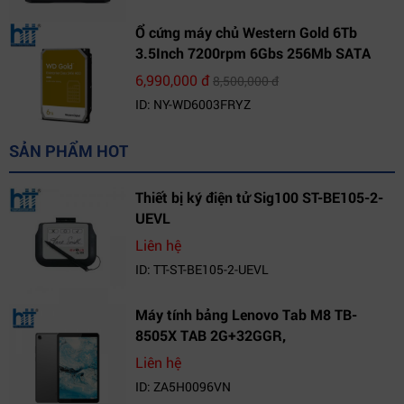
Ổ cứng máy chủ Western Gold 6Tb
3.5Inch 7200rpm 6Gbs 256Mb SATA
(WD6003FRYZ)
6,990,000 đ
8,500,000 đ
ID: NY-WD6003FRYZ
SẢN PHẨM HOT
Thiết bị ký điện tử Sig100 ST-BE105-2-
UEVL
Liên hệ
ID: TT-ST-BE105-2-UEVL
Máy tính bảng Lenovo Tab M8 TB-
8505X TAB 2G+32GGR,
VN_ZA5H0096VN
Liên hệ
ID: ZA5H0096VN