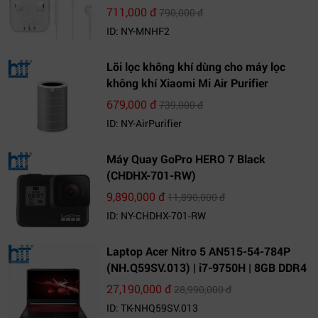
711,000 đ
790,000 đ
ID: NY-MNHF2
Lõi lọc không khí dùng cho máy lọc
không khí Xiaomi Mi Air Purifier
679,000 đ
739,000 đ
ID: NY-AirPurifier
Máy Quay GoPro HERO 7 Black
(CHDHX-701-RW)
9,890,000 đ
11,890,000 đ
ID: NY-CHDHX-701-RW
Laptop Acer Nitro 5 AN515-54-784P
(NH.Q59SV.013) | i7-9750H | 8GB DDR4
| 1TB HDD | GeForce GTX 1650 4GB |
27,190,000 đ
28,990,000 đ
15.6 FHD IPS | Win10
ID: TK-NHQ59SV.013