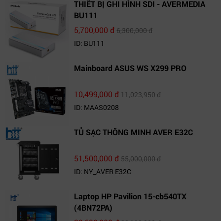
THIẾT BỊ GHI HÌNH SDI - AVERMEDIA
BU111
5,700,000 đ
6,300,000 đ
ID: BU111
Mainboard ASUS WS X299 PRO
10,499,000 đ
11,023,950 đ
ID: MAAS0208
TỦ SẠC THÔNG MINH AVER E32C
51,500,000 đ
55,000,000 đ
ID: NY_AVER E32C
Laptop HP Pavilion 15-cb540TX
(4BN72PA)