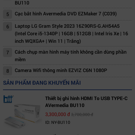
BU110
Cạc bắt hình Avermedia DVD EZMaker 7 (C039)
5
Laptop LG Gram Style 2023 16Z90RS-G.AH54A5
6
(Intel Core i5-1340P | 16GB | 512GB | Intel Iris Xe | 16
inch WQXGA+ | Win 11 | Trắng)
Cách chụp màn hình máy tính không cần dùng phần
7
mềm
Camera Wifi thông minh EZVIZ C6N 1080P
8
SẢN PHẨM ĐANG KHUYẾN MÃI
Thiết bị ghi hình HDMI To USB TYPE-C
AVermedia BU110
3,300,000 đ
3,700,000 đ
ID: NY-BU110