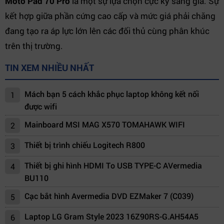
Moto Pad 70 Pro
là một sự lựa chọn cực kỳ sáng giá. Sự
kết hợp giữa phần cứng cao cấp và mức giá phải chăng
đang tạo ra áp lực lớn lên các đối thủ cùng phân khúc
trên thị trường.
TIN XEM NHIỀU NHẤT
Mách bạn 5 cách khắc phục laptop không kết nối
1
được wifi
Mainboard MSI MAG X570 TOMAHAWK WIFI
2
Thiết bị trình chiếu Logitech R800
3
Thiết bị ghi hình HDMI To USB TYPE-C AVermedia
4
BU110
Cạc bắt hình Avermedia DVD EZMaker 7 (C039)
5
Laptop LG Gram Style 2023 16Z90RS-G.AH54A5
6