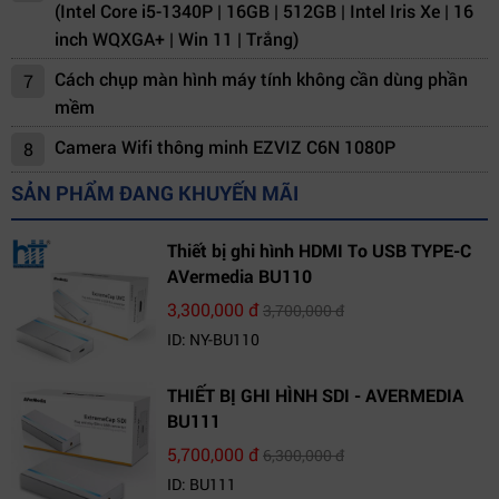
(Intel Core i5-1340P | 16GB | 512GB | Intel Iris Xe | 16
inch WQXGA+ | Win 11 | Trắng)
Cách chụp màn hình máy tính không cần dùng phần
7
mềm
Camera Wifi thông minh EZVIZ C6N 1080P
8
SẢN PHẨM ĐANG KHUYẾN MÃI
Thiết bị ghi hình HDMI To USB TYPE-C
AVermedia BU110
3,300,000 đ
3,700,000 đ
ID: NY-BU110
THIẾT BỊ GHI HÌNH SDI - AVERMEDIA
BU111
5,700,000 đ
6,300,000 đ
ID: BU111