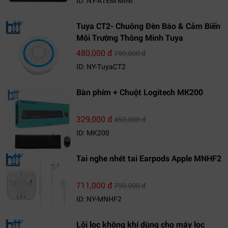
ID: NY-ATEM MINI
Tuya CT2- Chuông Đèn Báo & Cảm Biến
Môi Trường Thông Minh Tuya
480,000 đ
790,000 đ
ID: NY-TuyaCT2
Bàn phím + Chuột Logitech MK200
329,000 đ
450,000 đ
ID: MK200
Tai nghe nhét tai Earpods Apple MNHF2
711,000 đ
790,000 đ
ID: NY-MNHF2
Lõi lọc không khí dùng cho máy lọc