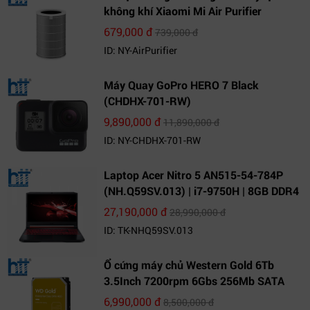
không khí Xiaomi Mi Air Purifier
679,000 đ
739,000 đ
ID: NY-AirPurifier
Máy Quay GoPro HERO 7 Black
(CHDHX-701-RW)
9,890,000 đ
11,890,000 đ
ID: NY-CHDHX-701-RW
Laptop Acer Nitro 5 AN515-54-784P
(NH.Q59SV.013) | i7-9750H | 8GB DDR4
| 1TB HDD | GeForce GTX 1650 4GB |
27,190,000 đ
28,990,000 đ
15.6 FHD IPS | Win10
ID: TK-NHQ59SV.013
Ổ cứng máy chủ Western Gold 6Tb
3.5Inch 7200rpm 6Gbs 256Mb SATA
(WD6003FRYZ)
6,990,000 đ
8,500,000 đ