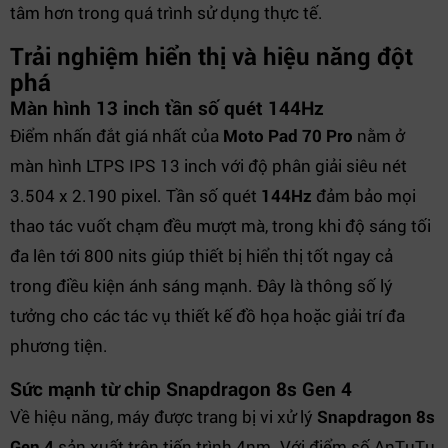
tâm hơn trong quá trình sử dụng thực tế.
Trải nghiệm hiển thị và hiệu năng đột
phá
Màn hình 13 inch tần số quét 144Hz
Điểm nhấn đắt giá nhất của
Moto Pad 70 Pro
nằm ở
màn hình LTPS IPS 13 inch với độ phân giải siêu nét
3.504 x 2.190 pixel. Tần số quét
144Hz
đảm bảo mọi
thao tác vuốt chạm đều mượt mà, trong khi độ sáng tối
đa lên tới 800 nits giúp thiết bị hiển thị tốt ngay cả
trong điều kiện ánh sáng mạnh. Đây là thông số lý
tưởng cho các tác vụ thiết kế đồ họa hoặc giải trí đa
phương tiện.
Sức mạnh từ chip Snapdragon 8s Gen 4
Về hiệu năng, máy được trang bị vi xử lý
Snapdragon 8s
Gen 4
sản xuất trên tiến trình 4nm. Với điểm số AnTuTu