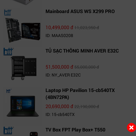
Mainboard ASUS WS X299 PRO
10,499,000 đ
11,023,950 đ
ID: MAAS0208
TỦ SẠC THÔNG MINH AVER E32C
51,500,000 đ
55,000,000 đ
ID: NY_AVER E32C
Laptop HP Pavilion 15-cb540TX
(4BN72PA)
20,690,000 đ
22,190,000 đ
ID: 15-cb540TX
TV Box FPT Play Box+ T550