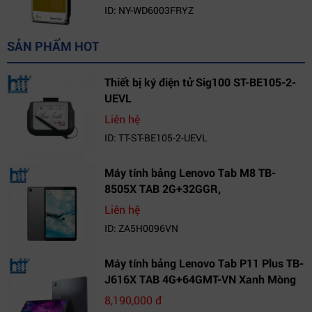
ID: NY-WD6003FRYZ
SẢN PHẨM HOT
Thiết bị ký điện tử Sig100 ST-BE105-2-
UEVL
Liên hệ
ID: TT-ST-BE105-2-UEVL
Máy tính bảng Lenovo Tab M8 TB-
8505X TAB 2G+32GGR,
VN_ZA5H0096VN
Liên hệ
ID: ZA5H0096VN
Máy tính bảng Lenovo Tab P11 Plus TB-
J616X TAB 4G+64GMT-VN Xanh Mòng
Két_ZA9L0164VN
8,190,000 đ