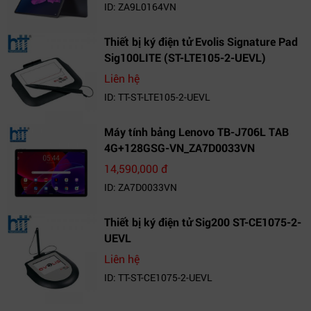
ID: ZA9L0164VN
Thiết bị ký điện tử Evolis Signature Pad
Sig100LITE (ST-LTE105-2-UEVL)
Liên hệ
ID: TT-ST-LTE105-2-UEVL
Máy tính bảng Lenovo TB-J706L TAB
4G+128GSG-VN_ZA7D0033VN
14,590,000 đ
ID: ZA7D0033VN
Thiết bị ký điện tử Sig200 ST-CE1075-2-
UEVL
Liên hệ
ID: TT-ST-CE1075-2-UEVL