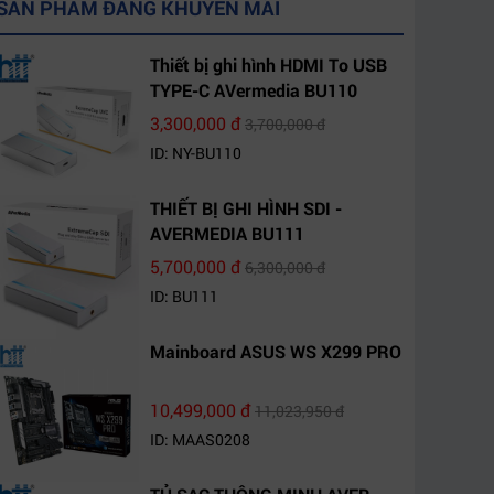
SẢN PHẨM ĐANG KHUYẾN MÃI
Thiết bị ghi hình HDMI To USB
TYPE-C AVermedia BU110
3,300,000 đ
3,700,000 đ
ID: NY-BU110
THIẾT BỊ GHI HÌNH SDI -
AVERMEDIA BU111
5,700,000 đ
6,300,000 đ
ID: BU111
Mainboard ASUS WS X299 PRO
10,499,000 đ
11,023,950 đ
ID: MAAS0208