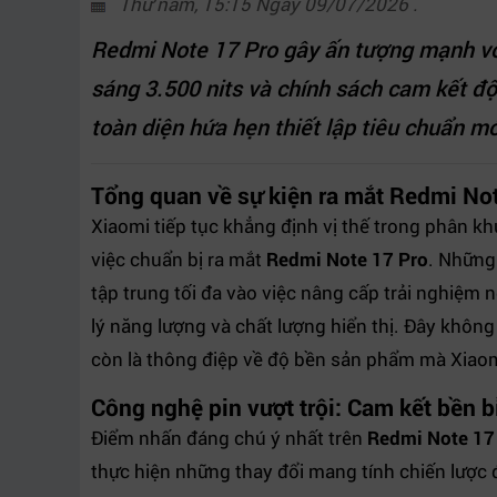
Thứ năm, 15:15 Ngày 09/07/2026 .
Redmi Note 17 Pro gây ấn tượng mạnh vớ
sáng 3.500 nits và chính sách cam kết độ
toàn diện hứa hẹn thiết lập tiêu chuẩn m
Tổng quan về sự kiện ra mắt Redmi No
Xiaomi tiếp tục khẳng định vị thế trong phân k
việc chuẩn bị ra mắt
Redmi Note 17 Pro
. Những
tập trung tối đa vào việc nâng cấp trải nghiệm 
lý năng lượng và chất lượng hiển thị. Đây khô
còn là thông điệp về độ bền sản phẩm mà Xiaom
Công nghệ pin vượt trội: Cam kết bền b
Điểm nhấn đáng chú ý nhất trên
Redmi Note 17
thực hiện những thay đổi mang tính chiến lược để