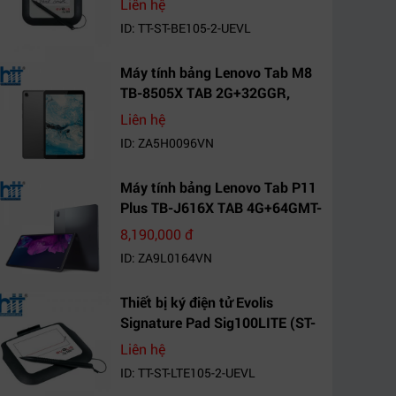
Liên hệ
ID: TT-ST-BE105-2-UEVL
Máy tính bảng Lenovo Tab M8
TB-8505X TAB 2G+32GGR,
VN_ZA5H0096VN
Liên hệ
ID: ZA5H0096VN
Máy tính bảng Lenovo Tab P11
Plus TB-J616X TAB 4G+64GMT-
VN Xanh Mòng
8,190,000 đ
Két_ZA9L0164VN
ID: ZA9L0164VN
Thiết bị ký điện tử Evolis
Signature Pad Sig100LITE (ST-
LTE105-2-UEVL)
Liên hệ
ID: TT-ST-LTE105-2-UEVL