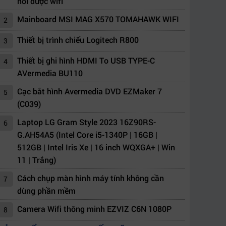
nối được wifi
Mainboard MSI MAG X570 TOMAHAWK WIFI
2
Thiết bị trình chiếu Logitech R800
3
Thiết bị ghi hình HDMI To USB TYPE-C
4
AVermedia BU110
Cạc bắt hình Avermedia DVD EZMaker 7
5
(C039)
Laptop LG Gram Style 2023 16Z90RS-
6
G.AH54A5 (Intel Core i5-1340P | 16GB |
512GB | Intel Iris Xe | 16 inch WQXGA+ | Win
11 | Trắng)
Cách chụp màn hình máy tính không cần
7
dùng phần mềm
Camera Wifi thông minh EZVIZ C6N 1080P
8