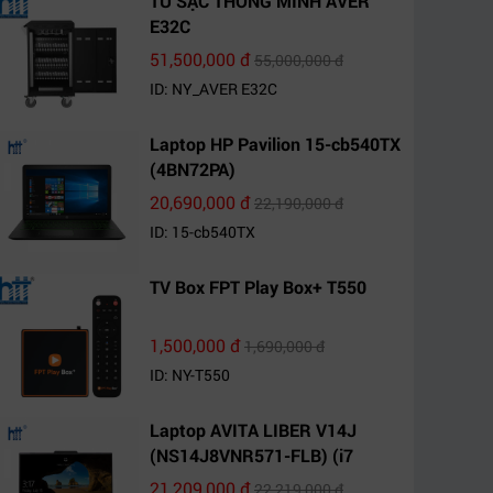
TỦ SẠC THÔNG MINH AVER
E32C
51,500,000 đ
55,000,000 đ
ID: NY_AVER E32C
Laptop HP Pavilion 15-cb540TX
(4BN72PA)
20,690,000 đ
22,190,000 đ
ID: 15-cb540TX
TV Box FPT Play Box+ T550
1,500,000 đ
1,690,000 đ
ID: NY-T550
Laptop AVITA LIBER V14J
(NS14J8VNR571-FLB) (i7
10510U/8GB RAM/1TB
21,209,000 đ
22,219,000 đ