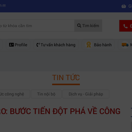
|
ay phim chuyên nghiệp
Mua máy quay phim hd giá rẻ nên mua của hã
G
0
Tìm kiếm
Profile
Tư vấn khách hàng
Bảo hành
TIN TỨC
hức công nghệ
Tin nội bộ
Dịch vụ - Giải pháp
O: BƯỚC TIẾN ĐỘT PHÁ VỀ CÔNG