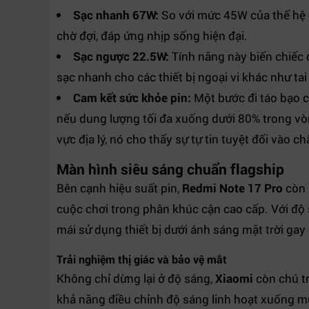
Sạc nhanh 67W:
So với mức 45W của thế hệ c
chờ đợi, đáp ứng nhịp sống hiện đại.
Sạc ngược 22.5W:
Tính năng này biến chiếc đ
sạc nhanh cho các thiết bị ngoại vi khác như t
Cam kết sức khỏe pin:
Một bước đi táo bạo c
nếu dung lượng tối đa xuống dưới 80% trong vò
vực địa lý, nó cho thấy sự tự tin tuyệt đối vào ch
Màn hình siêu sáng chuẩn flagship
Bên cạnh hiệu suất pin,
Redmi Note 17 Pro
còn 
cuộc chơi trong phân khúc cận cao cấp. Với độ s
mái sử dụng thiết bị dưới ánh sáng mặt trời gay
Trải nghiệm thị giác và bảo vệ mắt
Không chỉ dừng lại ở độ sáng,
Xiaomi
còn chú t
khả năng điều chỉnh độ sáng linh hoạt xuống mứ