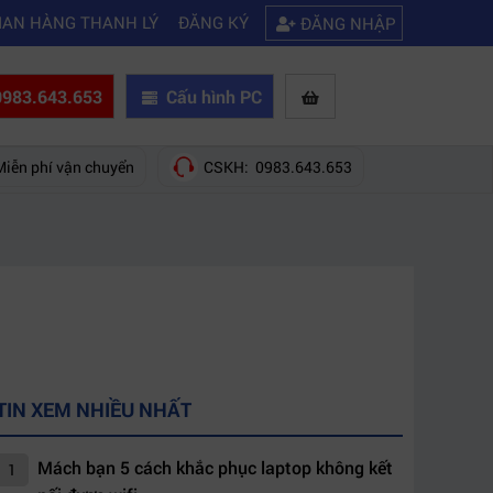
|
|
ng nào?
Mách bạn 5 cách khắc phục laptop không kết nối được wifi
Ki
IAN HÀNG THANH LÝ
ĐĂNG KÝ
ĐĂNG NHẬP
983.643.653
Cấu hình PC
Miễn phí vận chuyển
CSKH: 0983.643.653
TIN XEM NHIỀU NHẤT
Mách bạn 5 cách khắc phục laptop không kết
1