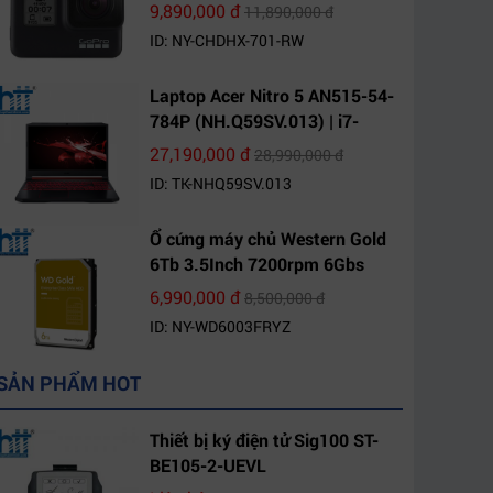
9,890,000 đ
11,890,000 đ
ID: NY-CHDHX-701-RW
Laptop Acer Nitro 5 AN515-54-
784P (NH.Q59SV.013) | i7-
9750H | 8GB DDR4 | 1TB HDD |
27,190,000 đ
28,990,000 đ
GeForce GTX 1650 4GB | 15.6
ID: TK-NHQ59SV.013
FHD IPS | Win10
Ổ cứng máy chủ Western Gold
6Tb 3.5Inch 7200rpm 6Gbs
256Mb SATA (WD6003FRYZ)
6,990,000 đ
8,500,000 đ
ID: NY-WD6003FRYZ
SẢN PHẨM HOT
Thiết bị ký điện tử Sig100 ST-
BE105-2-UEVL