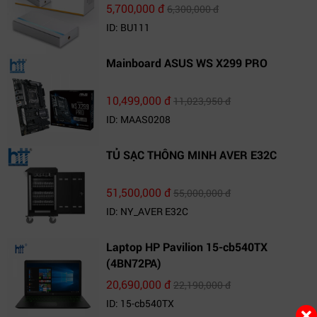
5,700,000 đ
6,300,000 đ
ID: BU111
Mainboard ASUS WS X299 PRO
10,499,000 đ
11,023,950 đ
ID: MAAS0208
TỦ SẠC THÔNG MINH AVER E32C
51,500,000 đ
55,000,000 đ
ID: NY_AVER E32C
Laptop HP Pavilion 15-cb540TX
(4BN72PA)
20,690,000 đ
22,190,000 đ
ID: 15-cb540TX