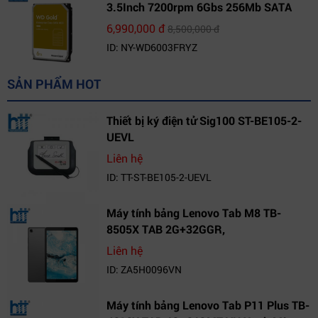
3.5Inch 7200rpm 6Gbs 256Mb SATA
(WD6003FRYZ)
6,990,000 đ
8,500,000 đ
ID: NY-WD6003FRYZ
SẢN PHẨM HOT
Thiết bị ký điện tử Sig100 ST-BE105-2-
UEVL
Liên hệ
ID: TT-ST-BE105-2-UEVL
Máy tính bảng Lenovo Tab M8 TB-
8505X TAB 2G+32GGR,
VN_ZA5H0096VN
Liên hệ
ID: ZA5H0096VN
Máy tính bảng Lenovo Tab P11 Plus TB-