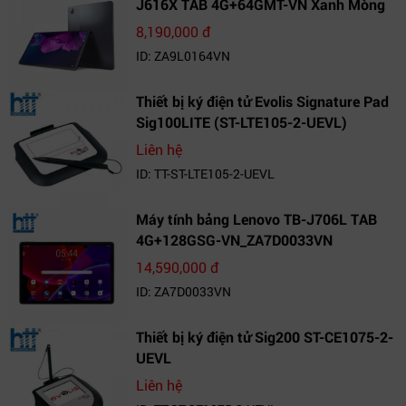
J616X TAB 4G+64GMT-VN Xanh Mòng
Két_ZA9L0164VN
8,190,000 đ
ID: ZA9L0164VN
Thiết bị ký điện tử Evolis Signature Pad
Sig100LITE (ST-LTE105-2-UEVL)
Liên hệ
ID: TT-ST-LTE105-2-UEVL
Máy tính bảng Lenovo TB-J706L TAB
4G+128GSG-VN_ZA7D0033VN
14,590,000 đ
ID: ZA7D0033VN
Thiết bị ký điện tử Sig200 ST-CE1075-2-
UEVL
Liên hệ