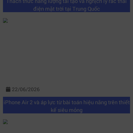
Thách thức năng lượng tái tạo và nghịch lý rác thải
điện mặt trời tại Trung Quốc
22/06/2026
iPhone Air 2 và áp lực từ bài toán hiệu năng trên thiết
kế siêu mỏng