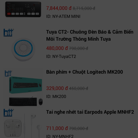
7,844,000 đ
8,715,000 đ
ID: NY-ATEM MINI
Tuya CT2- Chuông Đèn Báo & Cảm Biến
Môi Trường Thông Minh Tuya
480,000 đ
790,000 đ
ID: NY-TuyaCT2
Bàn phím + Chuột Logitech MK200
329,000 đ
450,000 đ
ID: MK200
Tai nghe nhét tai Earpods Apple MNHF2
711,000 đ
790,000 đ
ID: NY-MNHF2