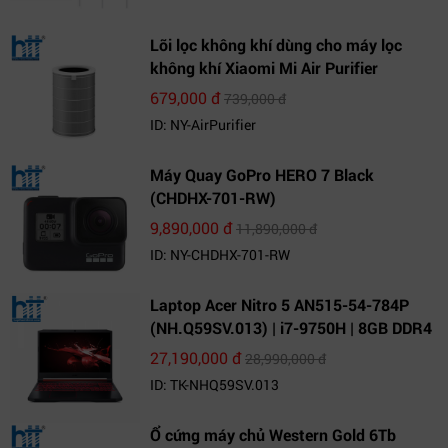
Lõi lọc không khí dùng cho máy lọc
không khí Xiaomi Mi Air Purifier
679,000 đ
739,000 đ
ID: NY-AirPurifier
Máy Quay GoPro HERO 7 Black
(CHDHX-701-RW)
9,890,000 đ
11,890,000 đ
ID: NY-CHDHX-701-RW
Laptop Acer Nitro 5 AN515-54-784P
(NH.Q59SV.013) | i7-9750H | 8GB DDR4
| 1TB HDD | GeForce GTX 1650 4GB |
27,190,000 đ
28,990,000 đ
15.6 FHD IPS | Win10
ID: TK-NHQ59SV.013
Ổ cứng máy chủ Western Gold 6Tb