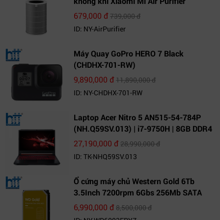
không khí Xiaomi Mi Air Purifier
679,000 đ
739,000 đ
ID: NY-AirPurifier
Máy Quay GoPro HERO 7 Black
(CHDHX-701-RW)
9,890,000 đ
11,890,000 đ
ID: NY-CHDHX-701-RW
Laptop Acer Nitro 5 AN515-54-784P
(NH.Q59SV.013) | i7-9750H | 8GB DDR4
| 1TB HDD | GeForce GTX 1650 4GB |
27,190,000 đ
28,990,000 đ
15.6 FHD IPS | Win10
ID: TK-NHQ59SV.013
Ổ cứng máy chủ Western Gold 6Tb
3.5Inch 7200rpm 6Gbs 256Mb SATA
(WD6003FRYZ)
6,990,000 đ
8,500,000 đ