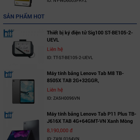
ID: NY-WD6003FRYZ
SẢN PHẨM HOT
Thiết bị ký điện tử Sig100 ST-BE105-2-
UEVL
Liên hệ
ID: TT-ST-BE105-2-UEVL
Máy tính bảng Lenovo Tab M8 TB-
8505X TAB 2G+32GGR,
VN_ZA5H0096VN
Liên hệ
ID: ZA5H0096VN
Máy tính bảng Lenovo Tab P11 Plus TB-
J616X TAB 4G+64GMT-VN Xanh Mòng
Két_ZA9L0164VN
8,190,000 đ
ID: ZA9L0164VN