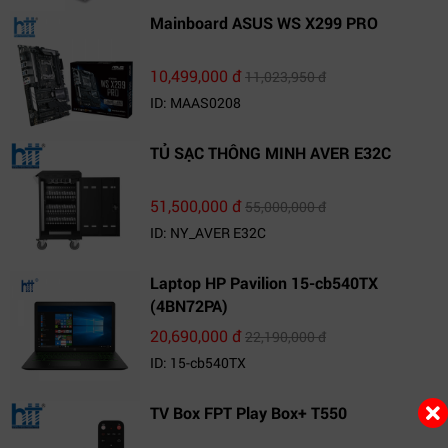
Mainboard ASUS WS X299 PRO
10,499,000 đ
11,023,950 đ
ID: MAAS0208
TỦ SẠC THÔNG MINH AVER E32C
51,500,000 đ
55,000,000 đ
ID: NY_AVER E32C
Laptop HP Pavilion 15-cb540TX
(4BN72PA)
20,690,000 đ
22,190,000 đ
ID: 15-cb540TX
TV Box FPT Play Box+ T550