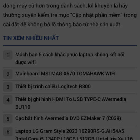
dòng máy cũ hơn trong danh sách, lời khuyên là hãy
thường xuyên kiểm tra mục "Cập nhật phần mềm" trong
cài đặt để không bỏ lỡ thông báo từ nhà sản xuất.
TIN XEM NHIỀU NHẤT
Mách bạn 5 cách khắc phục laptop không kết nối
1
được wifi
Mainboard MSI MAG X570 TOMAHAWK WIFI
2
Thiết bị trình chiếu Logitech R800
3
Thiết bị ghi hình HDMI To USB TYPE-C AVermedia
4
BU110
Cạc bắt hình Avermedia DVD EZMaker 7 (C039)
5
Laptop LG Gram Style 2023 16Z90RS-G.AH54A5
6
(Intel Core i5-1340P | 16GB | 512GB | Intel Iris Xe | 16