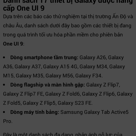
Danh sách 17 thiết bị Galaxy được nâng
cấp One UI 9
Dựa trên các báo cáo thử nghiệm tại thị trường Ấn Độ và
châu Âu, danh sách dưới đây bao gồm các thiết bị đang
trong quá trình tối ưu hóa phần mềm cho phiên bản
One UI 9
:
Dòng smartphone tầm trung:
Galaxy A26, Galaxy
A36, Galaxy A37, Galaxy A15 4G, Galaxy M34, Galaxy
M15, Galaxy M35, Galaxy M56, Galaxy F34.
Dòng flagship và màn hình gập:
Galaxy Z Flip7,
Galaxy Z Flip7 FE, Galaxy Z Fold6, Galaxy Z Flip6, Galaxy
Z Fold5, Galaxy Z Flip5, Galaxy S23 FE.
Dòng máy tính bảng:
Samsung Galaxy Tab Active5
Pro.
Đây là một danh sách đa dạng, phản ánh nỗ lực của