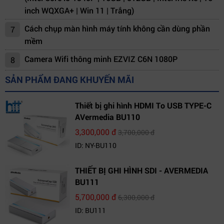
inch WQXGA+ | Win 11 | Trắng)
Cách chụp màn hình máy tính không cần dùng phần
7
mềm
Camera Wifi thông minh EZVIZ C6N 1080P
8
SẢN PHẨM ĐANG KHUYẾN MÃI
Thiết bị ghi hình HDMI To USB TYPE-C
AVermedia BU110
3,300,000 đ
3,700,000 đ
ID: NY-BU110
THIẾT BỊ GHI HÌNH SDI - AVERMEDIA
BU111
5,700,000 đ
6,300,000 đ
ID: BU111