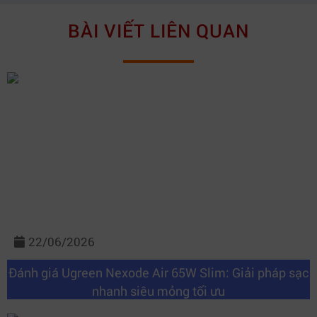
BÀI VIẾT LIÊN QUAN
22/06/2026
Đánh giá Ugreen Nexode Air 65W Slim: Giải pháp sạc
nhanh siêu mỏng tối ưu