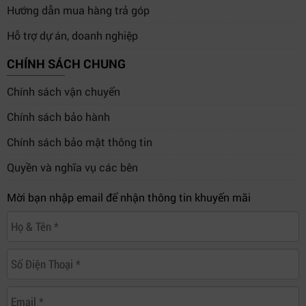
Câu hỏi thường gặp (FAQ)
Hướng dẫn mua hàng trả góp
1. Đầu ghi hỗ trợ camera chuẩn nào?
Hỗ trợ dự án, doanh nghiệp
Hỗ trợ HDCVI, AHD, TVI, CVBS và IP.
CHÍNH SÁCH CHUNG
2. Có hỗ trợ AI không?
Có – gồm AcuPick, SMD Plus, bảo vệ chu vi, nhận dạng
Chính sách vận chuyển
khuôn mặt.
Chính sách bảo hành
3. Lắp camera Wi-Fi được không?
Chính sách bảo mật thông tin
Có – hỗ trợ kết nối camera không dây.
Quyền và nghĩa vụ các bên
4. Lưu trữ tối đa bao nhiêu?
Mời bạn nhập email để nhận thông tin khuyến mãi
1 ổ cứng HDD tối đa 16TB.
5. Có phù hợp nâng cấp từ hệ thống analog cũ?
Rất phù hợp vì hỗ trợ đầy đủ các chuẩn camera truyền
thống.