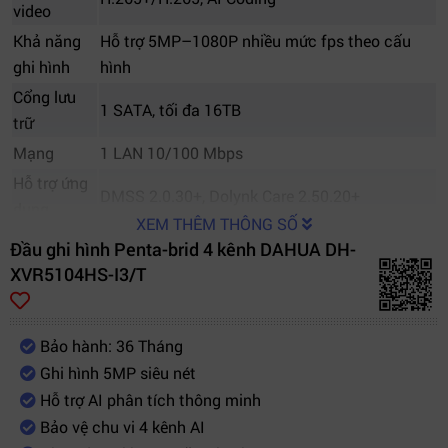
video
Khả năng
Hỗ trợ 5MP–1080P nhiều mức fps theo cấu
ghi hình
hình
Cổng lưu
1 SATA, tối đa 16TB
trữ
Mạng
1 LAN 10/100 Mbps
Hỗ trợ ứng
DMSS 2.0.30+, Dolynk Care 2.50.20+
dụng
XEM THÊM THÔNG SỐ
Đầu ghi hình Penta-brid 4 kênh DAHUA DH-
XVR5104HS-I3/T
Bảo hành: 36 Tháng
Ghi hình 5MP siêu nét
Hỗ trợ AI phân tích thông minh
Bảo vệ chu vi 4 kênh AI