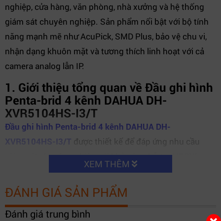
nghiệp, cửa hàng, văn phòng, nhà xưởng và hệ thống
giám sát chuyên nghiệp. Sản phẩm nổi bật với bộ tính
năng mạnh mẽ như AcuPick, SMD Plus, bảo vệ chu vi,
nhận dạng khuôn mặt và tương thích linh hoạt với cả
camera analog lẫn IP.
1. Giới thiệu tổng quan về Đầu ghi hình
Penta-brid 4 kênh DAHUA DH-
XVR5104HS-I3/T
Đầu ghi hình Penta-brid 4 kênh DAHUA DH-
XVR5104HS-I3/T
được thiết kế để đáp ứng nhu cầu
giám sát chuyên nghiệp với khả năng hỗ trợ HDCVI,
XEM THÊM
AHD, TVI, CVBS và IP trong cùng một thiết bị. Đây là lựa
chọn lý tưởng cho hệ thống đang sử dụng camera
ĐÁNH GIÁ SẢN PHẨM
analog muốn nâng cấp lên AI mà không cần thay toàn
Đánh giá trung bình
bộ thiết bị.