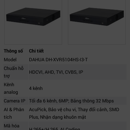
Thông số
Chi tiết
Model
DAHUA DH-XVR5104HS-I3-T
Chuẩn hỗ
HDCVI, AHD, TVI, CVBS, IP
trợ
Kênh
4 kênh
analog
Camera IP
Tối đa 6 kênh, 6MP; Băng thông 32 Mbps
AI & Phân
AcuPick, Bảo vệ chu vi, Thay đổi cảnh, SMD
tích
Plus, Nhận dạng khuôn mặt
Mã hóa
H.265+/H.265, AI Coding