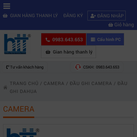
GIAN HÀNG THANH LÝ
ĐĂNG KÝ
ĐĂNG NHẬP
Giỏ hàng
0983.643.653
Cấu hình PC
Gian hàng thanh lý
Tư vấn khách hàng
CSKH: 0983.643.653
TRANG CHỦ
/
CAMERA
/
ĐẦU GHI CAMERA
/
ĐẦU
GHI DAHUA
CAMERA