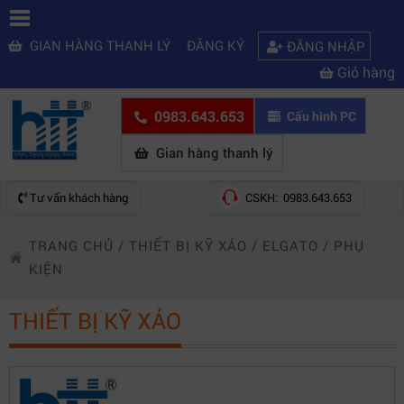
GIAN HÀNG THANH LÝ
ĐĂNG KÝ
ĐĂNG NHẬP
Giỏ hàng
0983.643.653
Cấu hình PC
Gian hàng thanh lý
Tư vấn khách hàng
CSKH: 0983.643.653
TRANG CHỦ
/
THIẾT BỊ KỸ XẢO
/
ELGATO
/
PHỤ
KIỆN
THIẾT BỊ KỸ XẢO