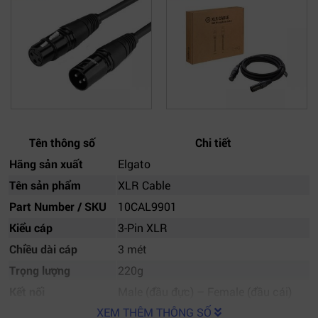
Tên thông số
Chi tiết
Hãng sản xuất
Elgato
Tên sản phẩm
XLR Cable
Part Number / SKU
10CAL9901
Kiểu cáp
3-Pin XLR
Chiều dài cáp
3 mét
Trọng lượng
220g
Kết nối
Male (đầu đực) – Female (đầu cái)
XEM THÊM THÔNG SỐ