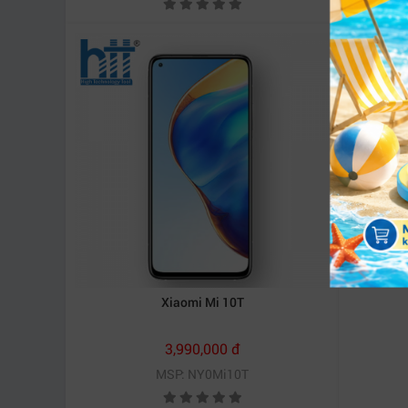
Xiaomi Mi 10T
3,990,000 đ
MSP: NY0Mi10T