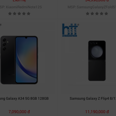
SP: XiaomiRedmiNote12S
MSP: SamsungGalaxyZFold5
ng Galaxy A34 5G 8GB 128GB
Samsung Galaxy Z Flip4 8/
7,090,000 đ
11,190,000 đ