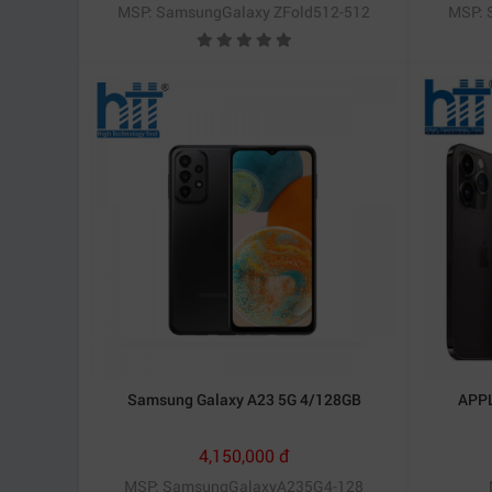
MSP: SamsungGalaxy ZFold512-512
MSP: 
Samsung Galaxy A23 5G 4/128GB
APPL
4,150,000 đ
MSP: SamsungGalaxyA235G4-128