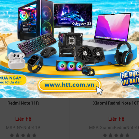
Redmi Note 11R
Xiaomi Redmi Note 10T
Liên hệ
Liên hệ
MSP: NY-Note11R
MSP: XiaomiRedmiNote1