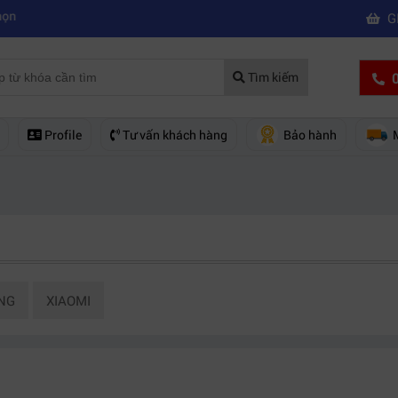
|
 quay phim chuyên nghiệp
Mua máy quay phim hd giá rẻ nên mua của
G
0
Tìm kiếm
Profile
Tư vấn khách hàng
Bảo hành
NG
XIAOMI