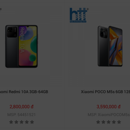
aomi Redmi 10A 3GB-64GB
Xiaomi POCO M5s 6GB 12
2,800,000 đ
3,590,000 đ
MSP: 54451521
MSP: XiaomiPOCOM5s