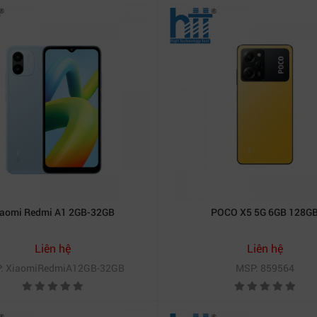
iaomi Redmi A1 2GB-32GB
POCO X5 5G 6GB 128G
Liên hệ
Liên hệ
: XiaomiRedmiA12GB-32GB
MSP: 859564