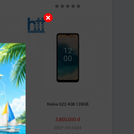
Nokia G22 4GB 128GB
3,800,000 đ
MSP: 4916584