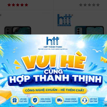
Nokia C32
Nokia C31 4GB 128GB
3,200,000 đ
3,500,000 đ
MSP: 6556421
MSP: 8515156