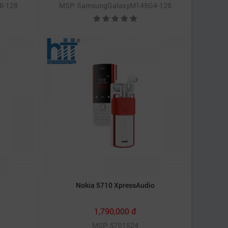
8-128
MSP: SamsungGalaxyM145G4-128
Nokia 5710 XpressAudio
1,790,000 đ
MSP: 5701524