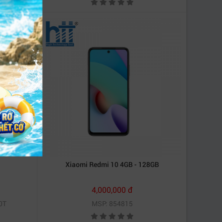
Xiaomi Redmi 10 4GB - 128GB
4,000,000 đ
0T
MSP: 854815