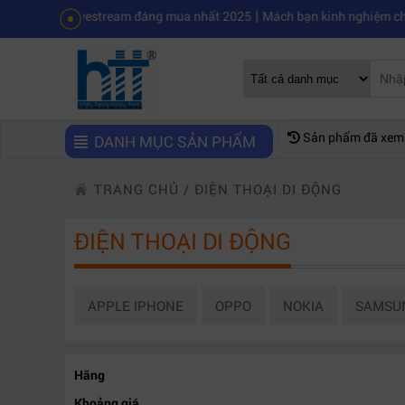
|
to livestream đáng mua nhất 2025
Mách bạn kinh nghiệm chọn mua máy
Sản phẩm đã xem
DANH MỤC SẢN PHẨM
TRANG CHỦ
/
ĐIỆN THOẠI DI ĐỘNG
ĐIỆN THOẠI DI ĐỘNG
APPLE IPHONE
OPPO
NOKIA
SAMSU
Hãng
Khoảng giá