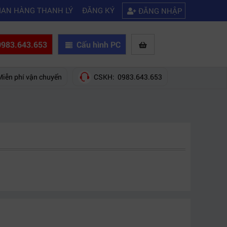
|
 hãng nào?
Mách bạn 5 cách khắc phục laptop không kết nối được wifi
IAN HÀNG THANH LÝ
ĐĂNG KÝ
ĐĂNG NHẬP
983.643.653
Cấu hình PC
Miễn phí vận chuyển
CSKH: 0983.643.653