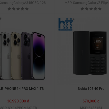
SamsungGalaxyA345G8G-128
MSP: SamsungGalaxyZ Flip4
E IPHONE 14 PRO MAX 1 TB
Nokia 105 4G Pro
38,990,000 đ
670,000 đ
MSP: NY-14PROMAX1TB
MSP: 5485154