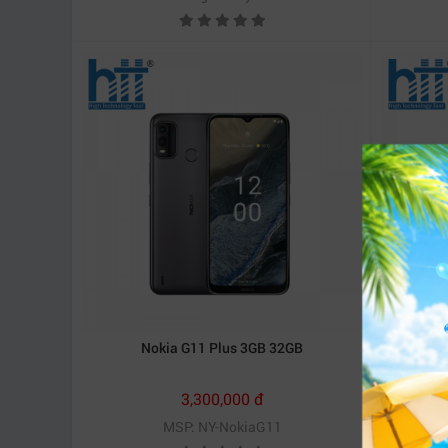
Nokia G11 Plus 3GB 32GB
3,300,000 đ
MSP: NY-NokiaG11