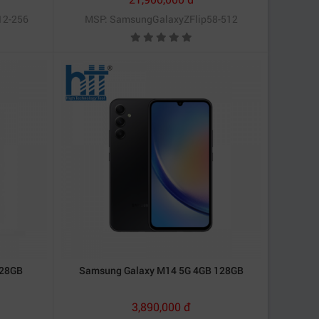
12-256
MSP: SamsungGalaxyZFlip58-512
128GB
Samsung Galaxy M14 5G 4GB 128GB
3,890,000 đ