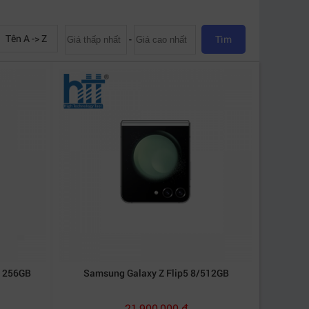
Tên A -> Z
-
Tìm
B 256GB
Samsung Galaxy Z Flip5 8/512GB
21,900,000 đ