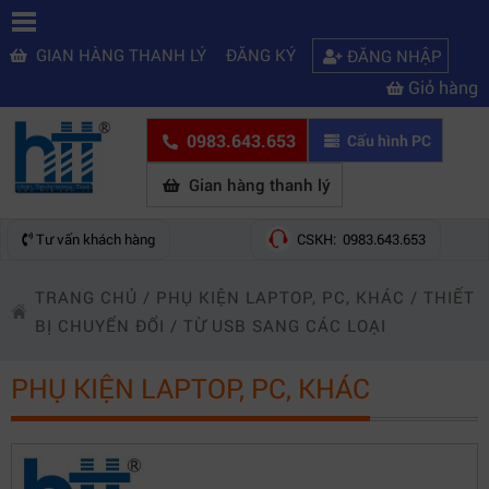
GIAN HÀNG THANH LÝ
ĐĂNG KÝ
ĐĂNG NHẬP
Giỏ hàng
0983.643.653
Cấu hình PC
Gian hàng thanh lý
Tư vấn khách hàng
CSKH: 0983.643.653
TRANG CHỦ
/
PHỤ KIỆN LAPTOP, PC, KHÁC
/
THIẾT
BỊ CHUYỂN ĐỔI
/
TỪ USB SANG CÁC LOẠI
PHỤ KIỆN LAPTOP, PC, KHÁC