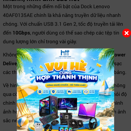
Một trong những điểm nổi bật của Dock Lenovo
40AF0135AE chính là khả năng truyền dữ liệu nhanh
chóng. Với chuẩn USB 3.1 Gen 2, tốc độ truyền tải lên
đến
10Gbps
, người dùng có thể sao chép các tệp tin
dung lượng lớn chỉ trong vài giây.
Không dừng lại ở đó, dock còn hỗ trợ
sạc nhanh Power
Delivery 65W
, giúp tiết kiệm đáng kể thời gian khi sạc
các thiết bị như laptop, smartphone hay máy tính bảng.
Về hình ảnh, dock hỗ trợ độ phân giải lên đến
4K
thông
qua cổng HDMI – lý tưởng cho các công việc đòi hỏi độ
chính xác cao như thiết kế, dựng phim, chỉnh sửa hình
ảnh hoặc chỉ đơn giản là giải trí với chất lượng hình ảnh
sắc nét, sống động.