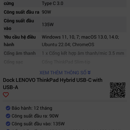
cứng
Type C 3.0
Công suất đầu ra
90W
Công suất đầu
135W
vào
Yêu cầu hệ điều
Windows 11, 10, 7; macOS 13.0, 14.0;
hành
Ubuntu 22.04; ChromeOS
Cổng âm thanh
1 x Cổng kết hợp âm thanh/mic 3.5 mm
Cổng sạc
Cổng ThinkPad Slim-tip
1 x USB-C
XEM THÊM THÔNG SỐ
3 x USB 3.1 Gen 2 (10 Gbps, 1 cổng
Dock LENOVO ThinkPad Hybrid USB-C with
Cổng USB
Always-on)
USB-A
2 x USB 2.0
2 x DisplayPort 1.2
Cổng video
Bảo hành: 12 tháng
2 x HDMI
Công suất đầu ra: 90W
Có sẵn trên một số dòng laptop
Yêu cầu driver
Công suất đầu vào: 135W
ThinkPad