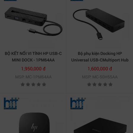
BỘ KẾT NỐI VI TÍNH HP USB-C
Bộ phụ kiện Docking HP
MINI DOCK - 1PM64AA
Universal USB-CMultiport Hub
(50H55AA)
1,950,000 đ
1,600,000 đ
MSP: MC-1PM64AA
MSP: MC-50H55AA