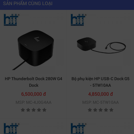
SẢN PHẨM CÙNG LOẠI
HP Thunderbolt Dock 280W G4
Bộ phụ kiện HP USB-C Dock G5
Dock
- 5TW10AA
6,500,000 đ
4,850,000 đ
MSP: MC-4J0G4AA
MSP: MC-5TW10AA