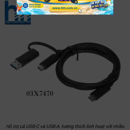
Hỗ trợ cả USB-C và USB-A, tương thích linh hoạt với nhiều