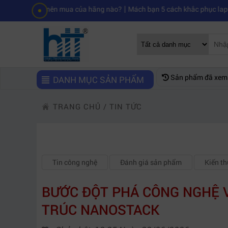
|
ẻ nên mua của hãng nào?
Mách bạn 5 cách khắc phục laptop không kết
Sản phẩm đã xem
DANH MỤC SẢN PHẨM
TRANG CHỦ
/
TIN TỨC
Tin công nghệ
Đánh giá sản phẩm
Kiến t
BƯỚC ĐỘT PHÁ CÔNG NGHỆ VỚ
TRÚC NANOSTACK