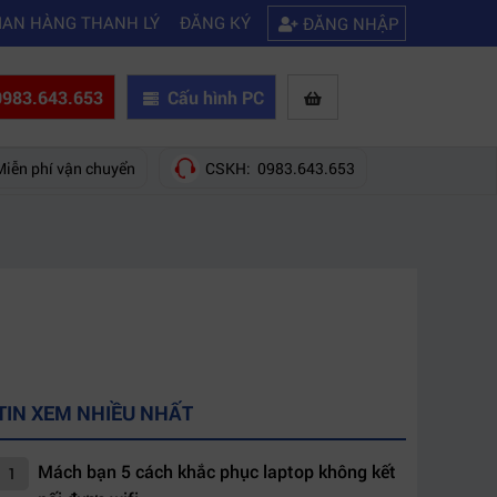
|
ết
Hướng dẫn tự build PC chơi game, tưởng không dễ mà dễ không tưở
IAN HÀNG THANH LÝ
ĐĂNG KÝ
ĐĂNG NHẬP
983.643.653
Cấu hình PC
Miễn phí vận chuyển
CSKH: 0983.643.653
TIN XEM NHIỀU NHẤT
Mách bạn 5 cách khắc phục laptop không kết
1