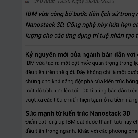
Chủ nhật, 18:25 Ngày 28/06/2026 .
IBM vừa công bố bước tiến lịch sử trong 
Nanostack 3D. Công nghệ này hứa hẹn cải
lượng cho các ứng dụng trí tuệ nhân tạo t
Kỷ nguyên mới của ngành bán dẫn với
IBM vừa tạo ra một cột mốc quan trọng trong lị
đầu tiên trên thế giới. Đây không chỉ là một bướ
chứng cho khả năng đột phá của kiến trúc
bóng
mật độ tích hợp lên tới 100 tỉ bóng bán dẫn tr
vượt xa các tiêu chuẩn hiện tại, mở ra tiềm năng
Sức mạnh từ kiến trúc Nanostack 3D
Điểm cốt lõi giúp IBM đạt được thành tựu này ch
đầu tiên trong ngành. Khác với các phương ph