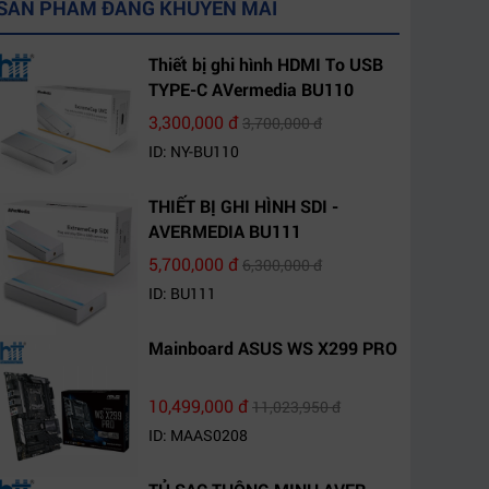
SẢN PHẨM ĐANG KHUYẾN MÃI
Thiết bị ghi hình HDMI To USB
TYPE-C AVermedia BU110
3,300,000 đ
3,700,000 đ
ID: NY-BU110
THIẾT BỊ GHI HÌNH SDI -
AVERMEDIA BU111
5,700,000 đ
6,300,000 đ
ID: BU111
Mainboard ASUS WS X299 PRO
10,499,000 đ
11,023,950 đ
ID: MAAS0208