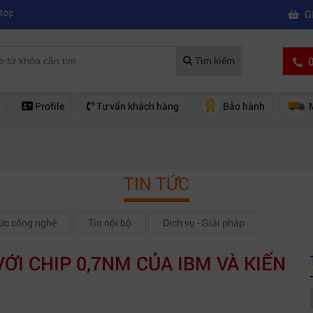
|
 nối được wifi
Kinh nghiệm chọn mua máy quay phim giá rẻ bạn nên bi
G
0
Tìm kiếm
Profile
Tư vấn khách hàng
Bảo hành
TIN TỨC
hức công nghệ
Tin nội bộ
Dịch vụ - Giải pháp
I CHIP 0,7NM CỦA IBM VÀ KIẾN