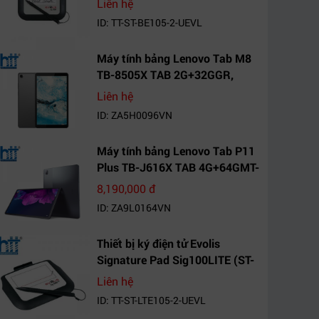
Liên hệ
ID: TT-ST-BE105-2-UEVL
Máy tính bảng Lenovo Tab M8
TB-8505X TAB 2G+32GGR,
VN_ZA5H0096VN
Liên hệ
ID: ZA5H0096VN
Máy tính bảng Lenovo Tab P11
Plus TB-J616X TAB 4G+64GMT-
VN Xanh Mòng
8,190,000 đ
Két_ZA9L0164VN
ID: ZA9L0164VN
Thiết bị ký điện tử Evolis
Signature Pad Sig100LITE (ST-
LTE105-2-UEVL)
Liên hệ
ID: TT-ST-LTE105-2-UEVL