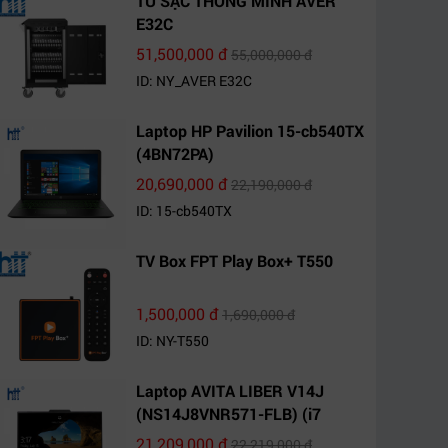
TỦ SẠC THÔNG MINH AVER
E32C
51,500,000 đ
55,000,000 đ
ID: NY_AVER E32C
Laptop HP Pavilion 15-cb540TX
(4BN72PA)
20,690,000 đ
22,190,000 đ
ID: 15-cb540TX
TV Box FPT Play Box+ T550
1,500,000 đ
1,690,000 đ
ID: NY-T550
Laptop AVITA LIBER V14J
(NS14J8VNR571-FLB) (i7
10510U/8GB RAM/1TB
21,209,000 đ
22,219,000 đ