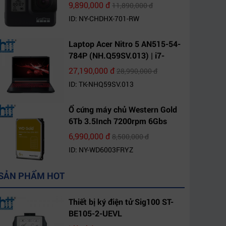
9,890,000 đ
11,890,000 đ
ID: NY-CHDHX-701-RW
Laptop Acer Nitro 5 AN515-54-
784P (NH.Q59SV.013) | i7-
9750H | 8GB DDR4 | 1TB HDD |
27,190,000 đ
28,990,000 đ
GeForce GTX 1650 4GB | 15.6
ID: TK-NHQ59SV.013
FHD IPS | Win10
Ổ cứng máy chủ Western Gold
6Tb 3.5Inch 7200rpm 6Gbs
256Mb SATA (WD6003FRYZ)
6,990,000 đ
8,500,000 đ
ID: NY-WD6003FRYZ
SẢN PHẨM HOT
Thiết bị ký điện tử Sig100 ST-
BE105-2-UEVL