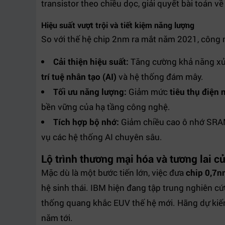
transistor theo chiều dọc, giải quyết bài toán về
Hiệu suất vượt trội và tiết kiệm năng lượng
So với thế hệ chip 2nm ra mắt năm 2021, công 
Cải thiện hiệu suất:
Tăng cường khả năng xử l
trí tuệ nhân tạo (AI)
và hệ thống đám mây.
Tối ưu năng lượng:
Giảm mức
tiêu thụ điện 
bền vững của hạ tầng công nghệ.
Tích hợp bộ nhớ:
Giảm chiều cao ô nhớ SRAM
vụ các hệ thống AI chuyên sâu.
Lộ trình thương mại hóa và tương lai c
Mặc dù là một bước tiến lớn, việc đưa
chip 0,7
hệ sinh thái. IBM hiện đang tập trung nghiên cứ
thống quang khắc EUV thế hệ mới. Hãng dự kiến 
năm tới.