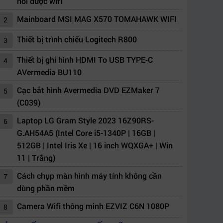
nối được wifi
Mainboard MSI MAG X570 TOMAHAWK WIFI
2
Thiết bị trình chiếu Logitech R800
3
Thiết bị ghi hình HDMI To USB TYPE-C
4
AVermedia BU110
Cạc bắt hình Avermedia DVD EZMaker 7
5
(C039)
Laptop LG Gram Style 2023 16Z90RS-
6
G.AH54A5 (Intel Core i5-1340P | 16GB |
512GB | Intel Iris Xe | 16 inch WQXGA+ | Win
11 | Trắng)
Cách chụp màn hình máy tính không cần
7
dùng phần mềm
Camera Wifi thông minh EZVIZ C6N 1080P
8