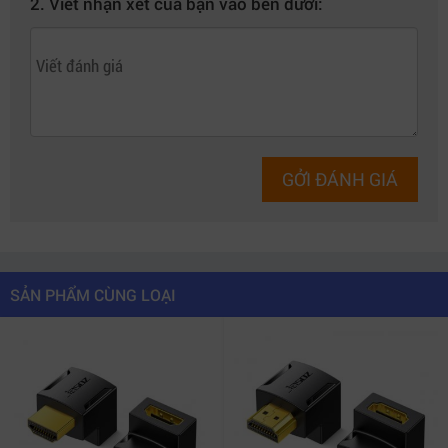
2. Viết nhận xét của bạn vào bên dưới:
GỞI ĐÁNH GIÁ
SẢN PHẨM CÙNG LOẠI