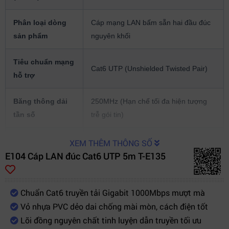
Phân loại dòng
Cáp mạng LAN bấm sẵn hai đầu đúc
sản phẩm
nguyên khối
Tiêu chuẩn mạng
Cat6 UTP (Unshielded Twisted Pair)
hỗ trợ
Băng thông dải
250MHz (Hạn chế tối đa hiện tượng
tần số
trễ gói tin)
Tốc độ lan truyền
10/100/1000 Mbps (Chuẩn mạng
XEM THÊM THÔNG SỐ
E104 Cáp LAN đúc Cat6 UTP 5m T-E135
định mức
Gigabit Ethernet)
Cấu trúc lỗi kim
100% đồng chất lượng cao dẫn tải
Chuẩn Cat6 truyền tải Gigabit 1000Mbps mượt mà
loại
mượt mà
Vỏ nhựa PVC dẻo dai chống mài mòn, cách điện tốt
Lõi đồng nguyên chất tinh luyện dẫn truyền tối ưu
Chất liệu lớp bảo
Nhựa PVC nguyên sinh dẻo dai cơ