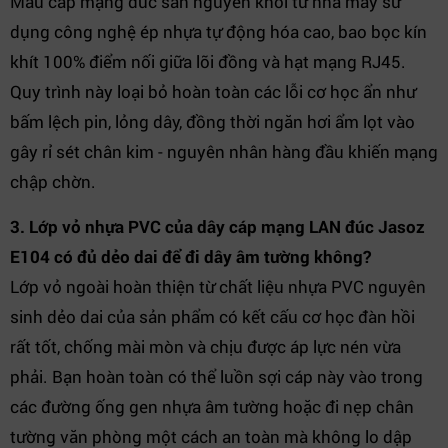
Mẫu cáp mạng đúc sẵn nguyên khối từ nhà máy sử
dụng công nghệ ép nhựa tự động hóa cao, bao bọc kín
khít 100% điểm nối giữa lõi đồng và hạt mạng RJ45.
Quy trình này loại bỏ hoàn toàn các lỗi cơ học ẩn như
bấm lệch pin, lỏng dây, đồng thời ngăn hơi ẩm lọt vào
gây rỉ sét chân kim - nguyên nhân hàng đầu khiến mạng
chập chờn.
3. Lớp vỏ nhựa PVC của dây cáp mạng LAN đúc Jasoz
E104 có đủ dẻo dai để đi dây âm tường không?
Lớp vỏ ngoài hoàn thiện từ chất liệu nhựa PVC nguyên
sinh dẻo dai của sản phẩm có kết cấu cơ học đàn hồi
rất tốt, chống mài mòn và chịu được áp lực nén vừa
phải. Bạn hoàn toàn có thể luồn sợi cáp này vào trong
các đường ống gen nhựa âm tường hoặc đi nẹp chân
tường văn phòng một cách an toàn mà không lo dập