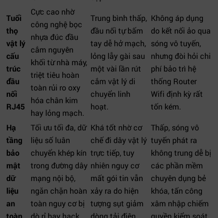
Cực cao nhờ
Tuổi
Trung bình thấp,
Không áp dụng
công nghệ bọc
thọ
đầu nối tự bấm
do kết nối ảo qua
nhựa đúc đầu
vật lý
tay dễ hở mạch,
sóng vô tuyến,
cắm nguyên
cấu
lỏng lẫy gài sau
nhưng đòi hỏi chi
khối từ nhà máy,
trúc
một vài lần rút
phí bảo trì hệ
triệt tiêu hoàn
đầu
cắm vật lý di
thống Router
toàn rủi ro oxy
nối
chuyển linh
Wifi định kỳ rất
hóa chân kim
RJ45
hoạt.
tốn kém.
hay lỏng mạch.
Hạ
Tối ưu tối đa, dữ
Khá tốt nhờ cơ
Thấp, sóng vô
tầng
liệu số luân
chế đi dây vật lý
tuyến phát ra
bảo
chuyển khép kín
trực tiếp, tuy
không trung dễ bị
mật
trong đường dây
nhiên nguy cơ
các phần mềm
dữ
mạng nội bộ,
mất gói tin vẫn
chuyên dụng bẻ
liệu
ngăn chặn hoàn
xảy ra do hiện
khóa, tấn công
an
toàn nguy cơ bị
tượng sụt giảm
xâm nhập chiếm
toàn
dò rỉ hay hack
dòng tải điện
quyền kiểm soát