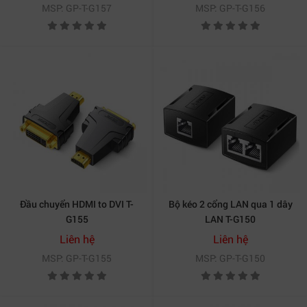
MSP: GP-T-G157
MSP: GP-T-G156
Đầu chuyển HDMI to DVI T-
Bộ kéo 2 cổng LAN qua 1 dây
G155
LAN T-G150
Liên hệ
Liên hệ
MSP: GP-T-G155
MSP: GP-T-G150