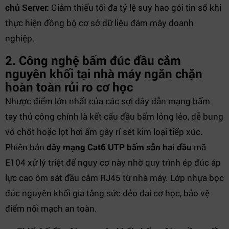
chủ Server:
Giảm thiểu tối đa tỷ lệ suy hao gói tin số khi
thực hiện đồng bộ cơ sở dữ liệu đám mây doanh
nghiệp.
2. Công nghệ bấm đúc đầu cắm
nguyên khối tại nhà máy ngăn chặn
hoàn toàn rủi ro cơ học
Nhược điểm lớn nhất của các sợi dây dẫn mạng bấm
tay thủ công chính là kết cấu đầu bấm lỏng lẻo, dễ bung
vỡ chốt hoặc lọt hơi ẩm gây rỉ sét kim loại tiếp xúc.
Phiên bản
dây mạng Cat6 UTP bấm sẵn hai đầu
mã
E104 xử lý triệt để nguy cơ này nhờ quy trình ép đúc áp
lực cao ôm sát đầu cắm RJ45 từ nhà máy. Lớp nhựa bọc
đúc nguyên khối gia tăng sức dẻo dai cơ học, bảo vệ
điểm nối mạch an toàn.