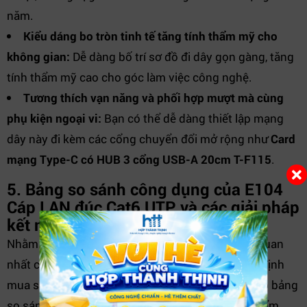
năm.
Kiểu dáng bo tròn tinh tế tăng tính thẩm mỹ cho
không gian:
Dễ dàng bố trí sơ đồ đi dây gọn gàng, tăng
tính thẩm mỹ cao cho góc làm việc công nghệ.
Tương thích vạn năng và phối hợp mượt mà cùng
phụ kiện ngoại vi:
Bạn có thể dễ dàng thiết lập mạng
dây này đi kèm các cổng chuyển đổi mở rộng như
Card
mạng Type-C có HUB 3 cổng USB-A 20cm T-F115
.
5. Bảng so sánh công dụng của E104
Cáp LAN đúc Cat6 UTP và các giải pháp
kết nối mạng thông thường
Nhằm mang lại cái nhìn kỹ thuật thực tế và trực quan
nhất cho quý khách hàng trước khi đưa ra quyết định
mua sắm vật tư công nghệ, chúng tôi đã tổng hợp bảng
so sánh công năng thực tế giữa các dòng sản phẩm