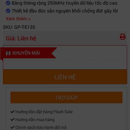
vệ ngoài
Băng thông rộng 250MHz truyền dữ liệu tốc độ cao
học, cách điện an toàn
Thiết kế đầu đúc sẵn nguyên khối chống đứt gãy lõi
Xem thêm >
SKU: GP-T-E135
Giá:
Liên hệ
KHUYẾN MÃI
LIÊN HỆ
TRỢ GIÚP
Hướng dẫn đặt hàng Flash Sale
Hướng dẫn mua hàng
Chính sách bảo hành đổi trả