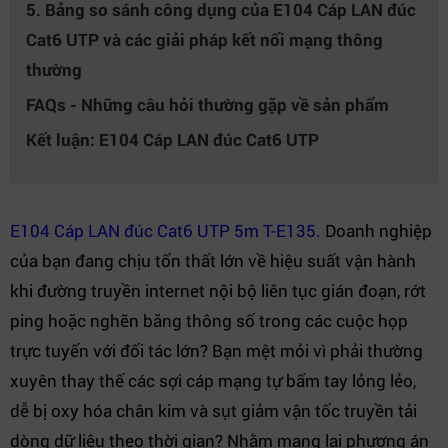
5. Bảng so sánh công dụng của E104 Cáp LAN đúc
Cat6 UTP và các giải pháp kết nối mạng thông
thường
FAQs - Những câu hỏi thường gặp về sản phẩm
Kết luận: E104 Cáp LAN đúc Cat6 UTP
E104 Cáp LAN đúc Cat6 UTP 5m T-E135.
Doanh nghiệp
của bạn đang chịu tổn thất lớn về hiệu suất vận hành
khi đường truyền internet nội bộ liên tục gián đoạn, rớt
ping hoặc nghẽn băng thông số trong các cuộc họp
trực tuyến với đối tác lớn? Bạn mệt mỏi vì phải thường
xuyên thay thế các sợi cáp mạng tự bấm tay lỏng lẻo,
dễ bị oxy hóa chân kim và sụt giảm vận tốc truyền tải
dòng dữ liệu theo thời gian? Nhằm mang lại phương án