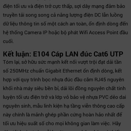
điện tối ưu và điện trở cực thấp, sợi dây mạng đảm bảo
truyền tải song song cả năng lượng điện DC lẫn luồng
dữ liệu thông tin số một cách an toàn, ổn định dòng đến
hệ thống Camera IP hoặc bộ phát Wifi Access Point đầu
cuối.
Kết luận: E104 Cáp LAN đúc Cat6 UTP
Tóm lại, sở hữu sức mạnh kết nối vượt trội đạt dải tần
số 250MHz chuẩn Gigabit Ethernet ổn định dòng, kết
hợp với quy trình bọc nhựa đúc đầu cắm RJ45 nguyên
khối nhà máy siêu bền bỉ, dải lõi đồng nguyên chất tinh
luyện tối ưu điện trở và lớp vỏ bảo vệ nhựa PVC dẻo dai
nguyên sinh, mẫu linh kiện hạ tầng viễn thông cao cấp
này chính là mảnh ghép phần cứng hoàn hảo nhất để
tối ưu hiệu suất số cho mọi không gian làm việc. Hãy