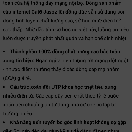
toàn của hệ thống dây mạng nội bộ. Dòng sản phẩm
cáp internet Cat6 Jasoz lõi đồng
đúc sẵn sử dụng sợi
đồng tinh luyện chất lượng cao, sở hữu mức điện trở
cực thấp. Nhờ đặc tính cơ học ưu việt này, luồng tín hiệu
luôn được truyền phát nhất quán và hạn chế sinh nhiệt.
Thành phần 100% đồng chất lượng cao bảo toàn
xung tín hiệu:
Ngăn ngừa hiện tượng rớt mạng đột ngột
- nhược điểm thường thấy ở các dòng cáp mạ nhôm
(CCA) giá rẻ.
Cấu trúc xoắn đôi UTP khoa học triệt tiêu xung
nhiễu điện từ:
Các cặp dây bện chặt theo tỷ lệ bước
xoắn tiêu chuẩn giúp tự động hóa cơ chế cô lập từ
trường nhiễu.
Khả năng uốn tuyến bo góc linh hoạt không sợ gập
gãy:
Sợi cáp dẻo dai giúp kỹ sư dễ dàng đi nẹp nhựa