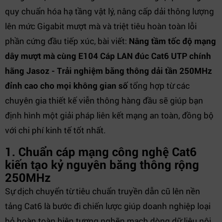
quy chuẩn hóa hạ tầng vật lý, nâng cấp dải thông lượng
lên mức Gigabit mượt mà và triệt tiêu hoàn toàn lỗi
phần cứng đầu tiếp xúc, bài viết:
Nâng tầm tốc độ mạng
dây mượt mà cùng E104 Cáp LAN đúc Cat6 UTP chính
hãng Jasoz - Trải nghiệm băng thông dải tần 250MHz
đỉnh cao cho mọi không gian số
tổng hợp từ các
chuyên gia thiết kế viễn thông hàng đầu sẽ giúp bạn
định hình một giải pháp liên kết mạng an toàn, đồng bộ
với chi phí kinh tế tốt nhất.
1. Chuẩn cáp mạng công nghệ Cat6
kiến tạo kỷ nguyên băng thông rộng
250MHz
Sự dịch chuyển từ tiêu chuẩn truyền dẫn cũ lên nền
tảng Cat6 là bước đi chiến lược giúp doanh nghiệp loại
bỏ hoàn toàn hiện tượng nghẽn mạch dòng dữ liệu nội