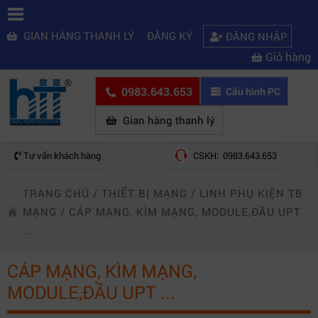
GIAN HÀNG THANH LÝ
ĐĂNG KÝ
ĐĂNG NHẬP
Giỏ hàng
0983.643.653
Cấu hình PC
Gian hàng thanh lý
Tư vấn khách hàng
CSKH: 0983.643.653
TRANG CHỦ
/
THIẾT BỊ MẠNG
/
LINH PHỤ KIỆN TB
MẠNG
/
CÁP MẠNG, KÌM MẠNG, MODULE,ĐẦU UPT
...
CÁP MẠNG, KÌM MẠNG,
MODULE,ĐẦU UPT ...