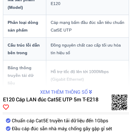
E120
(Model)
Phân loại dòng
Cáp mạng bấm đầu đúc sẵn tiêu chuẩn
sản phẩm
Cat5E UTP
Cấu trúc lỗi dẫn
Đồng nguyên chất cao cấp tối ưu hóa
bên trong
tín hiệu số
Băng thông
Hỗ trợ tốc độ lên tới 1000Mbps
truyền tải dữ
(Gigabit Ethernet)
liệu
XEM THÊM THÔNG SỐ
E120 Cáp LAN đúc Cat5E UTP 5m T-E218
Chuẩn vỏ bọc
UTP (Unshielded Twisted Pair - Bọc
chống nhiễu
cặp dây xoắn đôi tiêu chuẩn)
Chuẩn cáp Cat5E truyền tải dữ liệu đến 1Gbps
Chất liệu lớp vỏ
Nhựa PVC dẻo dai, chịu nhiệt tốt và
Đầu cáp đúc sẵn nhà máy, chống gãy gập gỉ sét
bảo vệ ngoài
đàn hồi cơ học cao