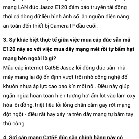
mạng LAN đúc Jasoz E120 đảm bảo truyền tải đồng
thời cả dòng dữ liệu hình ảnh số lẫn nguồn điện năng
an toàn đến thiết bị Camera IP đầu cuối.
3. Sự khác biệt thực tế giữa việc mua cáp đúc sẵn mã
E120 này so với việc mua dây mạng mét rồi tự bấm hạt
mạng bên ngoài là gì?
Mẫu cáp internet Cat5E Jasoz lõi đồng đúc sẵn nhà
máy mang lại độ ổn định vượt trội nhờ công nghệ đổ
khuôn nhựa áp lực cao bao kín mối nối. Điều này giúp
ngăn ngừa hoàn toàn hiện tượng hơi ẩm lọt vào làm oxy
hóa lõi đồng, triệt tiêu lỗi lỏng chân cắm gây rớt mạng
đột ngột - điều rất hay xảy ra trên dây mạng tự bấm tay
thủ công.
4. Sợi cáp mạng Cat5E đúc sẵn chính hãng này có