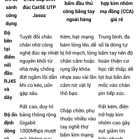
bấm đầu thủ
hợp kim nhôm
sánh
đúc Cat5E UTP
công bằng tay
mạ đồng (CCA)
công
Jasoz
ngoài hàng
giá rẻ
dụng
Độ
Tuyệt đối chắc
Kém, hạt mạng
Trung bình, đa
bền
chắn nhờ công
bám lỏng lẻo, dễ
số là dòng tự
tại
nghệ đúc ép nhiệt
bị hở mạch, lỏng
bấm tay nên độ
điểm
nguyên khối từ
chân cắm hoặc
hoàn thiện cơ
nối
nhà máy, chống
rụng lẫy khóa
học rất thấp, dễ
đầu
đứt ngầm lõi dẫn
nhựa sau vài lần
lọt bụi bẩn ẩm
RJ45
khi co kéo, uốn
cắm rút vật lý
mốc vào chân
và
gập sâu.
thô bạo.
pin tiếp xúc.
dây
Rất cao, duy trì
Rất kém, điện
Chập chờn, phụ
Độ ổn
băng thông rộng
trở hợp kim
thuộc nhiều vào
định
Gigabit
nhôm cao gây
tay nghề thợ
dòng
1000Mbps mượt
sụt giảm tín
bấm kìm mạng
và
mà, không suy
hiệu nhanh