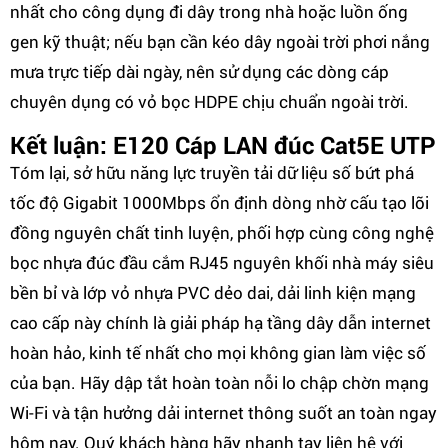
nhất cho công dụng đi dây trong nhà hoặc luồn ống
gen kỹ thuật; nếu bạn cần kéo dây ngoài trời phơi nắng
mưa trực tiếp dài ngày, nên sử dụng các dòng cáp
chuyên dụng có vỏ bọc HDPE chịu chuẩn ngoài trời.
Kết luận: E120 Cáp LAN đúc Cat5E UTP
Tóm lại, sở hữu năng lực truyền tải dữ liệu số bứt phá
tốc độ Gigabit 1000Mbps ổn định dòng nhờ cấu tạo lõi
đồng nguyên chất tinh luyện, phối hợp cùng công nghệ
bọc nhựa đúc đầu cắm RJ45 nguyên khối nhà máy siêu
bền bỉ và lớp vỏ nhựa PVC dẻo dai, dải linh kiện mạng
cao cấp này chính là giải pháp hạ tầng dây dẫn internet
hoàn hảo, kinh tế nhất cho mọi không gian làm việc số
của bạn. Hãy dập tắt hoàn toàn nỗi lo chập chờn mạng
Wi-Fi và tận hưởng dải internet thông suốt an toàn ngay
hôm nay. Quý khách hàng hãy nhanh tay liên hệ với