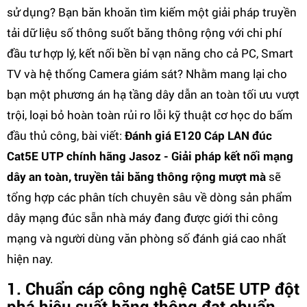
sử dụng? Bạn băn khoăn tìm kiếm một giải pháp truyền
tải dữ liệu số thông suốt băng thông rộng với chi phí
đầu tư hợp lý, kết nối bền bỉ vạn năng cho cả PC, Smart
TV và hệ thống Camera giám sát? Nhằm mang lại cho
bạn một phương án hạ tầng dây dẫn an toàn tối ưu vượt
trội, loại bỏ hoàn toàn rủi ro lỗi kỹ thuật cơ học do bấm
đầu thủ công, bài viết:
Đánh giá E120 Cáp LAN đúc
Cat5E UTP chính hãng Jasoz - Giải pháp kết nối mạng
dây an toàn, truyền tải băng thông rộng mượt mà
sẽ
tổng hợp các phân tích chuyên sâu về dòng sản phẩm
dây mạng đúc sẵn nhà máy đang được giới thi công
mạng và người dùng văn phòng số đánh giá cao nhất
hiện nay.
1. Chuẩn cáp công nghệ Cat5E UTP đột
phá hiệu suất băng thông đạt chuẩn