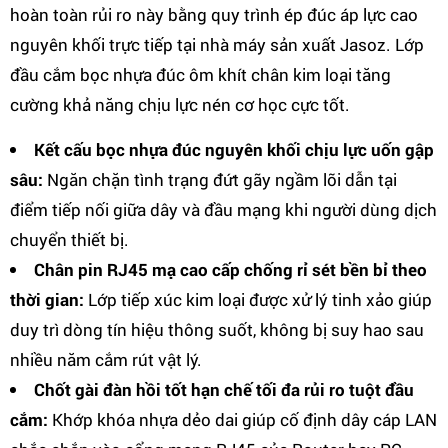
hoàn toàn rủi ro này bằng quy trình ép đúc áp lực cao
nguyên khối trực tiếp tại nhà máy sản xuất Jasoz. Lớp
đầu cắm bọc nhựa đúc ôm khít chân kim loại tăng
cường khả năng chịu lực nén cơ học cực tốt.
Kết cấu bọc nhựa đúc nguyên khối chịu lực uốn gập
sâu:
Ngăn chặn tình trạng đứt gãy ngầm lõi dẫn tại
điểm tiếp nối giữa dây và đầu mạng khi người dùng dịch
chuyển thiết bị.
Chân pin RJ45 mạ cao cấp chống rỉ sét bền bỉ theo
thời gian:
Lớp tiếp xúc kim loại được xử lý tinh xảo giúp
duy trì dòng tín hiệu thông suốt, không bị suy hao sau
nhiều năm cắm rút vật lý.
Chốt gài đàn hồi tốt hạn chế tối đa rủi ro tuột đầu
cắm:
Khớp khóa nhựa dẻo dai giúp cố định dây cáp LAN