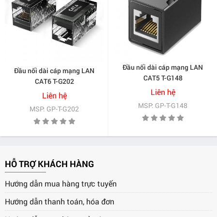
Đầu nối dài cáp mạng LAN
Đầu nối dài cáp mạng LAN
CAT5 T-G148
CAT6 T-G202
Liên hệ
Liên hệ
MSP: GP-T-G148
MSP: GP-T-G202
HỖ TRỢ KHÁCH HÀNG
Hướng dẫn mua hàng trực tuyến
Hướng dẫn thanh toán, hóa đơn