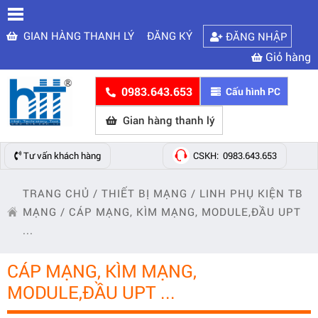
GIAN HÀNG THANH LÝ
ĐĂNG KÝ
ĐĂNG NHẬP
Giỏ hàng
0983.643.653
Cấu hình PC
Gian hàng thanh lý
Tư vấn khách hàng
CSKH: 0983.643.653
TRANG CHỦ
/
THIẾT BỊ MẠNG
/
LINH PHỤ KIỆN TB
MẠNG
/
CÁP MẠNG, KÌM MẠNG, MODULE,ĐẦU UPT
...
CÁP MẠNG, KÌM MẠNG,
MODULE,ĐẦU UPT ...