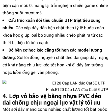
tiệm cận mức 0, mang lại trải nghiệm chiến game online
thông suốt mượt mà.
Cấu trúc xoắn đôi tiêu chuẩn UTP triệt tiêu xung
nhiễu:
Các cặp dây dẫn bện chặt theo tỷ lệ bước xoắn
khoa học giúp loại bỏ xung nhiễu chéo phát ra từ các
thiết bị điện tử bên cạnh.
Độ bền cơ học kéo căng tốt hơn các model tương
đương:
Sợi lõi đồng nguyên chất dẻo dai giúp dây mạng
có khả năng chịu lực kéo tốt hơn khi đi dây âm tường
hoặc luồn ống gel văn phòng.
Hình:E120 Cáp LAN đúc Cat5E UTP
4. Lớp vỏ bảo vệ bằng nhựa PVC dẻo
dai chống chịu ngoại lực vật lý tối ưu
Một sợi dây mạng công nghiệp chất lượng tốt bắt buộc