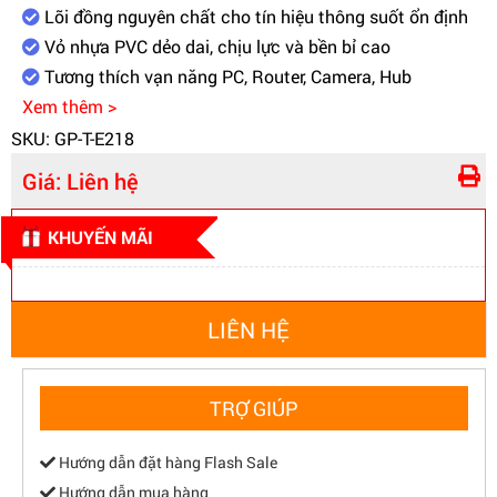
Lõi đồng nguyên chất cho tín hiệu thông suốt ổn định
Giao tiếp kết nối
Vỏ nhựa PVC dẻo dai, chịu lực và bền bỉ cao
Hai đầu RJ45 đúc sẵn nguyên khối
vật lý
chắc chắn
Tương thích vạn năng PC, Router, Camera, Hub
Xem thêm >
SKU: GP-T-E218
Giá:
Liên hệ
KHUYẾN MÃI
LIÊN HỆ
TRỢ GIÚP
Hướng dẫn đặt hàng Flash Sale
Hướng dẫn mua hàng