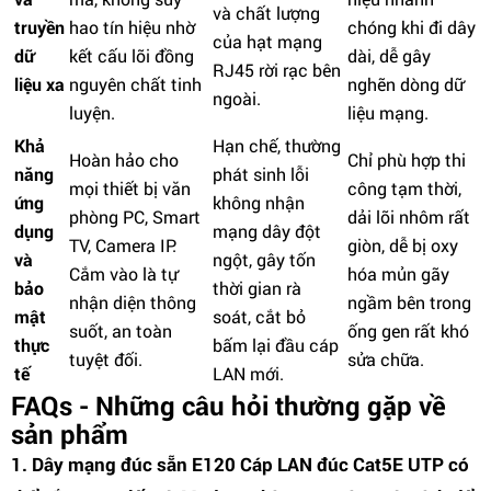
và chất lượng
truyền
hao tín hiệu nhờ
chóng khi đi dây
của hạt mạng
dữ
kết cấu lõi đồng
dài, dễ gây
RJ45 rời rạc bên
liệu xa
nguyên chất tinh
nghẽn dòng dữ
ngoài.
luyện.
liệu mạng.
Khả
Hạn chế, thường
Hoàn hảo cho
Chỉ phù hợp thi
năng
phát sinh lỗi
mọi thiết bị văn
công tạm thời,
ứng
không nhận
phòng PC, Smart
dải lõi nhôm rất
dụng
mạng dây đột
TV, Camera IP.
giòn, dễ bị oxy
và
ngột, gây tốn
Cắm vào là tự
hóa mủn gãy
bảo
thời gian rà
nhận diện thông
ngầm bên trong
mật
soát, cắt bỏ
suốt, an toàn
ống gen rất khó
thực
bấm lại đầu cáp
tuyệt đối.
sửa chữa.
tế
LAN mới.
FAQs - Những câu hỏi thường gặp về
sản phẩm
1. Dây mạng đúc sẵn E120 Cáp LAN đúc Cat5E UTP có