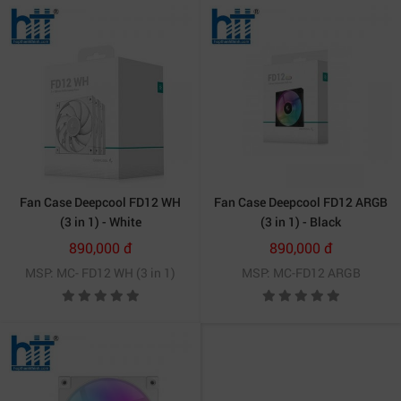
Fan Case Deepcool FD12 WH
Fan Case Deepcool FD12 ARGB
(3 in 1) - White
(3 in 1) - Black
890,000 đ
890,000 đ
MSP: MC- FD12 WH (3 in 1)
MSP: MC-FD12 ARGB
Ít tạo ra tiếng ồn khi vận hành
Với tốc độ quay tối đa lên đến
1800 RPM
cùng khả
năng điều khiển
PWM thông minh
, quạt mang lại hiệu