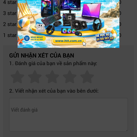
4 star
0
2.
Kết nối ARGB thông minh
3 star
0
2 star
0
1 star
0
GỬI NHẬN XÉT CỦA BẠN
1. Đánh giá của bạn về sản phẩm này:
2. Viết nhận xét của bạn vào bên dưới: