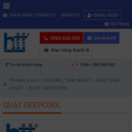
GIAN HÀNG THANH LÝ
ĐĂNG KÝ
ĐĂNG NHẬP
Giỏ hàng
0983.643.653
Cấu hình PC
Gian hàng thanh lý
Tư vấn khách hàng
CSKH: 0983.643.653
TRANG CHỦ
/
COOLING, TẢN NHIỆT
/
QUẠT TẢN
NHIỆT
/
QUẠT DEEPCOOL
QUẠT DEEPCOOL