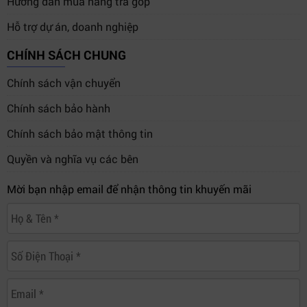
Hướng dẫn mua hàng trả góp
Thành Phố Hồ Chí Minh
Hỗ trợ dự án, doanh nghiệp
Website:
https://htt.com.vn/
CHÍNH SÁCH CHUNG
Chính sách vận chuyển
Chính sách bảo hành
Chính sách bảo mật thông tin
Quyền và nghĩa vụ các bên
Mời bạn nhập email để nhận thông tin khuyến mãi