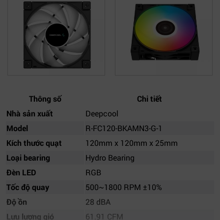
Thông số
Chi tiết
Nhà sản xuất
Deepcool
Model
R-FC120-BKAMN3-G-1
Kích thước quạt
120mm x 120mm x 25mm
Loại bearing
Hydro Bearing
Đèn LED
RGB
Tốc độ quay
500~1800 RPM ±10%
Độ ồn
28 dBA
Lưu lượng gió
61.91 CFM