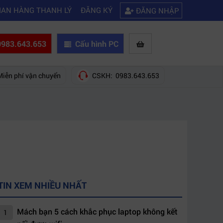
|
|
hãng nào?
Mách bạn 5 cách khắc phục laptop không kết nối được wifi
IAN HÀNG THANH LÝ
ĐĂNG KÝ
ĐĂNG NHẬP
983.643.653
Cấu hình PC
Miễn phí vận chuyển
CSKH: 0983.643.653
TIN XEM NHIỀU NHẤT
Mách bạn 5 cách khắc phục laptop không kết
1