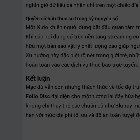
nghìn giờ dữ liệu cá nhân chỉ trên một chiếc đĩa
Quyền sở hữu thực sự trong kỷ nguyên số
Một lý do khiến người dùng bắt đầu quan tâm trở
Khi các nội dung số trên nền tảng streaming có t
hữu một bản sao vật lý chất lượng cao giúp ngư
Xu hướng này đặc biệt rõ nét trong giới trẻ, nh
hoàn toàn vào các dịch vụ thuê bao trực tuyến.
Kết luận
Mặc dù vẫn còn những thách thức về tốc độ truy
Folio Disc
đại diện cho một tương lai đầy hứa h
không chỉ thay thế các chuẩn cũ như Blu-ray mà
hạn với mức chi phí tối ưu và độ an toàn tuyệt đ