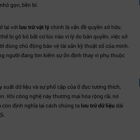
 nhỏ gọn, bền bỉ.
 lại với
lưu trữ vật lý
chính là vấn đề quyền sở hữu.
hể bị gỡ bỏ bất cứ lúc nào vì lý do bản quyền, việc sở
ời dùng chủ động bảo vệ tài sản kỹ thuật số của mình.
ững người đang tìm kiếm sự ổn định thay vì phụ thuộc
 xuất dữ liệu và sự phổ cập của ổ đọc tương thích,
ẹn. Khi công nghệ này thương mại hóa rộng rãi, nó
 còn định nghĩa lại cách chúng ta
lưu trữ dữ liệu
dài
ối.