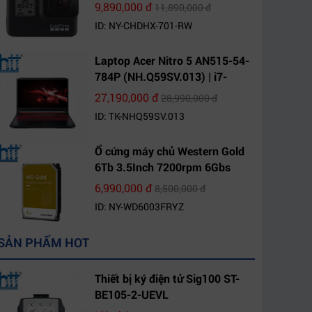
9,890,000 đ
11,890,000 đ
ID: NY-CHDHX-701-RW
Laptop Acer Nitro 5 AN515-54-
784P (NH.Q59SV.013) | i7-
9750H | 8GB DDR4 | 1TB HDD |
27,190,000 đ
28,990,000 đ
GeForce GTX 1650 4GB | 15.6
ID: TK-NHQ59SV.013
FHD IPS | Win10
Ổ cứng máy chủ Western Gold
6Tb 3.5Inch 7200rpm 6Gbs
256Mb SATA (WD6003FRYZ)
6,990,000 đ
8,500,000 đ
ID: NY-WD6003FRYZ
SẢN PHẨM HOT
Thiết bị ký điện tử Sig100 ST-
BE105-2-UEVL