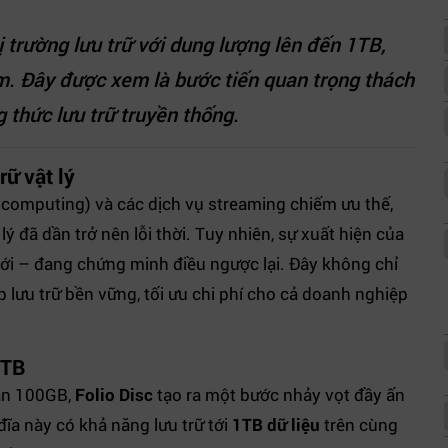
ị trường lưu trữ với dung lượng lên đến 1TB,
ăm. Đây được xem là bước tiến quan trọng thách
 thức lưu trữ truyền thống.
ữ vật lý
 computing) và các dịch vụ streaming chiếm ưu thế,
lý đã dần trở nên lỗi thời. Tuy nhiên, sự xuất hiện của
i – đang chứng minh điều ngược lại. Đây không chỉ
p lưu trữ bền vững, tối ưu chi phí cho cả doanh nghiệp
1TB
hạn 100GB,
Folio Disc
tạo ra một bước nhảy vọt đầy ấn
đĩa này có khả năng lưu trữ tới
1TB dữ liệu
trên cùng