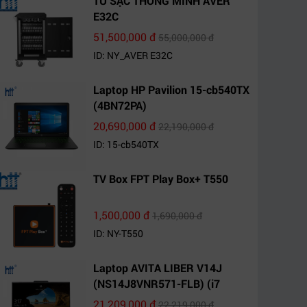
TỦ SẠC THÔNG MINH AVER
E32C
51,500,000 đ
55,000,000 đ
ID: NY_AVER E32C
Laptop HP Pavilion 15-cb540TX
(4BN72PA)
20,690,000 đ
22,190,000 đ
ID: 15-cb540TX
TV Box FPT Play Box+ T550
1,500,000 đ
1,690,000 đ
ID: NY-T550
Laptop AVITA LIBER V14J
(NS14J8VNR571-FLB) (i7
10510U/8GB RAM/1TB
21,209,000 đ
22,219,000 đ