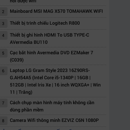
nối được wifi
Mainboard MSI MAG X570 TOMAHAWK WIFI
2
Thiết bị trình chiếu Logitech R800
3
Thiết bị ghi hình HDMI To USB TYPE-C
4
AVermedia BU110
Cạc bắt hình Avermedia DVD EZMaker 7
5
(C039)
Laptop LG Gram Style 2023 16Z90RS-
6
G.AH54A5 (Intel Core i5-1340P | 16GB |
512GB | Intel Iris Xe | 16 inch WQXGA+ | Win
11 | Trắng)
Cách chụp màn hình máy tính không cần
7
dùng phần mềm
Camera Wifi thông minh EZVIZ C6N 1080P
8