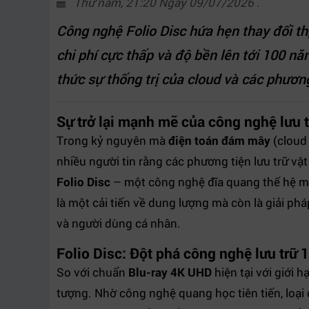
Thứ năm, 21:20 Ngày 09/07/2026 .
Công nghệ Folio Disc hứa hẹn thay đổi th
chi phí cực thấp và độ bền lên tới 100 n
thức sự thống trị của cloud và các phương
Sự trở lại mạnh mẽ của công nghệ lưu tr
Trong kỷ nguyên mà
điện toán đám mây
(cloud
nhiều người tin rằng các phương tiện lưu trữ vật 
Folio Disc
– một công nghệ đĩa quang thế hệ mớ
là một cải tiến về dung lượng mà còn là giải phá
và người dùng cá nhân.
Folio Disc: Đột phá công nghệ lưu trữ 
So với chuẩn
Blu-ray 4K UHD
hiện tại với giới 
tượng. Nhờ công nghệ quang học tiên tiến, loại 