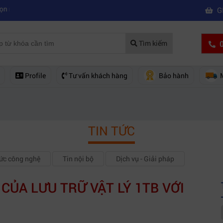
|
quay phim chuyên nghiệp
Mua máy quay phim hd giá rẻ nên mua của 
G
0
Tìm kiếm
Profile
Tư vấn khách hàng
Bảo hành
TIN TỨC
hức công nghệ
Tin nội bộ
Dịch vụ - Giải pháp
 CỦA LƯU TRỮ VẬT LÝ 1TB VỚI