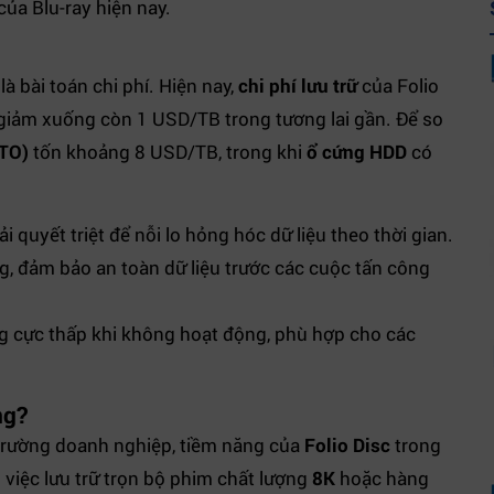
của Blu-ray hiện nay.
à bài toán chi phí. Hiện nay,
chi phí lưu trữ
của Folio
giảm xuống còn 1 USD/TB trong tương lai gần. Để so
LTO)
tốn khoảng 8 USD/TB, trong khi
ổ cứng HDD
có
i quyết triệt để nỗi lo hỏng hóc dữ liệu theo thời gian.
, đảm bảo an toàn dữ liệu trước các cuộc tấn công
g cực thấp khi không hoạt động, phù hợp cho các
ng?
 trường doanh nghiệp, tiềm năng của
Folio Disc
trong
ng việc lưu trữ trọn bộ phim chất lượng
8K
hoặc hàng