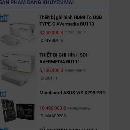
SẢN PHẨM ĐANG KHUYẾN MÃI
Thiết bị ghi hình HDMI To USB
TYPE-C AVermedia BU110
3,300,000 đ
3,700,000 đ
ID: NY-BU110
THIẾT BỊ GHI HÌNH SDI -
AVERMEDIA BU111
5,700,000 đ
6,300,000 đ
ID: BU111
Mainboard ASUS WS X299 PRO
10,499,000 đ
11,023,950 đ
ID: MAAS0208