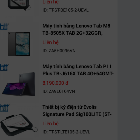
Liên hệ
ID: TT-ST-BE105-2-UEVL
Máy tính bảng Lenovo Tab M8
TB-8505X TAB 2G+32GGR,
VN_ZA5H0096VN
Liên hệ
ID: ZA5H0096VN
Máy tính bảng Lenovo Tab P11
Plus TB-J616X TAB 4G+64GMT-
VN Xanh Mòng
8,190,000 đ
Két_ZA9L0164VN
ID: ZA9L0164VN
Thiết bị ký điện tử Evolis
Signature Pad Sig100LITE (ST-
LTE105-2-UEVL)
Liên hệ
ID: TT-ST-LTE105-2-UEVL