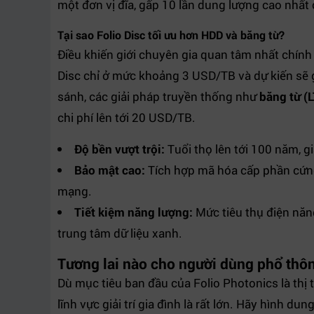
một đơn vị đĩa, gấp 10 lần dung lượng cao nhất 
Tại sao Folio Disc tối ưu hơn HDD và băng từ?
Điều khiến giới chuyên gia quan tâm nhất chính l
Disc chỉ ở mức khoảng 3 USD/TB và dự kiến sẽ 
sánh, các giải pháp truyền thống như
băng từ (
chi phí lên tới 20 USD/TB.
Độ bền vượt trội:
Tuổi thọ lên tới 100 năm, giả
Bảo mật cao:
Tích hợp mã hóa cấp phần cứng
mạng.
Tiết kiệm năng lượng:
Mức tiêu thụ điện năn
trung tâm dữ liệu xanh.
Tương lai nào cho người dùng phổ thô
Dù mục tiêu ban đầu của Folio Photonics là thị
lĩnh vực giải trí gia đình là rất lớn. Hãy hình du