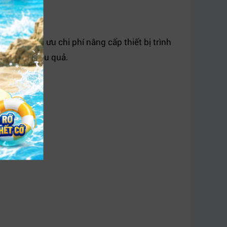
p giúp tối ưu chi phí nâng cấp thiết bị trình
n nhưng hiệu quả.