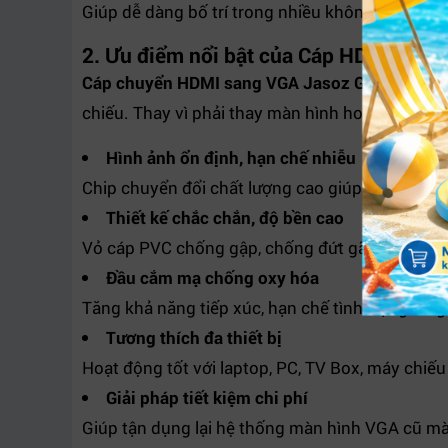
Giúp dễ dàng bố trí trong nhiều không gian như
2. Ưu điểm nổi bật của Cáp HDMI san
Cáp chuyển HDMI sang VGA Jasoz G116
không 
chiếu. Thay vì phải thay màn hình hoặc máy ch
Hình ảnh ổn định, hạn chế nhiễu
Chip chuyển đổi chất lượng cao giúp tín hiệu tr
Thiết kế chắc chắn, độ bền cao
Vỏ cáp PVC chống gập, chống đứt gãy, phù hợp 
Đầu cắm mạ chống oxy hóa
Tăng khả năng tiếp xúc, hạn chế tình trạng lỏng 
Tương thích đa thiết bị
Hoạt động tốt với laptop, PC, TV Box, máy chiếu 
Giải pháp tiết kiệm chi phí
Giúp tận dụng lại hệ thống màn hình VGA cũ mà 