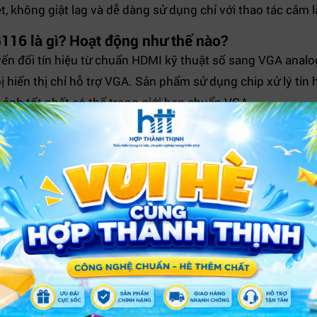
t, không giật lag và dễ dàng sử dụng chỉ với thao tác cắm l
16 là gì? Hoạt động như thế nào?
yển đổi tín hiệu từ chuẩn HDMI kỹ thuật số sang VGA analog,
ị hiển thị chỉ hỗ trợ VGA. Sản phẩm sử dụng chip xử lý tín 
h ảnh tốt nhất có thể trong giới hạn chuẩn VGA.
A đời cũ, giúp tận dụng lại thiết bị hiển thị sẵn có mà khô
ổn định, giảm nhiễu và đảm bảo hình ảnh rõ ràng hơn khi tr
o trình chiếu văn phòng, học tập và giải trí cơ bản.
 cắm là sử dụng ngay, cực kỳ thuận tiện cho người dùng p