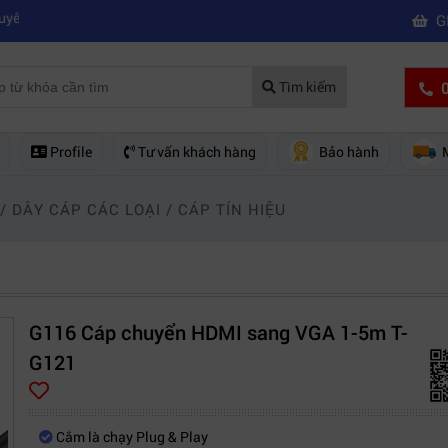
|
|
Mua máy quay phim hd giá rẻ nên mua của hãng nào?
Mách bạn 5 các
G
0
Tìm kiếm
Profile
Tư vấn khách hàng
Bảo hành
/
DÂY CÁP CÁC LOẠI
/
CÁP TÍN HIỆU
G116 Cáp chuyển HDMI sang VGA 1-5m T-
G121
Cắm là chạy Plug & Play