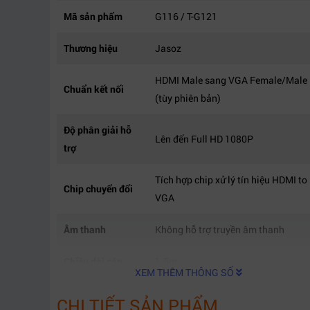
Mã sản phẩm
G116 / T-G121
Thương hiệu
Jasoz
HDMI Male sang VGA Female/Male
Chuẩn kết nối
(tùy phiên bản)
Độ phân giải hỗ
Lên đến Full HD 1080P
trợ
Tích hợp chip xử lý tín hiệu HDMI to
Chip chuyển đổi
VGA
Âm thanh
Không hỗ trợ truyền âm thanh
Chiều dài cáp
1.5m
XEM THÊM THÔNG SỐ
Chất liệu lõi
Lõi đồng truyền dẫn ổn định
CHI TIẾT SẢN PHẨM