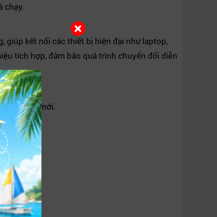
à chạy.
 giúp kết nối các thiết bị hiện đại như laptop,
hiệu tích hợp, đảm bảo quá trình chuyển đổi diễn
ng cần thay mới.
ình chiếu.
hổ thông.