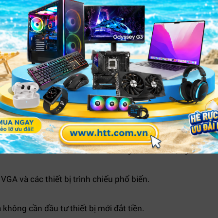
 phòng họp, lớp học hoặc bàn làm việc.
g VGA Jasoz G116
chỉ là một phụ kiện chuyển đổi đơn thuần mà còn là giải phá
iếu mới, người dùng chỉ cần một sợi cáp chuyển đổi nhỏ gọ
uyền ổn định hơn, giảm hiện tượng nhòe hoặc giật hình.
sử dụng lâu dài trong môi trường văn phòng và giáo dục.
kết nối hoặc mất tín hiệu sau thời gian dài sử dụng.
VGA và các thiết bị trình chiếu phổ biến.
không cần đầu tư thiết bị mới đắt tiền.