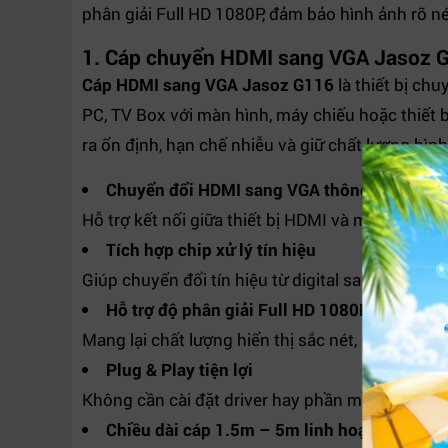
phân giải Full HD 1080P, đảm bảo hình ảnh rõ né
1. Cáp chuyển HDMI sang VGA Jasoz G1
Cáp HDMI sang VGA Jasoz G116
là thiết bị chu
PC, TV Box với màn hình, máy chiếu hoặc thiết b
ra ổn định, hạn chế nhiễu và giữ chất lượng hìn
Chuyển đổi HDMI sang VGA thông minh
Hỗ trợ kết nối giữa thiết bị HDMI và màn hình VG
Tích hợp chip xử lý tín hiệu
Giúp chuyển đổi tín hiệu từ digital sang analog 
Hỗ trợ độ phân giải Full HD 1080P
Mang lại chất lượng hiển thị sắc nét, phù hợp ch
Plug & Play tiện lợi
Không cần cài đặt driver hay phần mềm, chỉ cần
Chiều dài cáp 1.5m – 5m linh hoạt