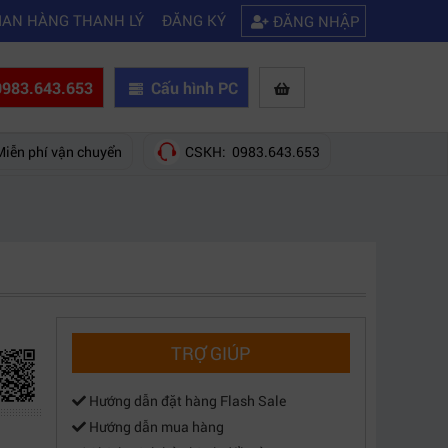
|
h khắc phục laptop không kết nối được wifi
Kinh nghiệm chọn mua máy 
IAN HÀNG THANH LÝ
ĐĂNG KÝ
ĐĂNG NHẬP
983.643.653
Cấu hình PC
Miễn phí vận chuyển
CSKH: 0983.643.653
TRỢ GIÚP
Hướng dẫn đặt hàng Flash Sale
Hướng dẫn mua hàng