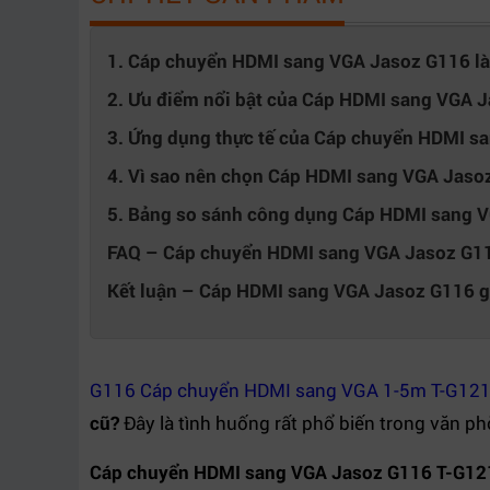
Đầu kết nối
Mạ chống oxy hóa, tăng độ bền
1. Cáp chuyển HDMI sang VGA Jasoz G116 là 
Cài đặt
Plug & Play, không cần driver
2. Ưu điểm nổi bật của Cáp HDMI sang VGA 
Vỏ cáp
PVC bền bỉ, chống gập gãy
3. Ứng dụng thực tế của Cáp chuyển HDMI s
4. Vì sao nên chọn Cáp HDMI sang VGA Jasoz
Thiết bị tương
Laptop, PC, TV Box, máy chiếu VGA,
thích
màn hình VGA
5. Bảng so sánh công dụng Cáp HDMI sang VG
FAQ – Cáp chuyển HDMI sang VGA Jasoz G1
Văn phòng, giáo dục, hội họp, trình
Ứng dụng
chiếu, học tập
Kết luận – Cáp HDMI sang VGA Jasoz G116 giả
G116 Cáp chuyển HDMI sang VGA 1-5m T-G121
cũ?
Đây là tình huống rất phổ biến trong văn ph
Cáp chuyển HDMI sang VGA Jasoz G116 T-G12