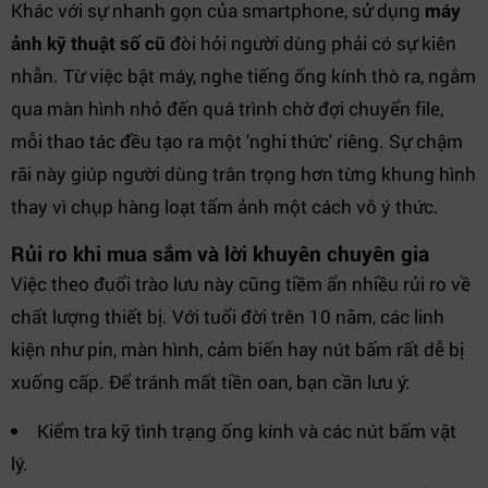
Khác với sự nhanh gọn của smartphone, sử dụng
máy
ảnh kỹ thuật số cũ
đòi hỏi người dùng phải có sự kiên
nhẫn. Từ việc bật máy, nghe tiếng ống kính thò ra, ngắm
qua màn hình nhỏ đến quá trình chờ đợi chuyển file,
mỗi thao tác đều tạo ra một 'nghi thức' riêng. Sự chậm
rãi này giúp người dùng trân trọng hơn từng khung hình
thay vì chụp hàng loạt tấm ảnh một cách vô ý thức.
Rủi ro khi mua sắm và lời khuyên chuyên gia
Việc theo đuổi trào lưu này cũng tiềm ẩn nhiều rủi ro về
chất lượng thiết bị. Với tuổi đời trên 10 năm, các linh
kiện như pin, màn hình, cảm biến hay nút bấm rất dễ bị
xuống cấp. Để tránh mất tiền oan, bạn cần lưu ý:
Kiểm tra kỹ tình trạng ống kính và các nút bấm vật
lý.