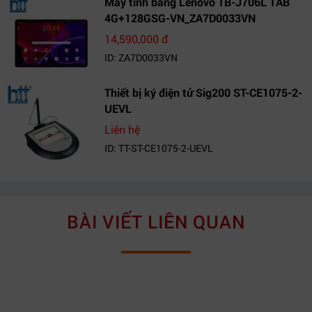
Máy tính bảng Lenovo TB-J706L TAB
4G+128GSG-VN_ZA7D0033VN
14,590,000 đ
ID: ZA7D0033VN
Thiết bị ký điện tử Sig200 ST-CE1075-2-
UEVL
Liên hệ
ID: TT-ST-CE1075-2-UEVL
BÀI VIẾT LIÊN QUAN