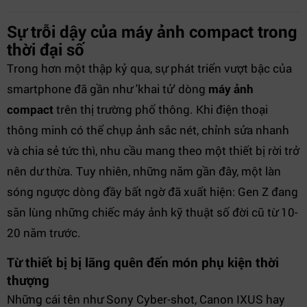
Sự trỗi dậy của máy ảnh compact trong
thời đại số
Trong hơn một thập kỷ qua, sự phát triển vượt bậc của
smartphone đã gần như 'khai tử' dòng
máy ảnh
compact
trên thị trường phổ thông. Khi điện thoại
thông minh có thể chụp ảnh sắc nét, chỉnh sửa nhanh
và chia sẻ tức thì, nhu cầu mang theo một thiết bị rời trở
nên dư thừa. Tuy nhiên, những năm gần đây, một làn
sóng ngược dòng đầy bất ngờ đã xuất hiện: Gen Z đang
săn lùng những chiếc máy ảnh kỹ thuật số đời cũ từ 10-
20 năm trước.
Từ thiết bị bị lãng quên đến món phụ kiện thời
thượng
Những cái tên như Sony Cyber-shot, Canon IXUS hay