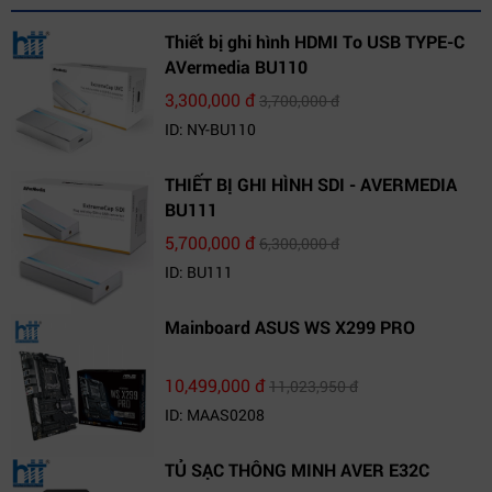
Thiết bị ghi hình HDMI To USB TYPE-C
AVermedia BU110
3,300,000 đ
3,700,000 đ
ID: NY-BU110
THIẾT BỊ GHI HÌNH SDI - AVERMEDIA
BU111
5,700,000 đ
6,300,000 đ
ID: BU111
Mainboard ASUS WS X299 PRO
10,499,000 đ
11,023,950 đ
ID: MAAS0208
TỦ SẠC THÔNG MINH AVER E32C