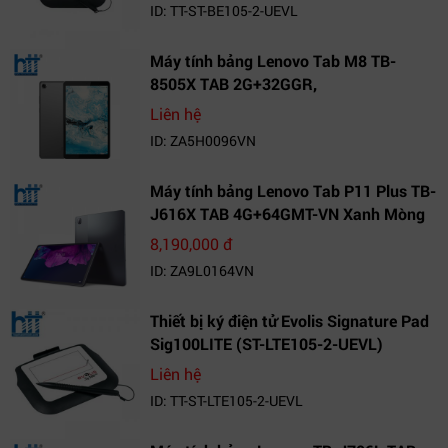
ID: TT-ST-BE105-2-UEVL
Máy tính bảng Lenovo Tab M8 TB-
8505X TAB 2G+32GGR,
VN_ZA5H0096VN
Liên hệ
ID: ZA5H0096VN
Máy tính bảng Lenovo Tab P11 Plus TB-
J616X TAB 4G+64GMT-VN Xanh Mòng
Két_ZA9L0164VN
8,190,000 đ
ID: ZA9L0164VN
Thiết bị ký điện tử Evolis Signature Pad
Sig100LITE (ST-LTE105-2-UEVL)
Liên hệ
ID: TT-ST-LTE105-2-UEVL