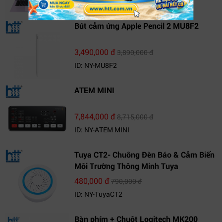
ID: NY-NS14J8VNR571
Bút cảm ứng Apple Pencil 2 MU8F2
3,490,000 đ
3,890,000 đ
ID: NY-MU8F2
ATEM MINI
7,844,000 đ
8,715,000 đ
ID: NY-ATEM MINI
Tuya CT2- Chuông Đèn Báo & Cảm Biến
Môi Trường Thông Minh Tuya
480,000 đ
790,000 đ
ID: NY-TuyaCT2
Bàn phím + Chuột Logitech MK200