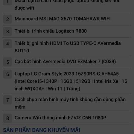
Mách bạn 5 cách khắc phục laptop không kết nối
1
được wifi
Mainboard MSI MAG X570 TOMAHAWK WIFI
2
Thiết bị trình chiếu Logitech R800
3
Thiết bị ghi hình HDMI To USB TYPE-C AVermedia
4
BU110
Cạc bắt hình Avermedia DVD EZMaker 7 (C039)
5
Laptop LG Gram Style 2023 16Z90RS-G.AH54A5
6
(Intel Core i5-1340P | 16GB | 512GB | Intel Iris Xe | 16
inch WQXGA+ | Win 11 | Trắng)
Cách chụp màn hình máy tính không cần dùng phần
7
mềm
Camera Wifi thông minh EZVIZ C6N 1080P
8
SẢN PHẨM ĐANG KHUYẾN MÃI