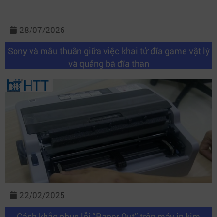
28/07/2026
Sony và mâu thuẫn giữa việc khai tử đĩa game vật lý
và quảng bá đĩa than
22/02/2025
Cách khắc phục lỗi “Paper Out” trên máy in kim