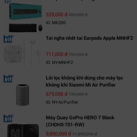
329,000 đ
450,000 đ
ID: MK200
Tai nghe nhét tai Earpods Apple MNHF2
711,000 đ
790,000 đ
ID: NY-MNHF2
Lõi lọc không khí dùng cho máy lọc
không khí Xiaomi Mi Air Purifier
679,000 đ
739,000 đ
ID: NY-AirPurifier
Máy Quay GoPro HERO 7 Black
(CHDHX-701-RW)
9,890,000 đ
11,890,000 đ