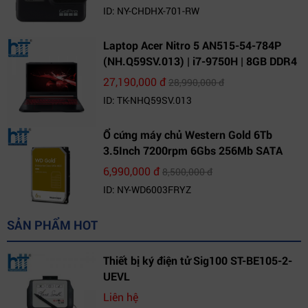
ID: NY-CHDHX-701-RW
Laptop Acer Nitro 5 AN515-54-784P
(NH.Q59SV.013) | i7-9750H | 8GB DDR4
| 1TB HDD | GeForce GTX 1650 4GB |
27,190,000 đ
28,990,000 đ
15.6 FHD IPS | Win10
ID: TK-NHQ59SV.013
Ổ cứng máy chủ Western Gold 6Tb
3.5Inch 7200rpm 6Gbs 256Mb SATA
(WD6003FRYZ)
6,990,000 đ
8,500,000 đ
ID: NY-WD6003FRYZ
SẢN PHẨM HOT
Thiết bị ký điện tử Sig100 ST-BE105-2-
UEVL
Liên hệ