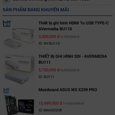
SẢN PHẨM ĐANG KHUYẾN MÃI
Thiết bị ghi hình HDMI To USB TYPE-C
AVermedia BU110
3,300,000 đ
3,700,000 đ
ID: NY-BU110
THIẾT BỊ GHI HÌNH SDI - AVERMEDIA
BU111
5,700,000 đ
6,300,000 đ
ID: BU111
Mainboard ASUS WS X299 PRO
10,499,000 đ
11,023,950 đ
ID: MAAS0208