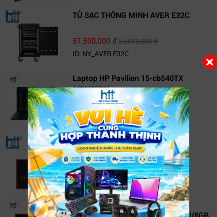
TỦ SẠC THÔNG MINH AVER E32C
51,500,000 đ
55,000,000 đ
ID: NY_AVER E32C
Laptop HP Pavilion 15-cb540TX
(4BN72PA)
20,690,000 đ
22,190,000 đ
ID: 15-cb540TX
TV Box FPT Play Box+ T550
1,500,000 đ
1,690,000 đ
ID: NY-T550
Laptop AVITA LIBER V14J
(NS14J8VNR571-FLB) (i7 10510U/8GB