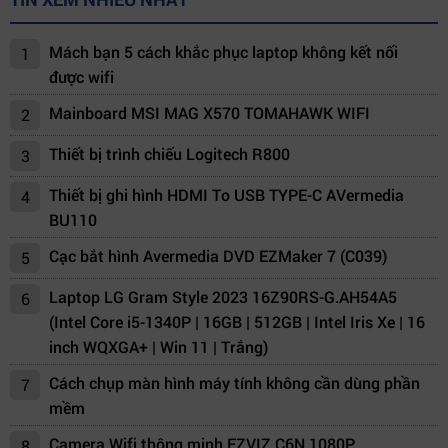
Mách bạn 5 cách khắc phục laptop không kết nối
1
được wifi
Mainboard MSI MAG X570 TOMAHAWK WIFI
2
Thiết bị trình chiếu Logitech R800
3
Thiết bị ghi hình HDMI To USB TYPE-C AVermedia
4
BU110
Cạc bắt hình Avermedia DVD EZMaker 7 (C039)
5
Laptop LG Gram Style 2023 16Z90RS-G.AH54A5
6
(Intel Core i5-1340P | 16GB | 512GB | Intel Iris Xe | 16
inch WQXGA+ | Win 11 | Trắng)
Cách chụp màn hình máy tính không cần dùng phần
7
mềm
Camera Wifi thông minh EZVIZ C6N 1080P
8