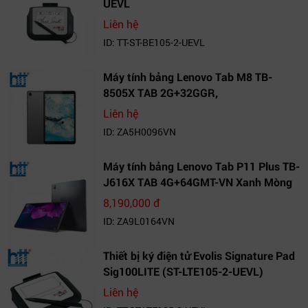
UEVL
Liên hệ
ID: TT-ST-BE105-2-UEVL
Máy tính bảng Lenovo Tab M8 TB-
8505X TAB 2G+32GGR,
VN_ZA5H0096VN
Liên hệ
ID: ZA5H0096VN
Máy tính bảng Lenovo Tab P11 Plus TB-
J616X TAB 4G+64GMT-VN Xanh Mòng
Két_ZA9L0164VN
8,190,000 đ
ID: ZA9L0164VN
Thiết bị ký điện tử Evolis Signature Pad
Sig100LITE (ST-LTE105-2-UEVL)
Liên hệ