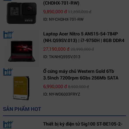
(CHDHX-701-RW)
9,890,000 đ
11,890,000 đ
ID: NY-CHDHX-701-RW
Laptop Acer Nitro 5 AN515-54-784P
(NH.Q59SV.013) | i7-9750H | 8GB DDR4
| 1TB HDD | GeForce GTX 1650 4GB |
27,190,000 đ
28,990,000 đ
15.6 FHD IPS | Win10
ID: TK-NHQ59SV.013
Ổ cứng máy chủ Western Gold 6Tb
3.5Inch 7200rpm 6Gbs 256Mb SATA
(WD6003FRYZ)
6,990,000 đ
8,500,000 đ
ID: NY-WD6003FRYZ
SẢN PHẨM HOT
Thiết bị ký điện tử Sig100 ST-BE105-2-