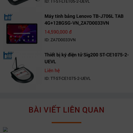
ID: TT-ST-LTE105-2-UEVL
Máy tính bảng Lenovo TB-J706L TAB
4G+128GSG-VN_ZA7D0033VN
14,590,000 đ
ID: ZA7D0033VN
Thiết bị ký điện tử Sig200 ST-CE1075-2-
UEVL
Liên hệ
ID: TT-ST-CE1075-2-UEVL
BÀI VIẾT LIÊN QUAN