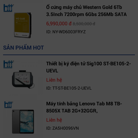
Ổ cứng máy chủ Western Gold 6Tb
3.5Inch 7200rpm 6Gbs 256Mb SATA
(WD6003FRYZ)
6,990,000 đ
8,500,000 đ
ID: NY-WD6003FRYZ
SẢN PHẨM HOT
Thiết bị ký điện tử Sig100 ST-BE105-2-
UEVL
Liên hệ
ID: TT-ST-BE105-2-UEVL
Máy tính bảng Lenovo Tab M8 TB-
8505X TAB 2G+32GGR,
VN_ZA5H0096VN
Liên hệ
ID: ZA5H0096VN