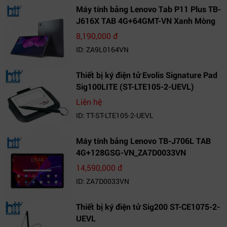
Máy tính bảng Lenovo Tab P11 Plus TB-
J616X TAB 4G+64GMT-VN Xanh Mòng
Két_ZA9L0164VN
8,190,000 đ
ID: ZA9L0164VN
Thiết bị ký điện tử Evolis Signature Pad
Sig100LITE (ST-LTE105-2-UEVL)
Liên hệ
ID: TT-ST-LTE105-2-UEVL
Máy tính bảng Lenovo TB-J706L TAB
4G+128GSG-VN_ZA7D0033VN
14,590,000 đ
ID: ZA7D0033VN
Thiết bị ký điện tử Sig200 ST-CE1075-2-
UEVL