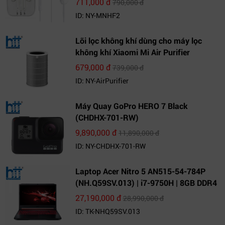
711,000 đ
790,000 đ
ID: NY-MNHF2
Lõi lọc không khí dùng cho máy lọc
không khí Xiaomi Mi Air Purifier
679,000 đ
739,000 đ
ID: NY-AirPurifier
Máy Quay GoPro HERO 7 Black
(CHDHX-701-RW)
9,890,000 đ
11,890,000 đ
ID: NY-CHDHX-701-RW
Laptop Acer Nitro 5 AN515-54-784P
(NH.Q59SV.013) | i7-9750H | 8GB DDR4
| 1TB HDD | GeForce GTX 1650 4GB |
27,190,000 đ
28,990,000 đ
15.6 FHD IPS | Win10
ID: TK-NHQ59SV.013