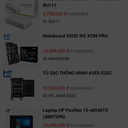
BU111
5,700,000 đ
6,300,000 đ
ID: BU111
Mainboard ASUS WS X299 PRO
10,499,000 đ
11,023,950 đ
ID: MAAS0208
TỦ SẠC THÔNG MINH AVER E32C
51,500,000 đ
55,000,000 đ
ID: NY_AVER E32C
Laptop HP Pavilion 15-cb540TX
(4BN72PA)
20,690,000 đ
22,190,000 đ