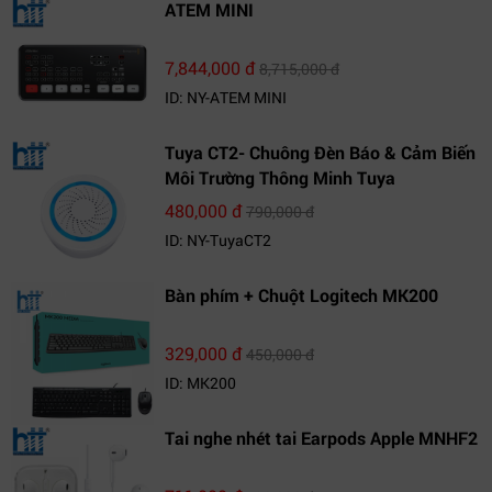
ATEM MINI
7,844,000 đ
8,715,000 đ
ID: NY-ATEM MINI
Tuya CT2- Chuông Đèn Báo & Cảm Biến
Môi Trường Thông Minh Tuya
480,000 đ
790,000 đ
ID: NY-TuyaCT2
Bàn phím + Chuột Logitech MK200
329,000 đ
450,000 đ
ID: MK200
Tai nghe nhét tai Earpods Apple MNHF2