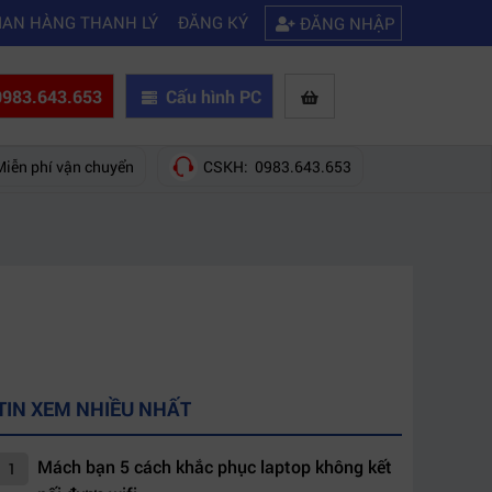
|
 hãng nào?
Mách bạn 5 cách khắc phục laptop không kết nối được wifi
IAN HÀNG THANH LÝ
ĐĂNG KÝ
ĐĂNG NHẬP
983.643.653
Cấu hình PC
Miễn phí vận chuyển
CSKH: 0983.643.653
TIN XEM NHIỀU NHẤT
Mách bạn 5 cách khắc phục laptop không kết
1