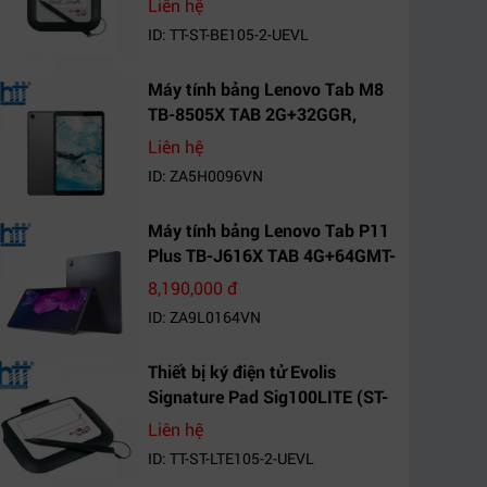
Liên hệ
ID: TT-ST-BE105-2-UEVL
Máy tính bảng Lenovo Tab M8
TB-8505X TAB 2G+32GGR,
VN_ZA5H0096VN
Liên hệ
ID: ZA5H0096VN
Máy tính bảng Lenovo Tab P11
Plus TB-J616X TAB 4G+64GMT-
VN Xanh Mòng
8,190,000 đ
Két_ZA9L0164VN
ID: ZA9L0164VN
Thiết bị ký điện tử Evolis
Signature Pad Sig100LITE (ST-
LTE105-2-UEVL)
Liên hệ
ID: TT-ST-LTE105-2-UEVL