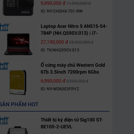
9,890,000 đ
11,890,000 đ
ID: NY-CHDHX-701-RW
Laptop Acer Nitro 5 AN515-54-
784P (NH.Q59SV.013) | i7-
9750H | 8GB DDR4 | 1TB HDD |
27,190,000 đ
28,990,000 đ
GeForce GTX 1650 4GB | 15.6
ID: TK-NHQ59SV.013
FHD IPS | Win10
Ổ cứng máy chủ Western Gold
6Tb 3.5Inch 7200rpm 6Gbs
256Mb SATA (WD6003FRYZ)
6,990,000 đ
8,500,000 đ
ID: NY-WD6003FRYZ
SẢN PHẨM HOT
Thiết bị ký điện tử Sig100 ST-
BE105-2-UEVL