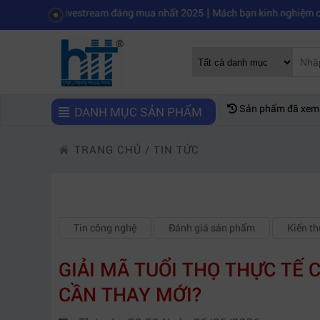
|
to livestream đáng mua nhất 2025
Mách bạn kinh nghiệm chọn mua máy
Sản phẩm đã xem
DANH MỤC SẢN PHẨM
TRANG CHỦ
/
TIN TỨC
Tin công nghệ
Đánh giá sản phẩm
Kiến t
GIẢI MÃ TUỔI THỌ THỰC TẾ 
CẦN THAY MỚI?