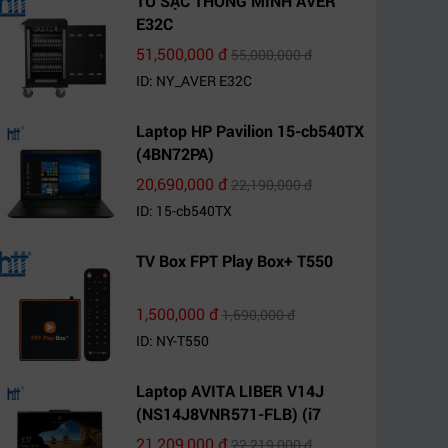
TỦ SẠC THÔNG MINH AVER
E32C
51,500,000 đ
55,000,000 đ
ID: NY_AVER E32C
Laptop HP Pavilion 15-cb540TX
(4BN72PA)
20,690,000 đ
22,190,000 đ
ID: 15-cb540TX
TV Box FPT Play Box+ T550
1,500,000 đ
1,690,000 đ
ID: NY-T550
Laptop AVITA LIBER V14J
(NS14J8VNR571-FLB) (i7
10510U/8GB RAM/1TB
21,209,000 đ
22,219,000 đ