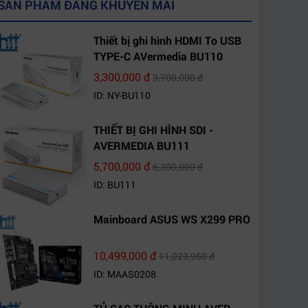
SẢN PHẨM ĐANG KHUYẾN MÃI
Thiết bị ghi hình HDMI To USB
TYPE-C AVermedia BU110
3,300,000 đ
3,700,000 đ
ID: NY-BU110
THIẾT BỊ GHI HÌNH SDI -
AVERMEDIA BU111
5,700,000 đ
6,300,000 đ
ID: BU111
Mainboard ASUS WS X299 PRO
10,499,000 đ
11,023,950 đ
ID: MAAS0208