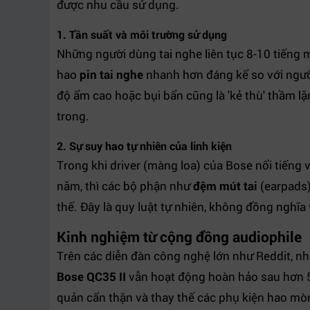
được nhu cầu sử dụng.
1. Tần suất và môi trường sử dụng
Những người dùng tai nghe liên tục 8-10 tiếng 
hao
pin tai nghe
nhanh hơn đáng kể so với ngườ
độ ẩm cao hoặc bụi bẩn cũng là 'kẻ thù' thầm lặ
trong.
2. Sự suy hao tự nhiên của linh kiện
Trong khi driver (màng loa) của Bose nổi tiếng 
năm, thì các bộ phận như
đệm mút tai
(earpads)
thế. Đây là quy luật tự nhiên, không đồng nghĩa
Kinh nghiệm từ cộng đồng audiophile
Trên các diễn đàn công nghệ lớn như Reddit, n
Bose QC35 II
vẫn hoạt động hoàn hảo sau hơn 5
quản cẩn thận và thay thế các phụ kiện hao mò