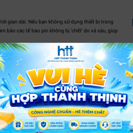
thời gian dài. Nếu bạn không sử dụng thiết bị trong
 bảo các tế bào pin không bị 'chết' do xả sâu, giúp
 bị giải trí mà là một khoản đầu tư dài hạn. Bằng cách
h, bạn hoàn toàn có thể kéo dài tuổi thọ của sản