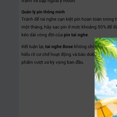
tránh va đập ngoài ý muốn.
Quản lý pin thông minh
Tránh để tai nghe cạn kiệt pin hoàn toàn trong 
một tháng, hãy sạc pin ở mức khoảng 50% để đảm
kéo dài vòng đời của
pin tai nghe
.
Kết luận lại,
tai nghe Bose
không chỉ là một thiết
hiểu rõ cơ chế hoạt động và bảo dưỡng đúng các
phẩm vượt xa kỳ vọng ban đầu.