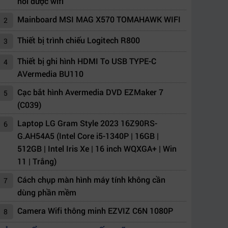
nối được wifi
Mainboard MSI MAG X570 TOMAHAWK WIFI
2
Thiết bị trình chiếu Logitech R800
3
Thiết bị ghi hình HDMI To USB TYPE-C
4
AVermedia BU110
Cạc bắt hình Avermedia DVD EZMaker 7
5
(C039)
Laptop LG Gram Style 2023 16Z90RS-
6
G.AH54A5 (Intel Core i5-1340P | 16GB |
512GB | Intel Iris Xe | 16 inch WQXGA+ | Win
11 | Trắng)
Cách chụp màn hình máy tính không cần
7
dùng phần mềm
Camera Wifi thông minh EZVIZ C6N 1080P
8