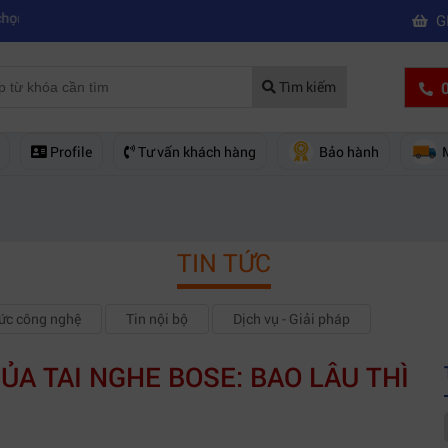
|
 quay phim chuyên nghiệp
Mua máy quay phim hd giá rẻ nên mua của
G
0
Tìm kiếm
Profile
Tư vấn khách hàng
Bảo hành
TIN TỨC
hức công nghệ
Tin nội bộ
Dịch vụ - Giải pháp
CỦA TAI NGHE BOSE: BAO LÂU THÌ