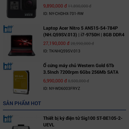
9,890,000 đ
11,890,000 đ
ID: NY-CHDHX-701-RW
Laptop Acer Nitro 5 AN515-54-784P
(NH.Q59SV.013) | i7-9750H | 8GB DDR4
| 1TB HDD | GeForce GTX 1650 4GB |
27,190,000 đ
28,990,000 đ
15.6 FHD IPS | Win10
ID: TK-NHQ59SV.013
Ổ cứng máy chủ Western Gold 6Tb
3.5Inch 7200rpm 6Gbs 256Mb SATA
(WD6003FRYZ)
6,990,000 đ
8,500,000 đ
ID: NY-WD6003FRYZ
SẢN PHẨM HOT
Thiết bị ký điện tử Sig100 ST-BE105-2-
UEVL