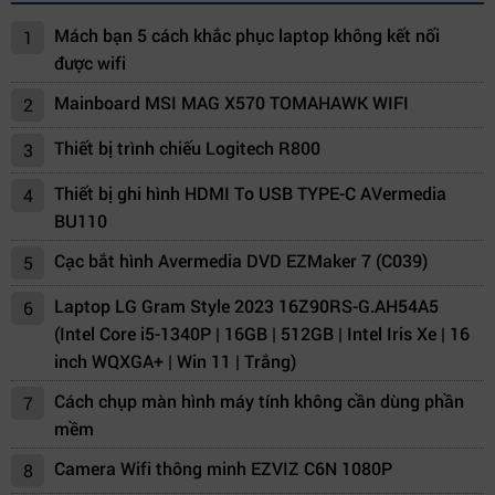
Mách bạn 5 cách khắc phục laptop không kết nối
1
được wifi
Mainboard MSI MAG X570 TOMAHAWK WIFI
2
Thiết bị trình chiếu Logitech R800
3
Thiết bị ghi hình HDMI To USB TYPE-C AVermedia
4
BU110
Cạc bắt hình Avermedia DVD EZMaker 7 (C039)
5
Laptop LG Gram Style 2023 16Z90RS-G.AH54A5
6
(Intel Core i5-1340P | 16GB | 512GB | Intel Iris Xe | 16
inch WQXGA+ | Win 11 | Trắng)
Cách chụp màn hình máy tính không cần dùng phần
7
mềm
Camera Wifi thông minh EZVIZ C6N 1080P
8