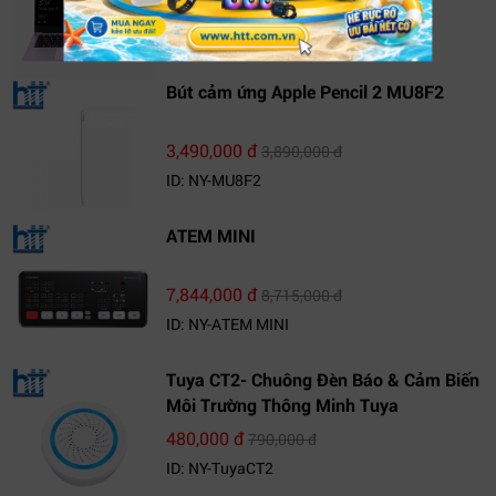
21,209,000 đ
22,219,000 đ
ID: NY-NS14J8VNR571
Bút cảm ứng Apple Pencil 2 MU8F2
3,490,000 đ
3,890,000 đ
ID: NY-MU8F2
ATEM MINI
7,844,000 đ
8,715,000 đ
ID: NY-ATEM MINI
Tuya CT2- Chuông Đèn Báo & Cảm Biến
Môi Trường Thông Minh Tuya
480,000 đ
790,000 đ
ID: NY-TuyaCT2