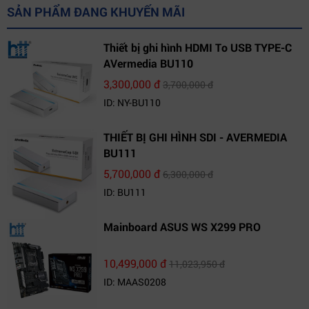
SẢN PHẨM ĐANG KHUYẾN MÃI
Thiết bị ghi hình HDMI To USB TYPE-C
AVermedia BU110
3,300,000 đ
3,700,000 đ
ID: NY-BU110
THIẾT BỊ GHI HÌNH SDI - AVERMEDIA
BU111
5,700,000 đ
6,300,000 đ
ID: BU111
Mainboard ASUS WS X299 PRO
10,499,000 đ
11,023,950 đ
ID: MAAS0208