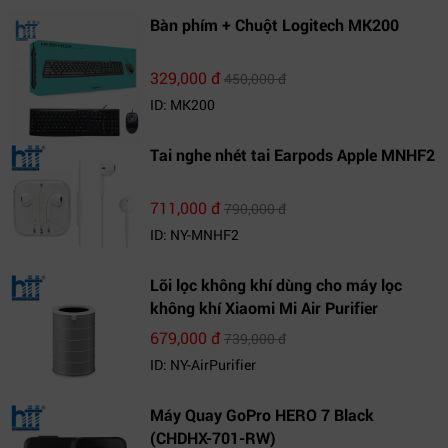
Bàn phím + Chuột Logitech MK200
329,000 đ
450,000 đ
ID: MK200
Tai nghe nhét tai Earpods Apple MNHF2
711,000 đ
790,000 đ
ID: NY-MNHF2
Lõi lọc không khí dùng cho máy lọc
không khí Xiaomi Mi Air Purifier
679,000 đ
739,000 đ
ID: NY-AirPurifier
Máy Quay GoPro HERO 7 Black
(CHDHX-701-RW)