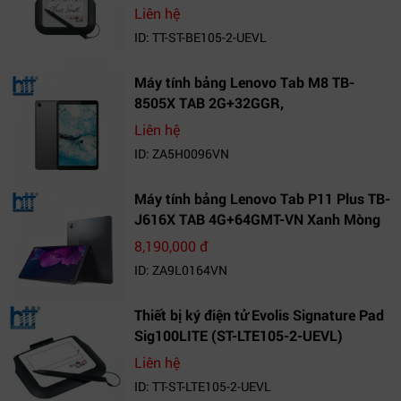
Liên hệ
ID: TT-ST-BE105-2-UEVL
Máy tính bảng Lenovo Tab M8 TB-
8505X TAB 2G+32GGR,
VN_ZA5H0096VN
Liên hệ
ID: ZA5H0096VN
Máy tính bảng Lenovo Tab P11 Plus TB-
J616X TAB 4G+64GMT-VN Xanh Mòng
Két_ZA9L0164VN
8,190,000 đ
ID: ZA9L0164VN
Thiết bị ký điện tử Evolis Signature Pad
Sig100LITE (ST-LTE105-2-UEVL)
Liên hệ
ID: TT-ST-LTE105-2-UEVL