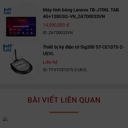
Máy tính bảng Lenovo TB-J706L TAB
4G+128GSG-VN_ZA7D0033VN
14,590,000 đ
ID: ZA7D0033VN
Thiết bị ký điện tử Sig200 ST-CE1075-2-
UEVL
Liên hệ
ID: TT-ST-CE1075-2-UEVL
BÀI VIẾT LIÊN QUAN