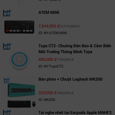
ATEM MINI
7,844,000 đ
8,715,000 đ
ID: NY-ATEM MINI
Tuya CT2- Chuông Đèn Báo & Cảm Biến
Môi Trường Thông Minh Tuya
480,000 đ
790,000 đ
ID: NY-TuyaCT2
Bàn phím + Chuột Logitech MK200
329,000 đ
450,000 đ
ID: MK200
Tai nghe nhét tai Earpods Apple MNHF2