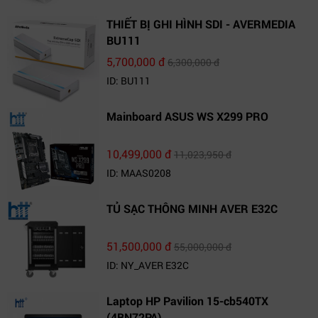
THIẾT BỊ GHI HÌNH SDI - AVERMEDIA
BU111
5,700,000 đ
6,300,000 đ
ID: BU111
Mainboard ASUS WS X299 PRO
10,499,000 đ
11,023,950 đ
ID: MAAS0208
TỦ SẠC THÔNG MINH AVER E32C
51,500,000 đ
55,000,000 đ
ID: NY_AVER E32C
Laptop HP Pavilion 15-cb540TX
(4BN72PA)