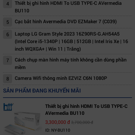
Thiết bị ghi hình HDMI To USB TYPE-C AVermedia
4
BU110
Cạc bắt hình Avermedia DVD EZMaker 7 (C039)
5
Laptop LG Gram Style 2023 16Z90RS-G.AH54A5
6
(Intel Core i5-1340P | 16GB | 512GB | Intel Iris Xe | 16
inch WQXGA+ | Win 11 | Trắng)
Cách chụp màn hình máy tính không cần dùng phần
7
mềm
Camera Wifi thông minh EZVIZ C6N 1080P
8
SẢN PHẨM ĐANG KHUYẾN MÃI
Thiết bị ghi hình HDMI To USB TYPE-C
AVermedia BU110
3,300,000 đ
3,700,000 đ
ID: NY-BU110