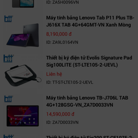
ID: ZA5H0096VN
Máy tính bảng Lenovo Tab P11 Plus TB-
J616X TAB 4G+64GMT-VN Xanh Mòng
Két_ZA9L0164VN
8,190,000 đ
ID: ZA9L0164VN
Thiết bị ký điện tử Evolis Signature Pad
Sig100LITE (ST-LTE105-2-UEVL)
Liên hệ
ID: TT-ST-LTE105-2-UEVL
Máy tính bảng Lenovo TB-J706L TAB
4G+128GSG-VN_ZA7D0033VN
14,590,000 đ
ID: ZA7D0033VN
Thiết bị ký điện tử Sig200 ST-CE1075-2-