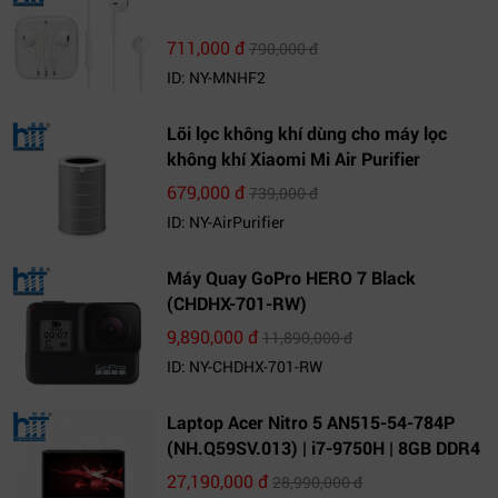
711,000 đ
790,000 đ
ID: NY-MNHF2
Lõi lọc không khí dùng cho máy lọc
không khí Xiaomi Mi Air Purifier
679,000 đ
739,000 đ
ID: NY-AirPurifier
Máy Quay GoPro HERO 7 Black
(CHDHX-701-RW)
9,890,000 đ
11,890,000 đ
ID: NY-CHDHX-701-RW
Laptop Acer Nitro 5 AN515-54-784P
(NH.Q59SV.013) | i7-9750H | 8GB DDR4
| 1TB HDD | GeForce GTX 1650 4GB |
27,190,000 đ
28,990,000 đ