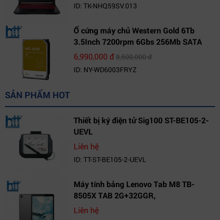
15.6 FHD IPS | Win10
ID: TK-NHQ59SV.013
Ổ cứng máy chủ Western Gold 6Tb
3.5Inch 7200rpm 6Gbs 256Mb SATA
(WD6003FRYZ)
6,990,000 đ
8,500,000 đ
ID: NY-WD6003FRYZ
SẢN PHẨM HOT
Thiết bị ký điện tử Sig100 ST-BE105-2-
UEVL
Liên hệ
ID: TT-ST-BE105-2-UEVL
Máy tính bảng Lenovo Tab M8 TB-
8505X TAB 2G+32GGR,
VN_ZA5H0096VN
Liên hệ