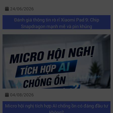
24/06/2026
Đánh giá thông tin rò rỉ Xiaomi Pad 9: Chip
Snapdragon mạnh mẽ và pin khủng
04/08/2026
Micro hội nghị tích hợp AI chống ồn có đáng đầu tư
không?