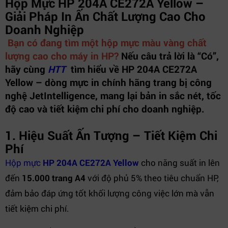
Hộp Mực HP 204A CE272A Yellow –
Giải Pháp In Ấn Chất Lượng Cao Cho
Doanh Nghiệp
Bạn có đang tìm một hộp mực màu vàng chất
lượng cao cho máy in HP?
Nếu câu trả lời là “Có”,
hãy cùng
HTT
tìm hiểu về
HP 204A CE272A
Yellow
– dòng mực in chính hãng trang bị công
nghệ
JetIntelligence
, mang lại bản in sắc nét, tốc
độ cao và tiết kiệm chi phí cho doanh nghiệp.
1. Hiệu Suất Ấn Tượng – Tiết Kiệm Chi
Phí
Hộp mực
HP 204A CE272A Yellow
cho năng suất in lên
đến
15.000 trang A4
với độ phủ 5% theo tiêu chuẩn HP,
đảm bảo đáp ứng tốt khối lượng công việc lớn mà vẫn
tiết kiệm chi phí.