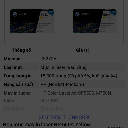
Thông số
Giá trị
Mã mực
CE272A
Loại mực
Mực in laser màu vàng
Dung lượng in
15.000 trang (độ phủ 5%, khổ giấy A4)
Hãng sản xuất
HP (Hewlett-Packard)
Máy in tương
HP Color LaserJet CP5525, M750N,
thích
M570DN
Bảo hành
Chính hãng
XEM THÊM THÔNG SỐ
Hộp mực máy in laser HP 650A Yellow