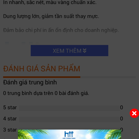
In nhanh, sắc nét, màu vàng chuẩn xác.
Dung lượng lớn, giảm tần suất thay mực.
Đảm bảo chi phí in ấn ổn định cho doanh nghiệp.
XEM THÊM
ĐÁNH GIÁ SẢN PHẨM
Đánh giá trung bình
0 trung bình dựa trên 0 bài đánh giá.
5 star
0
4 star
0
3 star
0