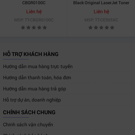
CBGR0100C
Black Original LaserJet Toner
Cartridge - CE505XC
Liên hệ
Liên hệ
MSP: TT-CBGR0100C
MSP: TT-CE505XC
HỖ TRỢ KHÁCH HÀNG
Hướng dẫn mua hàng trực tuyến
Hướng dẫn thanh toán, hóa đơn
Hướng dẫn mua hàng trả góp
Hỗ trợ dự án, doanh nghiệp
CHÍNH SÁCH CHUNG
Chính sách vận chuyển