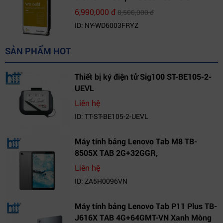
(WD6003FRYZ)
6,990,000 đ
8,500,000 đ
ID: NY-WD6003FRYZ
SẢN PHẨM HOT
Thiết bị ký điện tử Sig100 ST-BE105-2-
UEVL
Liên hệ
ID: TT-ST-BE105-2-UEVL
Máy tính bảng Lenovo Tab M8 TB-
8505X TAB 2G+32GGR,
VN_ZA5H0096VN
Liên hệ
ID: ZA5H0096VN
Máy tính bảng Lenovo Tab P11 Plus TB-
J616X TAB 4G+64GMT-VN Xanh Mòng