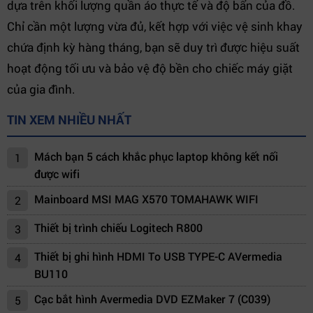
dựa trên khối lượng quần áo thực tế và độ bẩn của đồ.
Chỉ cần một lượng vừa đủ, kết hợp với việc vệ sinh khay
chứa định kỳ hàng tháng, bạn sẽ duy trì được hiệu suất
hoạt động tối ưu và bảo vệ độ bền cho chiếc máy giặt
của gia đình.
TIN XEM NHIỀU NHẤT
Mách bạn 5 cách khắc phục laptop không kết nối
1
được wifi
Mainboard MSI MAG X570 TOMAHAWK WIFI
2
Thiết bị trình chiếu Logitech R800
3
Thiết bị ghi hình HDMI To USB TYPE-C AVermedia
4
BU110
Cạc bắt hình Avermedia DVD EZMaker 7 (C039)
5