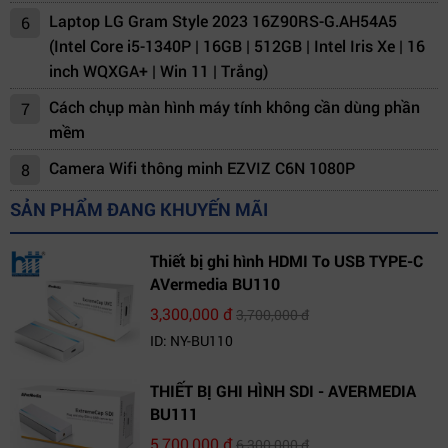
Laptop LG Gram Style 2023 16Z90RS-G.AH54A5
6
(Intel Core i5-1340P | 16GB | 512GB | Intel Iris Xe | 16
inch WQXGA+ | Win 11 | Trắng)
Cách chụp màn hình máy tính không cần dùng phần
7
mềm
Camera Wifi thông minh EZVIZ C6N 1080P
8
SẢN PHẨM ĐANG KHUYẾN MÃI
Thiết bị ghi hình HDMI To USB TYPE-C
AVermedia BU110
3,300,000 đ
3,700,000 đ
ID: NY-BU110
THIẾT BỊ GHI HÌNH SDI - AVERMEDIA
BU111
5,700,000 đ
6,300,000 đ