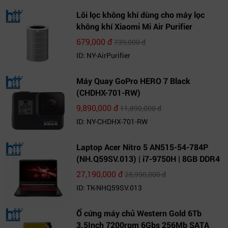
Lõi lọc không khí dùng cho máy lọc
không khí Xiaomi Mi Air Purifier
679,000 đ
739,000 đ
ID: NY-AirPurifier
Máy Quay GoPro HERO 7 Black
(CHDHX-701-RW)
9,890,000 đ
11,890,000 đ
ID: NY-CHDHX-701-RW
Laptop Acer Nitro 5 AN515-54-784P
(NH.Q59SV.013) | i7-9750H | 8GB DDR4
| 1TB HDD | GeForce GTX 1650 4GB |
27,190,000 đ
28,990,000 đ
15.6 FHD IPS | Win10
ID: TK-NHQ59SV.013
Ổ cứng máy chủ Western Gold 6Tb
3.5Inch 7200rpm 6Gbs 256Mb SATA