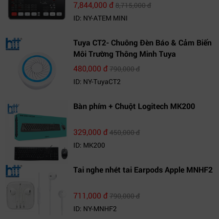
7,844,000 đ
8,715,000 đ
ID: NY-ATEM MINI
Tuya CT2- Chuông Đèn Báo & Cảm Biến
Môi Trường Thông Minh Tuya
480,000 đ
790,000 đ
ID: NY-TuyaCT2
Bàn phím + Chuột Logitech MK200
329,000 đ
450,000 đ
ID: MK200
Tai nghe nhét tai Earpods Apple MNHF2
711,000 đ
790,000 đ
ID: NY-MNHF2