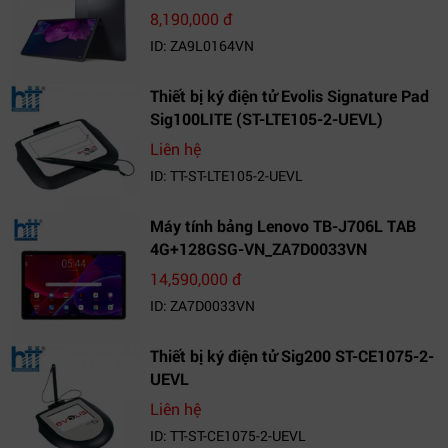
Két_ZA9L0164VN
8,190,000 đ
ID: ZA9L0164VN
Thiết bị ký điện tử Evolis Signature Pad
Sig100LITE (ST-LTE105-2-UEVL)
Liên hệ
ID: TT-ST-LTE105-2-UEVL
Máy tính bảng Lenovo TB-J706L TAB
4G+128GSG-VN_ZA7D0033VN
14,590,000 đ
ID: ZA7D0033VN
Thiết bị ký điện tử Sig200 ST-CE1075-2-
UEVL
Liên hệ
ID: TT-ST-CE1075-2-UEVL