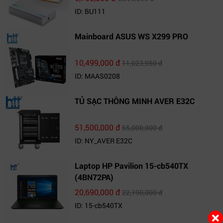
ID: BU111
Mainboard ASUS WS X299 PRO
10,499,000 đ
11,023,950 đ
ID: MAAS0208
TỦ SẠC THÔNG MINH AVER E32C
51,500,000 đ
55,000,000 đ
ID: NY_AVER E32C
Laptop HP Pavilion 15-cb540TX
(4BN72PA)
20,690,000 đ
22,190,000 đ
ID: 15-cb540TX