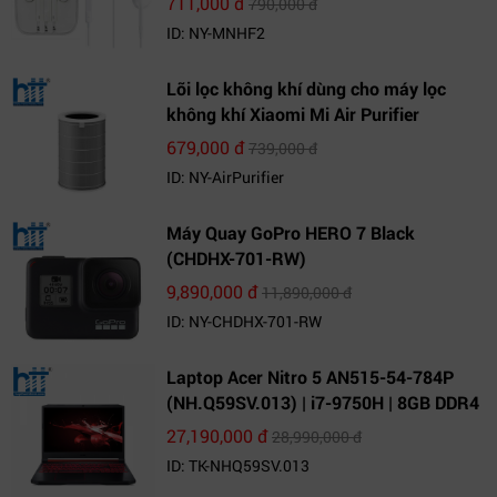
711,000 đ
790,000 đ
ID: NY-MNHF2
Lõi lọc không khí dùng cho máy lọc
không khí Xiaomi Mi Air Purifier
679,000 đ
739,000 đ
ID: NY-AirPurifier
Máy Quay GoPro HERO 7 Black
(CHDHX-701-RW)
9,890,000 đ
11,890,000 đ
ID: NY-CHDHX-701-RW
Laptop Acer Nitro 5 AN515-54-784P
(NH.Q59SV.013) | i7-9750H | 8GB DDR4
| 1TB HDD | GeForce GTX 1650 4GB |
27,190,000 đ
28,990,000 đ
15.6 FHD IPS | Win10
ID: TK-NHQ59SV.013