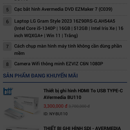
Cạc bắt hình Avermedia DVD EZMaker 7 (C039)
5
Laptop LG Gram Style 2023 16Z90RS-G.AH54A5
6
(Intel Core i5-1340P | 16GB | 512GB | Intel Iris Xe | 16
inch WQXGA+ | Win 11 | Trắng)
Cách chụp màn hình máy tính không cần dùng phần
7
mềm
Camera Wifi thông minh EZVIZ C6N 1080P
8
SẢN PHẨM ĐANG KHUYẾN MÃI
Thiết bị ghi hình HDMI To USB TYPE-C
AVermedia BU110
3,300,000 đ
3,700,000 đ
ID: NY-BU110
THIẾT BỊ GHI HÌNH SDI - AVERMEDIA