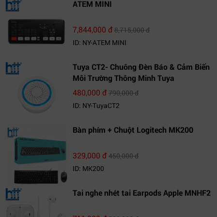
ATEM MINI
7,844,000 đ
8,715,000 đ
ID: NY-ATEM MINI
Tuya CT2- Chuông Đèn Báo & Cảm Biến
Môi Trường Thông Minh Tuya
480,000 đ
790,000 đ
ID: NY-TuyaCT2
Bàn phím + Chuột Logitech MK200
329,000 đ
450,000 đ
ID: MK200
Tai nghe nhét tai Earpods Apple MNHF2