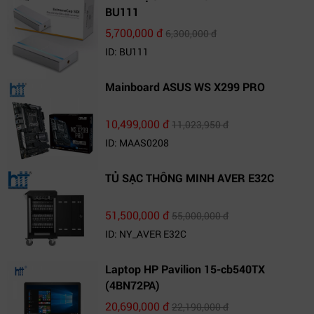
BU111
5,700,000 đ
6,300,000 đ
ID: BU111
Mainboard ASUS WS X299 PRO
10,499,000 đ
11,023,950 đ
ID: MAAS0208
TỦ SẠC THÔNG MINH AVER E32C
51,500,000 đ
55,000,000 đ
ID: NY_AVER E32C
Laptop HP Pavilion 15-cb540TX
(4BN72PA)
20,690,000 đ
22,190,000 đ