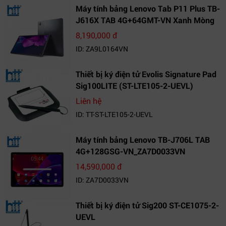
Máy tính bảng Lenovo Tab P11 Plus TB-
J616X TAB 4G+64GMT-VN Xanh Mòng
Két_ZA9L0164VN
8,190,000 đ
ID: ZA9L0164VN
Thiết bị ký điện tử Evolis Signature Pad
Sig100LITE (ST-LTE105-2-UEVL)
Liên hệ
ID: TT-ST-LTE105-2-UEVL
Máy tính bảng Lenovo TB-J706L TAB
4G+128GSG-VN_ZA7D0033VN
14,590,000 đ
ID: ZA7D0033VN
Thiết bị ký điện tử Sig200 ST-CE1075-2-
UEVL