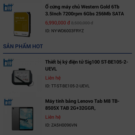
Ổ cứng máy chủ Western Gold 6Tb
3.5Inch 7200rpm 6Gbs 256Mb SATA
(WD6003FRYZ)
6,990,000 đ
8,500,000 đ
ID: NY-WD6003FRYZ
SẢN PHẨM HOT
Thiết bị ký điện tử Sig100 ST-BE105-2-
UEVL
Liên hệ
ID: TT-ST-BE105-2-UEVL
Máy tính bảng Lenovo Tab M8 TB-
8505X TAB 2G+32GGR,
VN_ZA5H0096VN
Liên hệ
ID: ZA5H0096VN