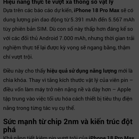
Hiệu năng thực tế vượt xa thông số vật lý
Dựa trên các báo cáo dự kiến,
iPhone 18 Pro Max
sẽ có
dung lượng pin dao động từ 5.391 mAh đến 5.567 mAh
tùy phiên bản SIM. Dù con số này thấp hơn đáng kể so
với các đối thủ Android 7.000 mAh, nhưng thời gian trải
nghiệm thực tế lại được kỳ vọng sẽ ngang bằng, thậm
chí vượt trội.
Điều này cho thấy
hiệu quả sử dụng năng lượng
mới là
chìa khóa. Thay vì tăng kích thước vật lý của viên pin –
điều vốn làm máy trở nên nặng nề và dày hơn – Apple
tập trung vào việc tối ưu hóa cách thiết bị tiêu thụ điện
năng trong từng tác vụ cụ thể.
Sức mạnh từ chip 2nm và kiến trúc đột
phá
Khả năng tiết kiệm pin vượt trội của
iPhone 18 Pro Max