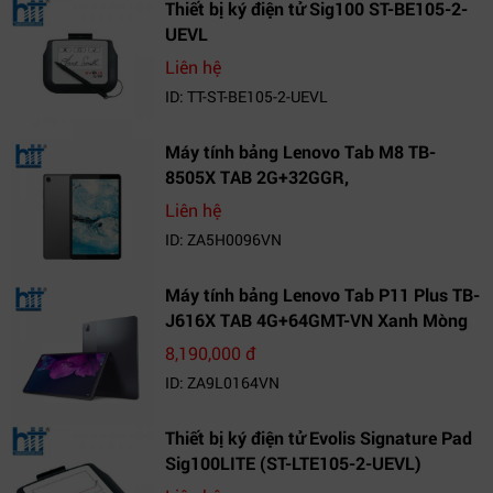
Thiết bị ký điện tử Sig100 ST-BE105-2-
UEVL
Liên hệ
ID: TT-ST-BE105-2-UEVL
Máy tính bảng Lenovo Tab M8 TB-
8505X TAB 2G+32GGR,
VN_ZA5H0096VN
Liên hệ
ID: ZA5H0096VN
Máy tính bảng Lenovo Tab P11 Plus TB-
J616X TAB 4G+64GMT-VN Xanh Mòng
Két_ZA9L0164VN
8,190,000 đ
ID: ZA9L0164VN
Thiết bị ký điện tử Evolis Signature Pad
Sig100LITE (ST-LTE105-2-UEVL)