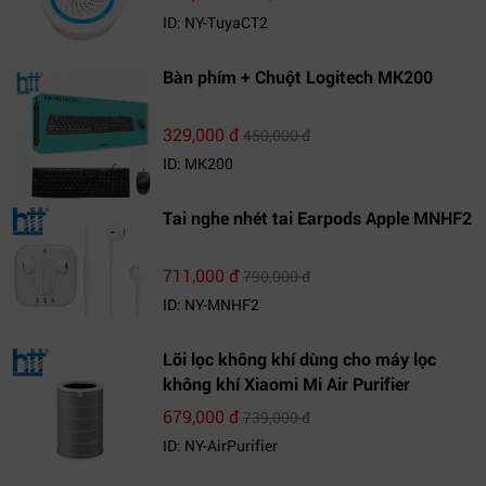
ID: NY-TuyaCT2
Bàn phím + Chuột Logitech MK200
329,000 đ
450,000 đ
ID: MK200
Tai nghe nhét tai Earpods Apple MNHF2
711,000 đ
790,000 đ
ID: NY-MNHF2
Lõi lọc không khí dùng cho máy lọc
không khí Xiaomi Mi Air Purifier
679,000 đ
739,000 đ
ID: NY-AirPurifier