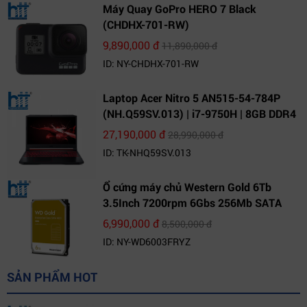
Máy Quay GoPro HERO 7 Black
(CHDHX-701-RW)
9,890,000 đ
11,890,000 đ
ID: NY-CHDHX-701-RW
Laptop Acer Nitro 5 AN515-54-784P
(NH.Q59SV.013) | i7-9750H | 8GB DDR4
| 1TB HDD | GeForce GTX 1650 4GB |
27,190,000 đ
28,990,000 đ
15.6 FHD IPS | Win10
ID: TK-NHQ59SV.013
Ổ cứng máy chủ Western Gold 6Tb
3.5Inch 7200rpm 6Gbs 256Mb SATA
(WD6003FRYZ)
6,990,000 đ
8,500,000 đ
ID: NY-WD6003FRYZ
SẢN PHẨM HOT