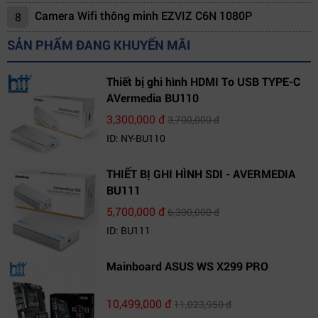
Camera Wifi thông minh EZVIZ C6N 1080P
8
SẢN PHẨM ĐANG KHUYẾN MÃI
Thiết bị ghi hình HDMI To USB TYPE-C
AVermedia BU110
3,300,000 đ
3,700,000 đ
ID: NY-BU110
THIẾT BỊ GHI HÌNH SDI - AVERMEDIA
BU111
5,700,000 đ
6,300,000 đ
ID: BU111
Mainboard ASUS WS X299 PRO
10,499,000 đ
11,023,950 đ