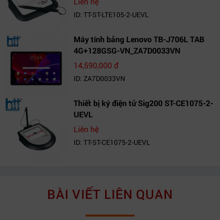
Liên hệ
ID: TT-ST-LTE105-2-UEVL
Máy tính bảng Lenovo TB-J706L TAB
4G+128GSG-VN_ZA7D0033VN
14,590,000 đ
ID: ZA7D0033VN
Thiết bị ký điện tử Sig200 ST-CE1075-2-
UEVL
Liên hệ
ID: TT-ST-CE1075-2-UEVL
BÀI VIẾT LIÊN QUAN