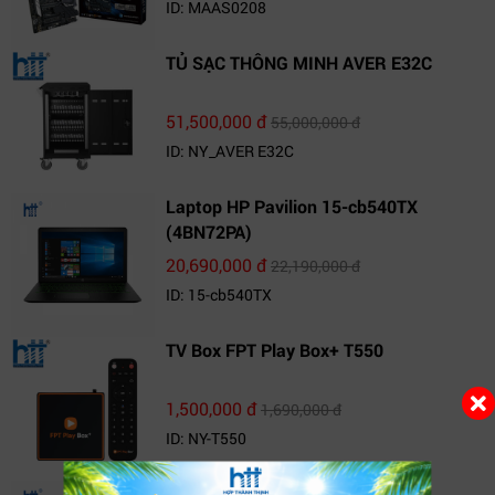
ID: MAAS0208
TỦ SẠC THÔNG MINH AVER E32C
51,500,000 đ
55,000,000 đ
ID: NY_AVER E32C
Laptop HP Pavilion 15-cb540TX
(4BN72PA)
20,690,000 đ
22,190,000 đ
ID: 15-cb540TX
TV Box FPT Play Box+ T550
1,500,000 đ
1,690,000 đ
ID: NY-T550
Laptop AVITA LIBER V14J