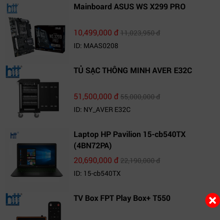
Mainboard ASUS WS X299 PRO
10,499,000 đ
11,023,950 đ
ID: MAAS0208
TỦ SẠC THÔNG MINH AVER E32C
51,500,000 đ
55,000,000 đ
ID: NY_AVER E32C
Laptop HP Pavilion 15-cb540TX
(4BN72PA)
20,690,000 đ
22,190,000 đ
ID: 15-cb540TX
TV Box FPT Play Box+ T550