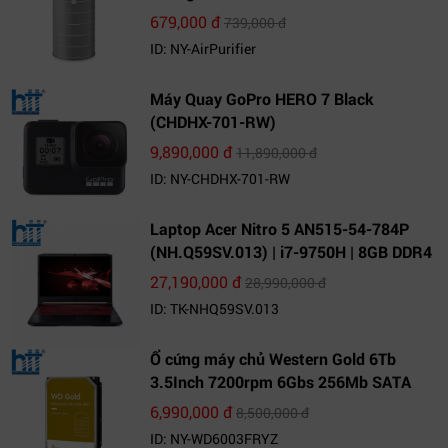
679,000 đ
739,000 đ
ID: NY-AirPurifier
Máy Quay GoPro HERO 7 Black
(CHDHX-701-RW)
9,890,000 đ
11,890,000 đ
ID: NY-CHDHX-701-RW
Laptop Acer Nitro 5 AN515-54-784P
(NH.Q59SV.013) | i7-9750H | 8GB DDR4
| 1TB HDD | GeForce GTX 1650 4GB |
27,190,000 đ
28,990,000 đ
15.6 FHD IPS | Win10
ID: TK-NHQ59SV.013
Ổ cứng máy chủ Western Gold 6Tb
3.5Inch 7200rpm 6Gbs 256Mb SATA
(WD6003FRYZ)
6,990,000 đ
8,500,000 đ
ID: NY-WD6003FRYZ