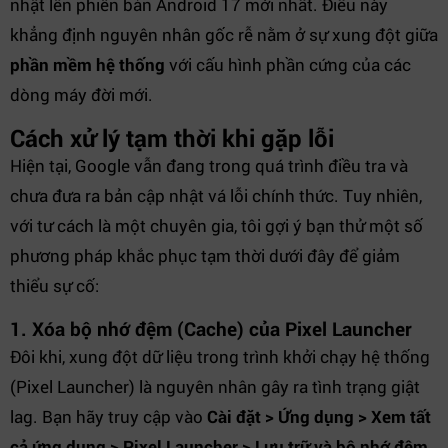
nhật lên phiên bản Android 17 mới nhất. Điều này
khẳng định nguyên nhân gốc rễ nằm ở sự xung đột giữa
phần mềm hệ thống
với cấu hình phần cứng của các
dòng máy đời mới.
Cách xử lý tạm thời khi gặp lỗi
Hiện tại, Google vẫn đang trong quá trình điều tra và
chưa đưa ra bản cập nhật vá lỗi chính thức. Tuy nhiên,
với tư cách là một chuyên gia, tôi gợi ý bạn thử một số
phương pháp khắc phục tạm thời dưới đây để giảm
thiểu sự cố:
1. Xóa bộ nhớ đệm (Cache) của Pixel Launcher
Đôi khi, xung đột dữ liệu trong trình khởi chạy hệ thống
(Pixel Launcher) là nguyên nhân gây ra tình trạng giật
lag. Bạn hãy truy cập vào
Cài đặt > Ứng dụng > Xem tất
cả ứng dụng > Pixel Launcher > Lưu trữ và bộ nhớ đệm