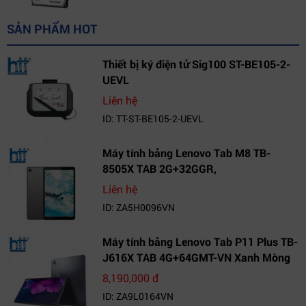
SẢN PHẨM HOT
Thiết bị ký điện tử Sig100 ST-BE105-2-
UEVL
Liên hệ
ID: TT-ST-BE105-2-UEVL
Máy tính bảng Lenovo Tab M8 TB-
8505X TAB 2G+32GGR,
VN_ZA5H0096VN
Liên hệ
ID: ZA5H0096VN
Máy tính bảng Lenovo Tab P11 Plus TB-
J616X TAB 4G+64GMT-VN Xanh Mòng
Két_ZA9L0164VN
8,190,000 đ
ID: ZA9L0164VN