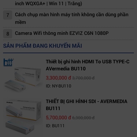
inch WQXGA+ | Win 11 | Trắng)
Cách chụp màn hình máy tính không cần dùng phần
7
mềm
Camera Wifi thông minh EZVIZ C6N 1080P
8
SẢN PHẨM ĐANG KHUYẾN MÃI
Thiết bị ghi hình HDMI To USB TYPE-C
AVermedia BU110
3,300,000 đ
3,700,000 đ
ID: NY-BU110
THIẾT BỊ GHI HÌNH SDI - AVERMEDIA
BU111
5,700,000 đ
6,300,000 đ
ID: BU111