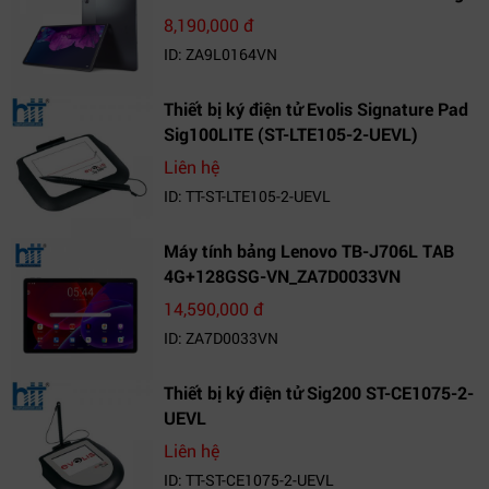
Két_ZA9L0164VN
8,190,000 đ
ID: ZA9L0164VN
Thiết bị ký điện tử Evolis Signature Pad
Sig100LITE (ST-LTE105-2-UEVL)
Liên hệ
ID: TT-ST-LTE105-2-UEVL
Máy tính bảng Lenovo TB-J706L TAB
4G+128GSG-VN_ZA7D0033VN
14,590,000 đ
ID: ZA7D0033VN
Thiết bị ký điện tử Sig200 ST-CE1075-2-
UEVL
Liên hệ
ID: TT-ST-CE1075-2-UEVL