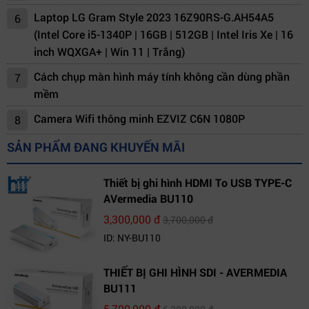
Laptop LG Gram Style 2023 16Z90RS-G.AH54A5
6
(Intel Core i5-1340P | 16GB | 512GB | Intel Iris Xe | 16
inch WQXGA+ | Win 11 | Trắng)
Cách chụp màn hình máy tính không cần dùng phần
7
mềm
Camera Wifi thông minh EZVIZ C6N 1080P
8
SẢN PHẨM ĐANG KHUYẾN MÃI
Thiết bị ghi hình HDMI To USB TYPE-C
AVermedia BU110
3,300,000 đ
3,700,000 đ
ID: NY-BU110
THIẾT BỊ GHI HÌNH SDI - AVERMEDIA
BU111
5,700,000 đ