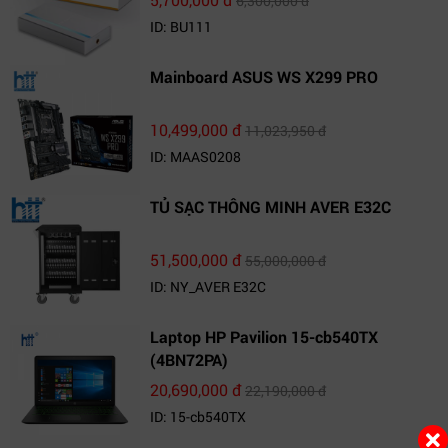
6,300,000 đ
ID: BU111
Mainboard ASUS WS X299 PRO
10,499,000 đ
11,023,950 đ
ID: MAAS0208
TỦ SẠC THÔNG MINH AVER E32C
51,500,000 đ
55,000,000 đ
ID: NY_AVER E32C
Laptop HP Pavilion 15-cb540TX
(4BN72PA)
20,690,000 đ
22,190,000 đ
ID: 15-cb540TX