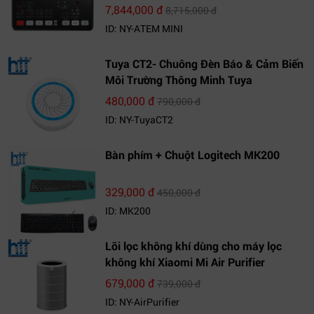
7,844,000 đ
8,715,000 đ
ID: NY-ATEM MINI
Tuya CT2- Chuông Đèn Báo & Cảm Biến
Môi Trường Thông Minh Tuya
480,000 đ
790,000 đ
ID: NY-TuyaCT2
Bàn phím + Chuột Logitech MK200
329,000 đ
450,000 đ
ID: MK200
Lõi lọc không khí dùng cho máy lọc
không khí Xiaomi Mi Air Purifier
679,000 đ
739,000 đ
ID: NY-AirPurifier