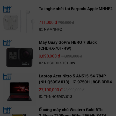
Tai nghe nhét tai Earpods Apple MNHF2
711,000 đ
790,000 đ
ID: NY-MNHF2
Máy Quay GoPro HERO 7 Black
(CHDHX-701-RW)
9,890,000 đ
11,890,000 đ
ID: NY-CHDHX-701-RW
Laptop Acer Nitro 5 AN515-54-784P
(NH.Q59SV.013) | i7-9750H | 8GB DDR4
| 1TB HDD | GeForce GTX 1650 4GB |
27,190,000 đ
28,990,000 đ
15.6 FHD IPS | Win10
ID: TK-NHQ59SV.013
Ổ cứng máy chủ Western Gold 6Tb
3.5Inch 7200rpm 6Gbs 256Mb SATA