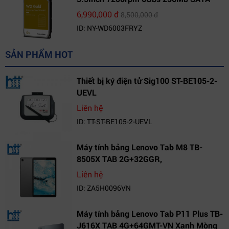
(WD6003FRYZ)
6,990,000 đ
8,500,000 đ
ID: NY-WD6003FRYZ
SẢN PHẨM HOT
Thiết bị ký điện tử Sig100 ST-BE105-2-
UEVL
Liên hệ
ID: TT-ST-BE105-2-UEVL
Máy tính bảng Lenovo Tab M8 TB-
8505X TAB 2G+32GGR,
VN_ZA5H0096VN
Liên hệ
ID: ZA5H0096VN
Máy tính bảng Lenovo Tab P11 Plus TB-
J616X TAB 4G+64GMT-VN Xanh Mòng