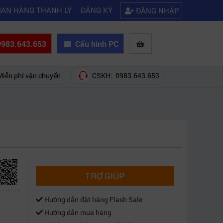
|
|
ược wifi
Kinh nghiệm chọn mua máy quay phim giá rẻ bạn nên biết
Hư
IAN HÀNG THANH LÝ
ĐĂNG KÝ
ĐĂNG NHẬP
983.643.653
Cấu hình PC
Miễn phí vận chuyển
CSKH: 0983.643.653
TRỢ GIÚP
Hướng dẫn đặt hàng Flash Sale
Hướng dẫn mua hàng