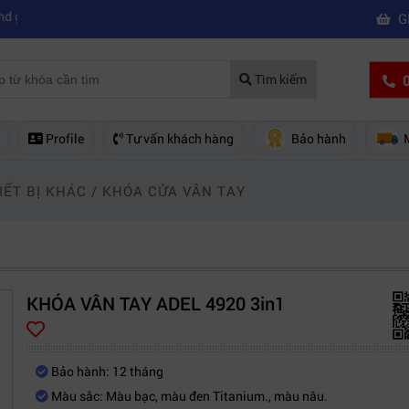
|
 mua của hãng nào?
Mách bạn 5 cách khắc phục laptop không kết nối đ
G
0
Tìm kiếm
Profile
Tư vấn khách hàng
Bảo hành
IẾT BỊ KHÁC
/
KHÓA CỬA VÂN TAY
KHÓA VÂN TAY ADEL 4920 3in1
Bảo hành: 12 tháng
Màu sắc: Màu bạc, màu đen Titanium., màu nâu.