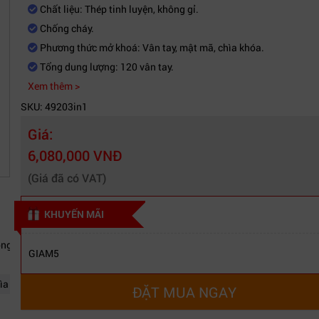
Chất liệu: Thép tinh luyện, không gỉ.
Chống cháy.
Phương thức mở khoá: Vân tay, mật mã, chìa khóa.
Tổng dung lượng: 120 vân tay.
Xem thêm >
SKU: 49203in1
Giá:
6,080,000 VNĐ
(Giá đã có VAT)
KHUYẾN MÃI
ng gỉ.
GIAM5
hìa khóa
ĐẶT MUA NGAY