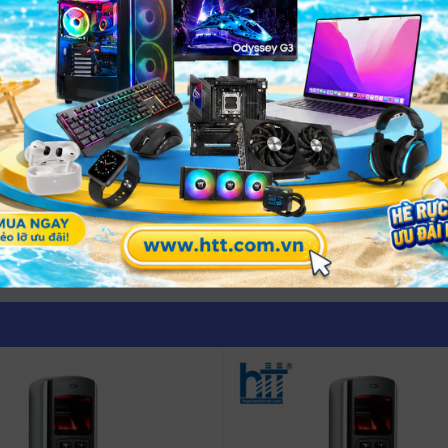
.
oàn.
được đóng hoàn toàn.
aline.
 mm