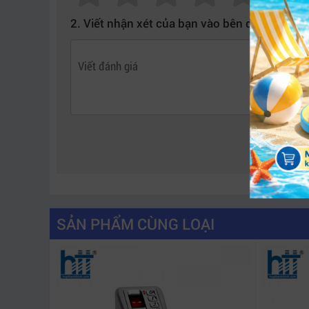
Chế độ ra vào tự do: Nhanh chóng và thuận tiện
2. Viết nhận xét của bạn vào bên dưới:
Gồm 5 chốt khóa, an toàn cao.
Chốt khóa an toàn: Đảm bảo sự riêng tư và an t
Báo động: Khi khóa bị nạy phá hoặc cửa chưa 
Điện thế hoạt động: Dùng 4 viên pin kiềm AA Alk
Báo động khi điện thế yếu: < 4.8 V
Kích thước đố cửa (dày x rộng): ≥ 35mm x 110
Bảo hành: 12 tháng.
Xuất xứ: Trung Quốc
SẢN PHẨM CÙNG LOẠI