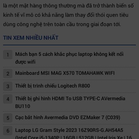
là một mặt hàng thông thường mà đã trở thành biến số
kinh tế vĩ mô có khả năng làm thay đổi thói quen tiêu
dùng công nghệ trên toàn cầu trong giai đoạn tới.
TIN XEM NHIỀU NHẤT
Mách bạn 5 cách khắc phục laptop không kết nối
1
được wifi
Mainboard MSI MAG X570 TOMAHAWK WIFI
2
Thiết bị trình chiếu Logitech R800
3
Thiết bị ghi hình HDMI To USB TYPE-C AVermedia
4
BU110
Cạc bắt hình Avermedia DVD EZMaker 7 (C039)
5
Laptop LG Gram Style 2023 16Z90RS-G.AH54A5
6
(Intel Core i5-1340P | 16GB | 512GB | Intel Iris Xe | 16