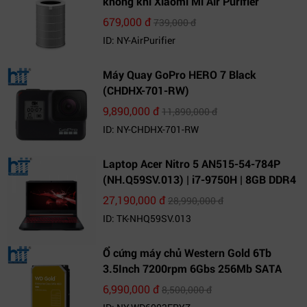
không khí Xiaomi Mi Air Purifier
679,000 đ
739,000 đ
ID: NY-AirPurifier
Máy Quay GoPro HERO 7 Black
(CHDHX-701-RW)
9,890,000 đ
11,890,000 đ
ID: NY-CHDHX-701-RW
Laptop Acer Nitro 5 AN515-54-784P
(NH.Q59SV.013) | i7-9750H | 8GB DDR4
| 1TB HDD | GeForce GTX 1650 4GB |
27,190,000 đ
28,990,000 đ
15.6 FHD IPS | Win10
ID: TK-NHQ59SV.013
Ổ cứng máy chủ Western Gold 6Tb
3.5Inch 7200rpm 6Gbs 256Mb SATA
(WD6003FRYZ)
6,990,000 đ
8,500,000 đ