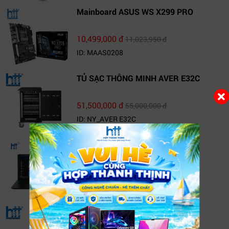
Mainboard ASUS WS X299 PRO
10,499,000 đ
11,023,950 đ
ID: MAAS0208
TỦ SẠC THÔNG MINH AVER E32C
51,500,000 đ
55,000,000 đ
ID: NY_AVER E32C
Laptop HP Pavilion 15-cb540TX
(4BN72PA)
20,690,000 đ
22,190,000 đ
ID: 15-cb540TX
TV Box FPT Play Box+ T550