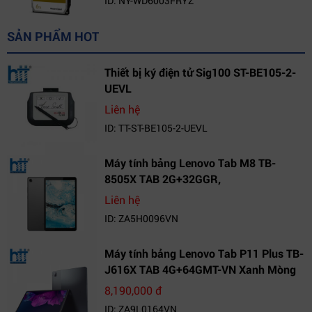
ID: NY-WD6003FRYZ
SẢN PHẨM HOT
Thiết bị ký điện tử Sig100 ST-BE105-2-
UEVL
Liên hệ
ID: TT-ST-BE105-2-UEVL
Máy tính bảng Lenovo Tab M8 TB-
8505X TAB 2G+32GGR,
VN_ZA5H0096VN
Liên hệ
ID: ZA5H0096VN
Máy tính bảng Lenovo Tab P11 Plus TB-
J616X TAB 4G+64GMT-VN Xanh Mòng
Két_ZA9L0164VN
8,190,000 đ
ID: ZA9L0164VN