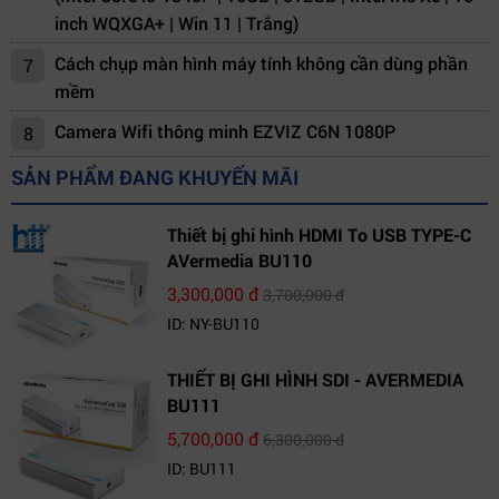
inch WQXGA+ | Win 11 | Trắng)
Cách chụp màn hình máy tính không cần dùng phần
7
mềm
Camera Wifi thông minh EZVIZ C6N 1080P
8
SẢN PHẨM ĐANG KHUYẾN MÃI
Thiết bị ghi hình HDMI To USB TYPE-C
AVermedia BU110
3,300,000 đ
3,700,000 đ
ID: NY-BU110
THIẾT BỊ GHI HÌNH SDI - AVERMEDIA
BU111
5,700,000 đ
6,300,000 đ
ID: BU111