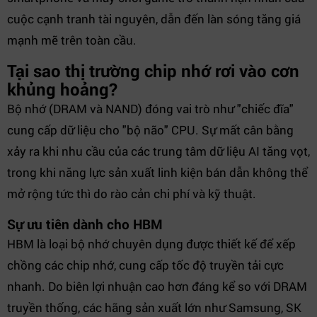
cuộc cạnh tranh tài nguyên, dẫn đến làn sóng tăng giá
mạnh mẽ trên toàn cầu.
Tại sao thị trường chip nhớ rơi vào cơn
khủng hoảng?
Bộ nhớ (DRAM và NAND) đóng vai trò như "chiếc đĩa"
cung cấp dữ liệu cho "bộ não" CPU. Sự mất cân bằng
xảy ra khi nhu cầu của các trung tâm dữ liệu AI tăng vọt,
trong khi năng lực sản xuất linh kiện bán dẫn không thể
mở rộng tức thì do rào cản chi phí và kỹ thuật.
Sự ưu tiên dành cho HBM
HBM là loại bộ nhớ chuyên dụng được thiết kế để xếp
chồng các chip nhớ, cung cấp tốc độ truyền tải cực
nhanh. Do biên lợi nhuận cao hơn đáng kể so với DRAM
truyền thống, các hãng sản xuất lớn như Samsung, SK