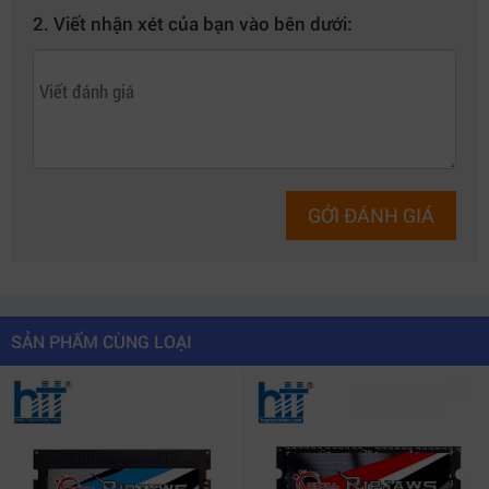
2. Viết nhận xét của bạn vào bên dưới:
GỞI ĐÁNH GIÁ
SẢN PHẨM CÙNG LOẠI
G.SKILL chuyên tâm phát triển các bộ nhớ được ép
xung hiệu năng. Được phát triển và tối ưu hóa trên nền
tảng Intel Core,
Trident Z5 RGB
khai thác tiềm năng tốc