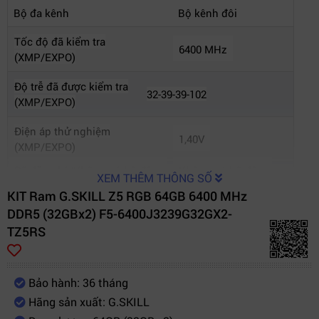
Bộ đa kênh
Bộ kênh đôi
Tốc độ đã kiểm tra
6400 MHz
(XMP/EXPO)
Độ trễ đã được kiểm tra
32-39-39-102
(XMP/EXPO)
Điện áp thử nghiệm
1,40V
(XMP/EXPO)
Đã đăng ký/Không có bộ đệm
Không có bộ đệm
XEM THÊM THÔNG SỐ
Kiểm tra lỗi (ECC)
không phải ETC
KIT Ram G.SKILL Z5 RGB 64GB 6400 MHz
DDR5 (32GBx2) F5-6400J3239G32GX2-
Tốc độ SPD (Mặc định)
4800 MHz
TZ5RS
Bảo hành: 36 tháng
Hãng sản xuất: G.SKILL