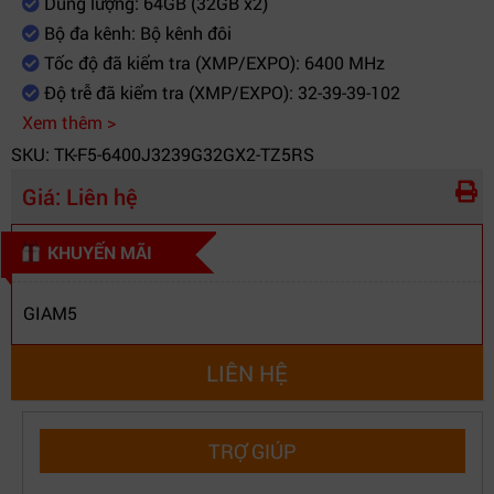
Dung lượng: 64GB (32GB x2)
Bộ đa kênh: Bộ kênh đôi
Tốc độ đã kiểm tra (XMP/EXPO): 6400 MHz
Độ trễ đã kiểm tra (XMP/EXPO): 32-39-39-102
Xem thêm >
SKU: TK-F5-6400J3239G32GX2-TZ5RS
Giá:
Liên hệ
KHUYẾN MÃI
GIAM5
LIÊN HỆ
TRỢ GIÚP