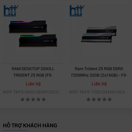
RAM DESKTOP GSKILL
Ram Trident Z5 RGB DDR5
TRIDENT Z5 RGB (F5-
7200MHz 32GB (2x16GB) - F5-
6000J3636F32GX2-TZ5RK)
7200J3445G16GX2-TZ5RS
Liên hệ
Liên hệ
64GB (2X32GB) DDR5
MSP: TK-F5-6000J3636F32GX2-TZ5RK
MSP: TK-F5-7200J3445G16GX2-TZ5RS
6000MHZ
HỖ TRỢ KHÁCH HÀNG