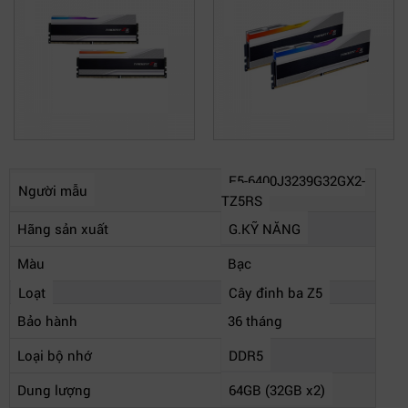
F5-6400J3239G32GX2-
Người mẫu
TZ5RS
Hãng sản xuất
G.KỸ NĂNG
Màu
Bạc
Loạt
Cây đinh ba Z5
Bảo hành
36 tháng
Loại bộ nhớ
DDR5
Dung lượng
64GB (32GB x2)