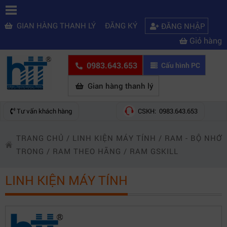
GIAN HÀNG THANH LÝ
ĐĂNG KÝ
ĐĂNG NHẬP
Giỏ hàng
0983.643.653
Cấu hình PC
Gian hàng thanh lý
Tư vấn khách hàng
CSKH: 0983.643.653
TRANG CHỦ
/
LINH KIỆN MÁY TÍNH
/
RAM - BỘ NHỚ
TRONG
/
RAM THEO HÃNG
/
RAM GSKILL
LINH KIỆN MÁY TÍNH