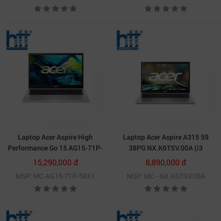
Silver/ 2Y)
Laptop Acer Aspire High
Laptop Acer Aspire A315 59
Performance Go 15 AG15-71P-
38PG NX.K6TSV.00A (i3
58X1 (i5 13420H/ 16GB/
1215U/ 8GB/ 512GB SSD/15.6
15,290,000 đ
8,890,000 đ
512GB SSD)
inch FHD/Win11/ Silver/1Y)
MSP: MC-AG15-71P-58X1
MSP: MC - NX.K6TSV.00A