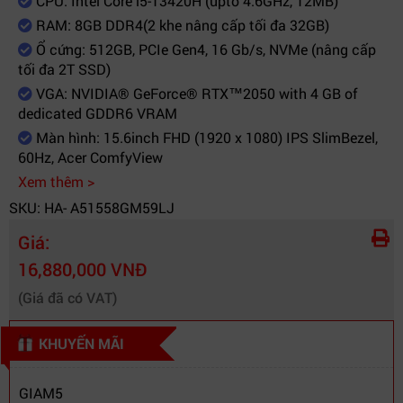
CPU: Intel Core i5-13420H (upto 4.6GHz, 12MB)
(ODD)
RAM: 8GB DDR4(2 khe nâng cấp tối đa 32GB)
Màn hình
Ổ cứng: 512GB, PCIe Gen4, 16 Gb/s, NVMe (nâng cấp
Kích thước màn
tối đa 2T SSD)
15.6 inch
hình
VGA: NVIDIA® GeForce® RTX™2050 with 4 GB of
Độ phân giải
FHD(1920 x 1080)
dedicated GDDR6 VRAM
Tần số quét
60 Hz
Màn hình: 15.6inch FHD (1920 x 1080) IPS SlimBezel,
60Hz, Acer ComfyView
Công nghệ màn
IPS SlimBezel, Acer ComfyView™
Xem thêm >
hình
SKU: HA- A51558GM59LJ
Đồ Họa (VGA)
Giá:
NVIDIA® GeForce® RTX™2050 with 4
Card màn hình
GB of dedicated GDDR6 VRAM
16,880,000 VNĐ
Kết nối (Network)
(Giá đã có VAT)
Wireless
802.11 a/b/g/n/ac/ax
KHUYẾN MÃI
LAN
1 x Ethernet (RJ-45) port
Bluetooth
Supports Bluetooth® 5.1 or above
GIAM5
Bàn phím , Chuột