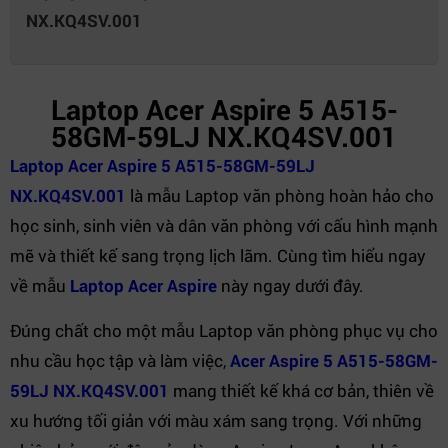
1080p HD video at 60 fps with Temporal
NX.KQ4SV.001
Camera
Noise Reduction
Card mở rộng
-
Laptop Acer Aspire 5 A515-
LOA
2 Loa
58GM-59LJ NX.KQ4SV.001
Kiểu Pin
3 Cell 50 Wh
Sạc pin
Đi kèm
Laptop Acer Aspire 5 A515-58GM-59LJ
Hệ điều hành (bản
NX.KQ4SV.001
là mẫu Laptop văn phòng hoàn hảo cho
Windows 11 Home
quyền) đi kèm
học sinh, sinh viên và dân văn phòng với cấu hình mạnh
Kích thước (Dài x
mẽ và thiết kế sang trọng lịch lãm. Cùng tìm hiểu ngay
361 (W) x 237 (D) x 17.9 (H) mm
Rộng x Cao)
về mẫu
Laptop Acer Aspire
này ngay dưới đây.
Trọng Lượng
1.7 kg
Đúng chất cho một mẫu Laptop văn phòng phục vụ cho
Màu sắc
Gray
nhu cầu học tập và làm việc,
Acer Aspire 5 A515-58GM-
Xuất Xứ
Trung Quốc
59LJ NX.KQ4SV.001
mang thiết kế khá cơ bản, thiên về
xu hướng tối giản với màu xám sang trọng. Với những