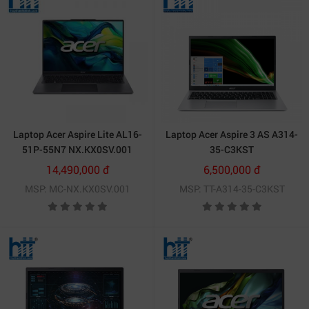
Laptop Acer Aspire Lite AL16-
Laptop Acer Aspire 3 AS A314-
51P-55N7 NX.KX0SV.001
35-C3KST
14,490,000 đ
6,500,000 đ
MSP: MC-NX.KX0SV.001
MSP: TT-A314-35-C3KST