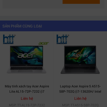
SẢN PHẨM CÙNG LOẠI
Máy tính xách tay Acer Aspire
Laptop Acer Aspire 5 A515-
Lite AL15-72P-7232 (i7
58P-702Q (i7-13620H/ Intel
13620H/ 16GB/ 512GB SSD/
UHD 16GB/ 512GB/ Windows
Liên hệ
Liên hệ
15.6 inch FHD/ 60HZ/ Win11/
11)
MSP: TT-AL15-72P-7232
MSP: TT-A515-58P-702Q