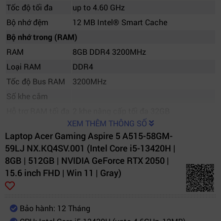
Tốc độ tối đa
up to 4.60 GHz
Bộ nhớ đệm
12 MB Intel® Smart Cache
Bộ nhớ trong (RAM)
RAM
8GB DDR4 3200MHz
Loại RAM
DDR4
Tốc độ Bus RAM
3200MHz
Số khe cắm
Hỗ trợ RAM tối đa
2 khe nâng cấp tối đa 32GB
XEM THÊM THÔNG SỐ
Ổ cứng
Laptop Acer Gaming Aspire 5 A515-58GM-
512GB, PCIe Gen4, 16 Gb/s, NVMe (nâng
Dung lượng
59LJ NX.KQ4SV.001 (Intel Core i5-13420H |
cấp tối đa 2T SSD)
8GB | 512GB | NVIDIA GeForce RTX 2050 |
Tốc độ vòng quay
15.6 inch FHD | Win 11 | Gray)
Khe cắm SSD mở
rộng
Bảo hành: 12 Tháng
Ổ đĩa quang
Không có