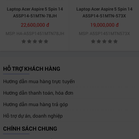
Laptop Acer Aspire 5 Spin 14
Laptop Acer Aspire 5 Spin 14
A5SP14-51MTN-78JH
A5SP14-51MTN-573X
NX.KHTSV.003 (Intel Core i7-
NX.KHKSV.002 (Intel Core i5-
22,600,000 đ
19,000,000 đ
1355U | 16GB | 512GB | Intel
1335U | 16GB | 512GB | Intel
MSP: HA-A5SP1451MTN78JH
MSP: A5SP1451MTN573X
Iris Xe | 14 inch WUXGA | Win
Iris Xe | 14 inch WUXGA | Win
11 | Đen)
11 | Xám)
HỖ TRỢ KHÁCH HÀNG
Hướng dẫn mua hàng trực tuyến
Hướng dẫn thanh toán, hóa đơn
Hướng dẫn mua hàng trả góp
Hỗ trợ dự án, doanh nghiệp
CHÍNH SÁCH CHUNG