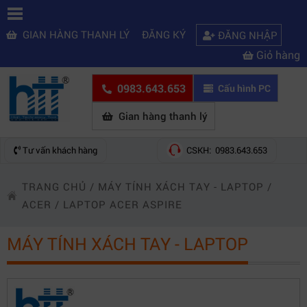
GIAN HÀNG THANH LÝ
ĐĂNG KÝ
ĐĂNG NHẬP
Giỏ hàng
0983.643.653
Cấu hình PC
Gian hàng thanh lý
Tư vấn khách hàng
CSKH: 0983.643.653
TRANG CHỦ
/
MÁY TÍNH XÁCH TAY - LAPTOP
/
ACER
/
LAPTOP ACER ASPIRE
MÁY TÍNH XÁCH TAY - LAPTOP