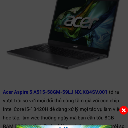
Acer Aspire 5 A515-58GM-59LJ NX.KQ4SV.001
tỏ ra
vượt trội so với mọi đối thủ cùng tầm giá với con chip
Intel Core i5-13420H dễ dàng xử lý mọi tác vụ làm việc
học tập, làm việc thường ngày mà bạn cần tới. 8GB
RAM DDR5 mới nhất cho hiệu quả đa nhiệm vượt trội so