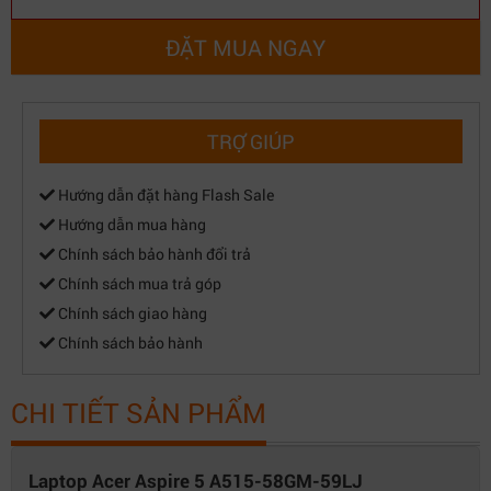
Kiểu bàn phím
Bàn phím tiêu chuẩn - Có bàn phím số
ĐẶT MUA NGAY
Chuột
Cảm ứng đa điểm
Giao tiếp mở rộng
1 x USB Type-C™ port supporting:
TRỢ GIÚP
• USB 3.2 Gen 2 (up to 10 Gbps)
• USB charging 5 V; 3 A
Hướng dẫn đặt hàng Flash Sale
• DC-in port 20 V; 65 W
Kết nối USB
Hướng dẫn mua hàng
2 x USB Standard-A ports, supporting:
Chính sách bảo hành đổi trả
• One port for USB 3.2 Gen 1
Chính sách mua trả góp
• One port for USB 3.2 Gen 1 featuring
Chính sách giao hàng
power off USB charging
Chính sách bảo hành
Kết nối
1 x HDMI® 2.1 port with HDCP support
HDMI/VGA
CHI TIẾT SẢN PHẨM
1 x 3.5 mm headphone/speaker jack,
Tai nghe
supporting headsets with built-in
microphone
Laptop Acer Aspire 5 A515-58GM-59LJ