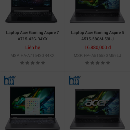
Laptop Acer Gaming Aspire 7
Laptop Acer Gaming Aspire 5
A715-42G-R4XX
A515-58GM-59LJ
NH.QAYSV.008 (Ryzen 5-
NX.KQ4SV.001 (Intel Core i5-
Liên hệ
16,880,000 đ
5500U | 8GB | 256GB | GTX
13420H | 8GB | 512GB | NVIDIA
MSP: HA-A71542GR4XX
MSP: HA- A51558GM59LJ
1650 4GB | 15.6 inch FHD | Win
GeForce RTX 2050 | 15.6 inch
11 | Đen)
FHD | Win 11 | Gray)