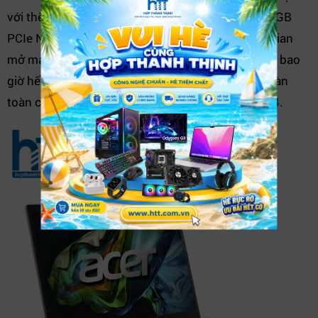
với thế hệ tiền nhiệm. Ổ cứng dung lượng lớn 512GB
PCIe NVMe SSD có tốc độ đọc ghi siêu cao, thời gian
mở máy, truy cập tệp sẽ trở nên nhanh chóng hơn bao
giờ hết. Nếu có nhu cầu lưu trữ nhiều hơn, bạn hoàn
toàn có thể nâng cấp lên tới tối đa 2TB PCIe Gen 4.