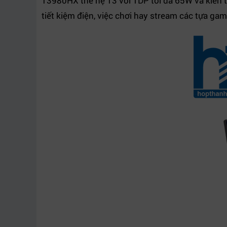
13980HX thế hệ 13 với TDP tối đa 65W và kiến t
tiết kiệm điện, việc chơi hay stream các tựa ga