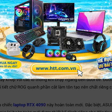
39W
được trang bị một chiếu nghỉ trong suốt cho phép bạn 
OG Strix SCAR được trang bị lớp phủ laser độc đáo giúp gi
 bên ngoài.
à triết lý thiết kế 360° của ROG mang những yếu tố tinh tế 
y khớp với các lỗ thông khí chạy ngang bên dưới đế. Đườn
i tiết chữ ROG quanh phần cắt làm tôn tạo nên chất riêng
n chiếc
laptop RTX 4090
này
hoàn toàn mới. Đặc biệt, ASUS 