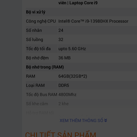
viên | Laptop Core i9
Bộ vi xử lý
Công nghệ CPU
Intel® Core™ i9-13980HX Processor
Số nhân
24
Số luồng
32
Tốc độ tối đa
upto 5.60 GHz
Bộ nhớ đệm
36 MB
Bộ nhớ trong (RAM)
RAM
64GB(32GB*2)
Loại RAM
DDR5
Tốc độ Bus RAM
4800Mhz
Số khe cắm
2 khe
Hỗ trợ RAM tối
Nâng cấp tối đa 64GB
XEM THÊM THÔNG SỐ
đa
Ổ cứng
CHI TIẾT SẢN PHẨM