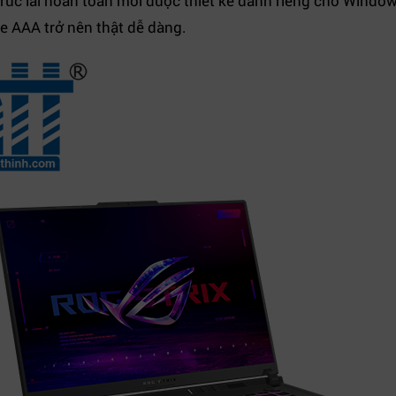
rúc lai hoàn toàn mới được thiết kế dành riêng cho Window
me AAA trở nên thật dễ dàng.