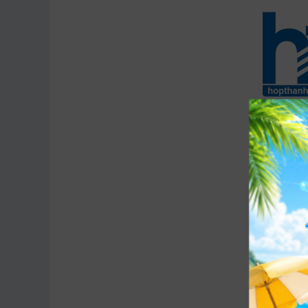
Kết nối (Network)
Wireless
Wi-Fi 6E(802.11ax) (Triple band) 2*2
LAN
10/100/1000/2500 Mbps
Bluetooth
Bluetooth® 5.2
Bàn phím , Chuột
Bàn phím tiêu chuẩn - Backlit Chiclet
Kiểu bàn phím
Keyboard Per-Key RGB
Chuột
Cảm ứng đa điểm
Giao tiếp mở rộng
1x 2.5G LAN port
1x Thunderbolt™ 4 support DisplayPort
/ G-SYNC
Kết nối USB
1x USB 3.2 Gen 2 Type-C support
DisplayPort™ / power delivery / G-SYNC
2x USB 3.2 Gen 2 Type-A
Kết nối