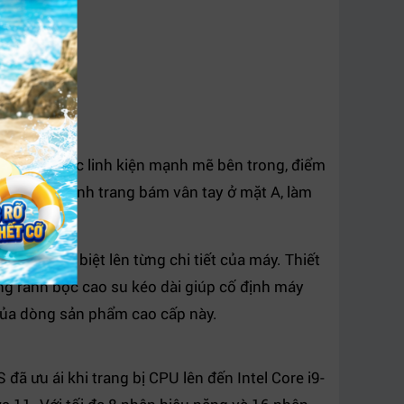
quan sát các linh kiện mạnh mẽ bên trong, điểm
ảm tối đa tình trang bám vân tay ở mặt A, làm
nhưng khác biệt lên từng chi tiết của máy. Thiết
g rãnh bọc cao su kéo dài giúp cố định máy
 của dòng sản phẩm cao cấp này.
đã ưu ái khi trang bị CPU lên đến Intel Core i9-