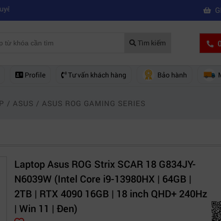
|
|
Mua máy quay phim hd giá rẻ nên mua của hãng nào?
Mách bạn 5 các
G
0
Tìm kiếm
Profile
Tư vấn khách hàng
Bảo hành
P
/
ASUS
/
ASUS ROG GAMING SERIES
Laptop Asus ROG Strix SCAR 18 G834JY-
N6039W (Intel Core i9-13980HX | 64GB |
2TB | RTX 4090 16GB | 18 inch QHD+ 240Hz
| Win 11 | Đen)