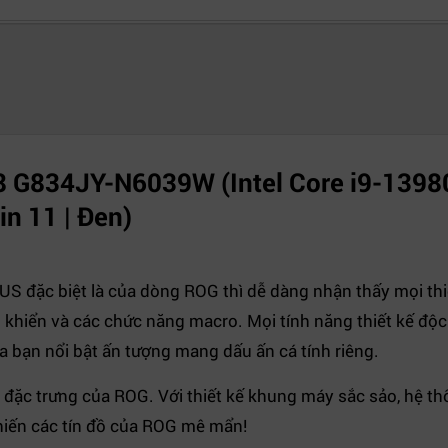
8 G834JY-N6039W (Intel Core i9-13980
n 11 | Đen)
S đặc biệt là của dòng ROG thì dễ dàng nhận thấy mọi thi
khiển và các chức năng macro. Mọi tính năng thiết kế độc
 bạn nổi bật ấn tượng mang dấu ấn cá tính riêng.
i-
ặc trưng của ROG. Với thiết kế khung máy sắc sảo, hệ 
hiến các tín đồ của ROG mê mẩn!