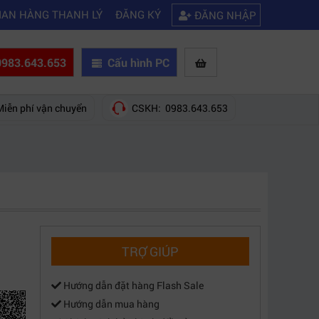
|
h khắc phục laptop không kết nối được wifi
Kinh nghiệm chọn mua máy
IAN HÀNG THANH LÝ
ĐĂNG KÝ
ĐĂNG NHẬP
983.643.653
Cấu hình PC
Miễn phí vận chuyển
CSKH: 0983.643.653
TRỢ GIÚP
Hướng dẫn đặt hàng Flash Sale
Hướng dẫn mua hàng