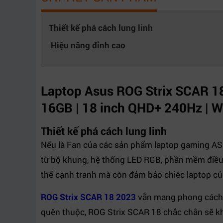
Dung lượng
2TB PCIe 4.0 NVMe M.2
Tốc độ vòng
Thiết kế phá cách lung linh
quay
Hiệu năng đỉnh cao
Khe cắm SSD
512GB/1TB/2TB G4x4 PCIe SSD
mở rộng
Ổ đĩa quang
Không có
Laptop Asus ROG Strix SCAR 1
(ODD)
Màn hình
16GB | 18 inch QHD+ 240Hz | Wi
Kích thước màn
18 inch
Thiết kế phá cách lung linh
hình
Nếu là Fan của các sản phẩm laptop gaming ASU
Độ phân giải
QHD+ (2560 x 1600, WQXGA)
từ bộ khung, hệ thống LED RGB, phần mềm điều 
Tần số quét
240Hz
thế cạnh tranh mà còn đảm bảo chiêc laptop của
Công nghệ màn
3ms IPS-level, 500 nits, 100% DCI-P3, ant
hình
glare display
ROG Strix SCAR 18 2023
vẫn mang phong cách đ
Đồ Họa (VGA)
quên thuộc, ROG Strix SCAR 18 chắc chắn sẽ k
Card màn hình
NVIDIA GeForce RTX 4090 16GB GDDR6