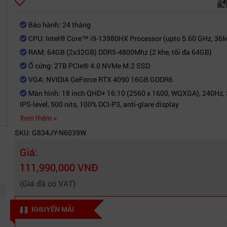
Bảo hành: 24 tháng
CPU: Intel® Core™ i9-13980HX Processor (upto 5.60 GHz, 36
RAM: 64GB (2x32GB) DDR5-4800Mhz (2 khe, tối đa 64GB)
Ổ cứng: 2TB PCIe® 4.0 NVMe M.2 SSD
VGA: NVIDIA GeForce RTX 4090 16GB GDDR6
Màn hình: 18 inch QHD+ 16:10 (2560 x 1600, WQXGA), 240Hz,
IPS-level, 500 nits, 100% DCI-P3, anti-glare display
Xem thêm >
SKU: G834JY-N6039W
Giá:
111,990,000 VNĐ
(Giá đã có VAT)
KHUYẾN MÃI