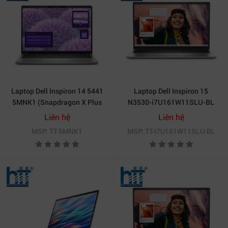
Laptop Dell Inspiron 14 5441
Laptop Dell Inspiron 15
5MNK1 (Snapdragon X Plus
N3530-i7U161W11SLU-BL
X1P-64-100 | 16GB | 512GB |
(Intel Core i7-1355U | 16GB |
Liên hệ
Liên hệ
Qualcom Adreno | 14 inch
1TB | Intel Iris Xe | 15.6 inch
MSP: TT-5MNK1
MSP: TT-I7U161W11SLU-BL
FHD+ | Win 11 | Office 24 |
FHD | Win 11 | Office HS24 |
Xám)
Bạc)