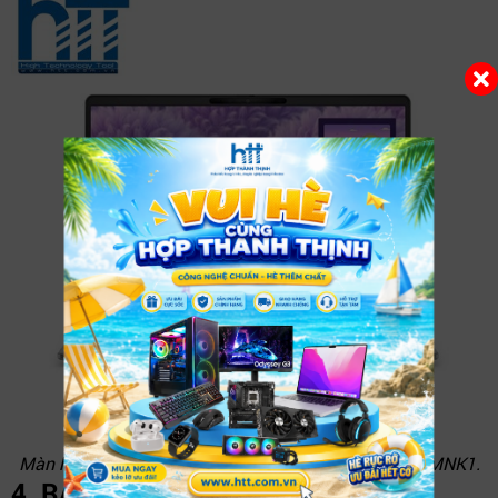
Màn hình FHD+ sắc nét trên Dell Inspiron 14 5441 5MNK1.
4. RAM 16GB – SSD 512GB: tốc độ