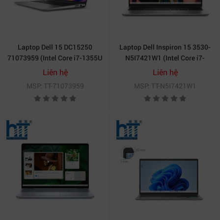
Laptop Dell 15 DC15250
Laptop Dell Inspiron 15 3530-
71073959 (Intel Core i7-1355U
N5I7421W1 (Intel Core i7-
| 16GB | 512GB | Intel Graphics
1355U | 16GB | 512GB | Intel
Liên hệ
Liên hệ
| 15.6 inch FHD IPS | Win 11 |
Iris Xe | 15.6 inch FHD | Win 11
MSP: TT-71073959
MSP: TT-N5I7421W1
OfficeHS24+365 | Bạc)
| Office 24 | OS365 | Bạc)