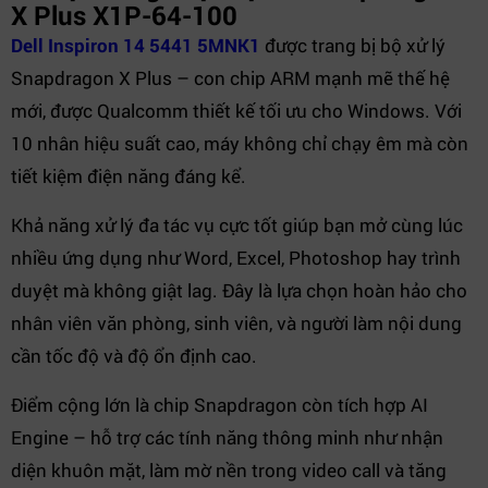
X Plus X1P-64-100
Dell Inspiron 14 5441 5MNK1
được trang bị bộ xử lý
Snapdragon X Plus – con chip ARM mạnh mẽ thế hệ
mới, được Qualcomm thiết kế tối ưu cho Windows. Với
10 nhân hiệu suất cao, máy không chỉ chạy êm mà còn
tiết kiệm điện năng đáng kể.
Khả năng xử lý đa tác vụ cực tốt giúp bạn mở cùng lúc
nhiều ứng dụng như Word, Excel, Photoshop hay trình
duyệt mà không giật lag. Đây là lựa chọn hoàn hảo cho
nhân viên văn phòng, sinh viên, và người làm nội dung
cần tốc độ và độ ổn định cao.
Điểm cộng lớn là chip Snapdragon còn tích hợp AI
Engine – hỗ trợ các tính năng thông minh như nhận
diện khuôn mặt, làm mờ nền trong video call và tăng