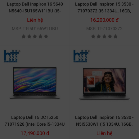
Laptop Dell Inspiron 16 5640
Laptop Dell Inspiron 15 3530 -
N5640-i5U165W11IBU (i5-
71070372 (i5 1334U, 16GB,
1334U/ Ram 16GB/ SSD
512GB, Full HD 120Hz,
Liên hệ
16,200,000 đ
512GB/ Windows 11 Home/
OfficeH24+365, Win11)
MSP: TT-I5U165W11IBU
MSP: TT-71070372
Office Home 2024/ Microsoft
365 Basic 1Y/ 1Y/ Xanh)
Laptop Dell 15 DC15250
Laptop Dell Inspiron 15 3530 -
71071928 (Intel Core i5-1334U
N5I5530W1 (i5 1334U, 16GB,
| 16GB | 512GB | Intel Graphics
512GB, Full HD 120Hz,
17,490,000 đ
Liên hệ
| 15.6 inch FHD IPS | Win 11 |
OfficeH24+365, Win11)