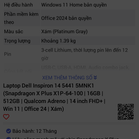
Hệ điều hành
Windows 11 Home bản quyền
Phần mềm kèm
Office 2024 bản quyền
theo
Màu sắc
Xám (Platinum Gray)
Trọng lượng
Khoảng 1.39 kg
3-cell Lithium, thời lượng pin lên đến 12
Pin
giờ
USB-C, USB-A, HDMI, Audio combo jack,
Cổng kết nối
microSD
XEM THÊM THÔNG SỐ
Kết nối không
Laptop Dell Inspiron 14 5441 5MNK1
Wi-Fi 7, Bluetooth 5.4
(Snapdragon X Plus X1P-64-100 | 16GB |
dây
512GB | Qualcom Adreno | 14 inch FHD+ |
Win 11 | Office 24 | Xám)
Bảo hành: 12 Tháng