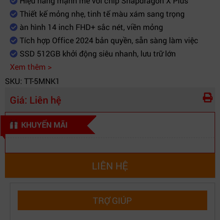
Hiệu năng mạnh mẽ với chip Snapdragon X Plus
Thiết kế mỏng nhẹ, tinh tế màu xám sang trọng
àn hình 14 inch FHD+ sắc nét, viền mỏng
Tích hợp Office 2024 bản quyền, sẵn sàng làm việc
SSD 512GB khởi động siêu nhanh, lưu trữ lớn
Xem thêm >
SKU: TT-5MNK1
Giá:
Liên hệ
KHUYẾN MÃI
LIÊN HỆ
TRỢ GIÚP