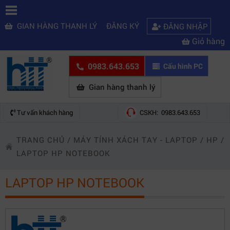
GIAN HÀNG THANH LÝ
ĐĂNG KÝ
ĐĂNG NHẬP
Giỏ hàng
0983.643.653
Cấu hình PC
Gian hàng thanh lý
Tư vấn khách hàng
CSKH: 0983.643.653
TRANG CHỦ
/
MÁY TÍNH XÁCH TAY - LAPTOP
/
HP
/
LAPTOP HP NOTEBOOK
LAPTOP HP NOTEBOOK