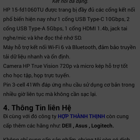
Kết nối đa dạng.
HP 15-fd1060TU được trang bị đầy đủ các cổng kết nối
phổ biến hiện nay như 1 cổng USB Type-C 10Gbps, 2
cổng USB Type-A 5Gbps, 1 cổng HDMI 1.4b, jack tai
nghe/mic và khe đọc thẻ nhớ SD.
Máy hỗ trợ kết nối Wi-Fi 6 và Bluetooth, đảm bảo truyền
tải dữ liệu nhanh và ổn định.
Camera HP True Vision 720p và micro kép hỗ trợ tốt
cho học tập, họp trực tuyến.
Pin 3-cell 41Wh đáp ứng nhu cầu sử dụng cơ bản trong
nhiều giờ liên tục mà không cần sạc lại.
4. Thông Tin liên Hệ
Đi cùng với đó công ty
HỢP THÀNH THỊNH
còn cung
cấp thêm các hãng như:
DEll , Asus , Logitech.
Không chỉ cung cấp sản phẩm, chúng tôi còn có dịch