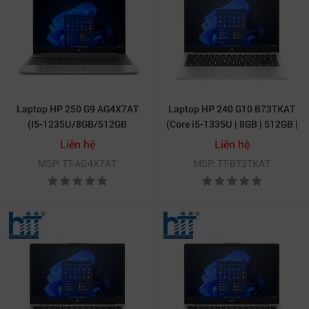
Laptop HP 250 G9 AG4X7AT
Laptop HP 240 G10 B73TKAT
(I5-1235U/8GB/512GB
(Core i5-1335U | 8GB | 512GB |
PCIE/15.6 FHD/WIN11/BẠC)
Intel UHD | 14 inch FHD | Win
Liên hệ
Liên hệ
11 | Bạc)
MSP: TT-AG4X7AT
MSP: TT-B73TKAT