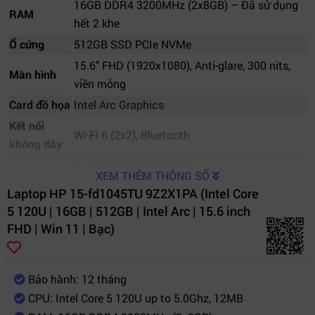
16GB DDR4 3200MHz (2x8GB) – Đã sử dụng
RAM
hết 2 khe
Ổ cứng
512GB SSD PCIe NVMe
15.6" FHD (1920x1080), Anti-glare, 300 nits,
Màn hình
viền mỏng
Card đồ họa
Intel Arc Graphics
Kết nối
Wi-Fi 6 (2x2), Bluetooth
không dây
1 x USB Type-C 10Gbps
XEM THÊM THÔNG SỐ
2 x USB Type-A 5Gbps
Laptop HP 15-fd1045TU 9Z2X1PA (Intel Core
Cổng giao
1 x HDMI 1.4b
5 120U | 16GB | 512GB | Intel Arc | 15.6 inch
tiếp
1 x combo tai nghe/mic
FHD | Win 11 | Bạc)
1 x đầu đọc thẻ SD
HP True Vision 720p HD, 2 mic kỹ thuật số
Webcam
tích hợp
Bảo hành: 12 tháng
CPU: Intel Core 5 120U up to 5.0Ghz, 12MB
Âm thanh
2 loa