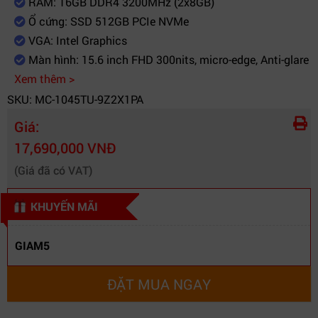
RAM: 16GB DDR4 3200MHz (2x8GB)
Bàn phím &
Bàn phím tiêu chuẩn, touchpad cảm ứng đa
Ổ cứng: SSD 512GB PCIe NVMe
Chuột
điểm
VGA: Intel Graphics
Pin
3-cell, 41Wh Li-ion
Màn hình: 15.6 inch FHD 300nits, micro-edge, Anti-glare
Hệ điều
Windows 11 Home 64-bit có bản quyền
Xem thêm >
hành
SKU: MC-1045TU-9Z2X1PA
Kích thước
35.98 x 23.6 x 1.86 cm
Giá:
Trọng lượng
1.59 kg
17,690,000 VNĐ
Màu sắc
Bạc
Xuất xứ
Trung Quốc
(Giá đã có VAT)
KHUYẾN MÃI
GIAM5
ĐẶT MUA NGAY