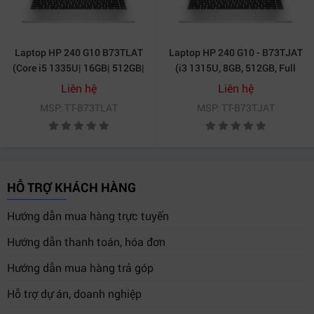
Laptop HP 240 G10 B73TLAT
Laptop HP 240 G10 - B73TJAT
(Core i5 1335U| 16GB| 512GB|
(i3 1315U, 8GB, 512GB, Full
14inch| W11| Bạc)
HD, Win11)
Liên hệ
Liên hệ
MSP: TT-B73TLAT
MSP: TT-B73TJAT
HỖ TRỢ KHÁCH HÀNG
Hướng dẫn mua hàng trực tuyến
Hướng dẫn thanh toán, hóa đơn
Hướng dẫn mua hàng trả góp
Hỗ trợ dự án, doanh nghiệp