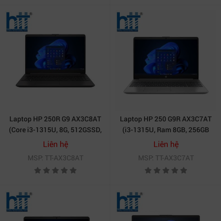
Laptop HP 250R G9 AX3C8AT
Laptop HP 250 G9R AX3C7AT
(Core i3-1315U, 8G, 512GSSD,
(i3-1315U, Ram 8GB, 256GB
15.6FHD, W11SL, Dark ash
SSD, 15.6 Inch FHD, Win 11,
Liên hệ
Liên hệ
silver)
Bạc)
MSP: TT-AX3C8AT
MSP: TT-AX3C7AT