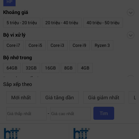
HP
Khoảng giá
5 triệu - 20 triệu
20 triệu - 40 triệu
40 triệu - 50 triệu
20 triệu - 25 triệu
25 triệu - 30 triệu
30 triệu - 35 triệu
Bộ vi xử lý
Core i7
Core i5
Core i3
Core i9
Ryzen 3
35 triệu - 40 triệu
40 triệu - 45 triệu
45 triệu - 50 triệu
Ryzen 9
Ryzen 7
Ryzen 5
Bộ nhớ trong
Trên 50 Triệu
64GB
32GB
16GB
8GB
4GB
Dung lượng ổ cứng
Sắp xếp theo
2TB
1TB
512GB SSD
256GB SSD
4 TB
Mới nhất
Giá tăng dần
Giá giảm nhất
Lư
128GB SSD
-
Tìm