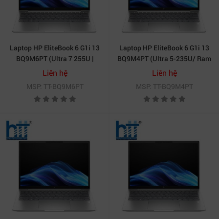
Laptop HP EliteBook 6 G1i 13
Laptop HP EliteBook 6 G1i 13
BQ9M6PT (Ultra 7 255U |
BQ9M4PT (Ultra 5-235U/ Ram
16GB | 512GB | Intel® Graphics
16GB/ SSD 512GB/ Windows
Liên hệ
Liên hệ
| 13.3 inch WUXGA | Win 11 |
11 Pro/ 1Y/ Bạc)
MSP: TT-BQ9M6PT
MSP: TT-BQ9M4PT
Bạc)