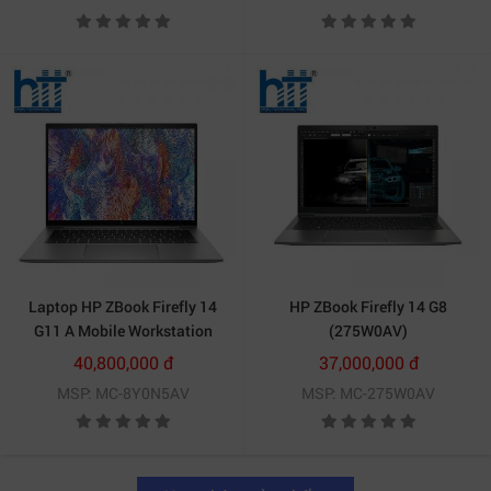
Laptop HP ZBook Firefly 14
HP ZBook Firefly 14 G8
G11 A Mobile Workstation
(275W0AV)
(8Y0N5AV)
40,800,000 đ
37,000,000 đ
MSP: MC-8Y0N5AV
MSP: MC-275W0AV