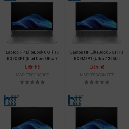
Laptop HP EliteBook 6 G1i 13
Laptop HP EliteBook 6 G1i 13
BQ9Q3PT (Intel Core Ultra 7
BQ9M7PT (Ultra 7 265U |
255U | 16GB | 512GB | 13.3
16GB | 512GB | Intel® Graphics
Liên hệ
Liên hệ
inch WUXGA | Cảm ứng | Win
| 13.3 inch WUXGA | Win 11
MSP: TT-BQ9Q3PT
MSP: TT-BQ9M7PT
11 | Bạc)
Pro | Bạc)