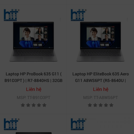
Laptop HP ProBook 635 G11 (
Laptop HP EliteBook 635 Aero
B91D3PT ) | R7-8840HS | 32GB
G11 A8WS6PT (R5-8640U |
RAM | 512GB SSD | 13.3 inch
16GB | 512GB | AMD Radeon |
Liên hệ
Liên hệ
WUXGA | AMD Graphics | 3 Cell
13.3' WUXGA | Win 11)
MSP: TT-B91D3PT
MSP: TT-A8WS6PT
| Win 11 Home | 1Yr