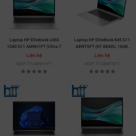
Laptop HP Elitebook x360
Laptop HP EliteBook 845 G11
1040 G11 AM9H1PT (Ultra 7
A8WT5PT (R7 8840U, 16GB,
165H | 16GB | 512GB | Intel®
512GB SSD, 14 inch WUXGA
Liên hệ
Liên hệ
Arc™ Graphics | 14 inch
Touch, 60HZ, Win 11 Pro, Bạc)
MSP: TT-AM9H1PT
MSP: TT-A8WT5PT
WUXGA | Cảm ứng | Bút cảm
ứng | Win 11 Pro | Bạc)