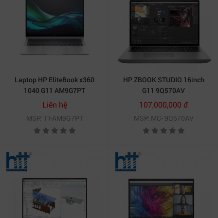
Laptop HP EliteBook x360
HP ZBOOK STUDIO 16inch
1040 G11 AM9G7PT
G11 9Q570AV
Liên hệ
107,000,000 đ
MSP: TT-AM9G7PT
MSP: MC- 9Q570AV