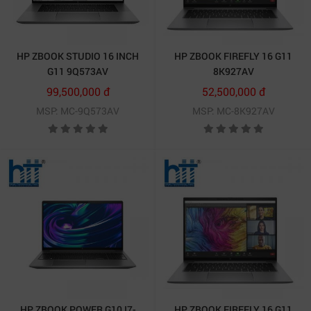
HP ZBOOK STUDIO 16 INCH
HP ZBOOK FIREFLY 16 G11
G11 9Q573AV
8K927AV
99,500,000 đ
52,500,000 đ
MSP: MC-9Q573AV
MSP: MC-8K927AV
HP ZBOOK POWER G10 I7-
HP ZBOOK FIREFLY 16 G11