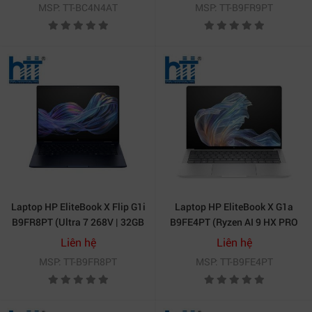
MSP: TT-BC4N4AT
MSP: TT-B9FR9PT
11 Pro | Bạc)
Laptop HP EliteBook X Flip G1i
Laptop HP EliteBook X G1a
B9FR8PT (Ultra 7 268V | 32GB
B9FE4PT (Ryzen AI 9 HX PRO
| 1TB | Intel® Arc™ Graphics |
375| 32GB | 1TB | AMD
Liên hệ
Liên hệ
14 inch 2.5K | Cảm ứng | Win
Radeon™ 890M Graphics | 14
MSP: TT-B9FR8PT
MSP: TT-B9FE4PT
11 Pro | Xanh)
inch 2.8K OLED | Cảm ứng |
Win 11 Pro | Bạc)