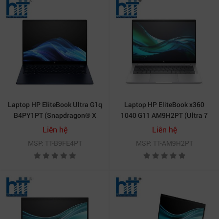
Laptop HP EliteBook Ultra G1q
Laptop HP EliteBook x360
B4PY1PT (Snapdragon® X
1040 G11 AM9H2PT (Ultra 7
Elite X1E-78-100 | 32GB | 1TB |
165H, 16GB, 1TB, 14icnh, W11
Liên hệ
Liên hệ
Qualcomm® Adreno™ GPU |
Pro, Pen)
MSP: TT-B9FE4PT
MSP: TT-AM9H2PT
14 inch 2.2K | Cảm ứng | Win
11 Pro | Xanh)