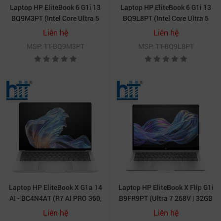
Laptop HP EliteBook 6 G1i 13
Laptop HP EliteBook 6 G1i 13
BQ9M3PT (Intel Core Ultra 5
BQ9L8PT (Intel Core Ultra 5
225U | 16GB | 512GB | Intel
225U | 16GB | 512GB | Intel
Liên hệ
Liên hệ
Graphics | 13.3 inch WUXGA |
Graphics | 13.3 inch WUXGA
MSP: TT-BQ9M3PT
MSP: TT-BQ9L8PT
Cảm ứng | Win 11 | Bạc)
IPS | Win 11 | Bạc)
Laptop HP EliteBook X G1a 14
Laptop HP EliteBook X Flip G1i
AI - BC4N4AT (R7 AI PRO 360,
B9FR9PT (Ultra 7 268V | 32GB
32GB, 1TB, 2.8K OLED 120Hz,
| 1TB | Intel® Arc™ Graphics |
Liên hệ
Liên hệ
Cảm ứng, Win11 Pro)
14 inch 2.5K | Cảm ứng | Win