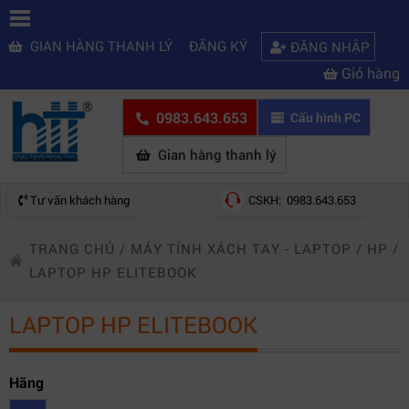
GIAN HÀNG THANH LÝ
ĐĂNG KÝ
ĐĂNG NHẬP
Giỏ hàng
0983.643.653
Cấu hình PC
Gian hàng thanh lý
Tư vấn khách hàng
CSKH: 0983.643.653
TRANG CHỦ
/
MÁY TÍNH XÁCH TAY - LAPTOP
/
HP
/
LAPTOP HP ELITEBOOK
LAPTOP HP ELITEBOOK
Hãng