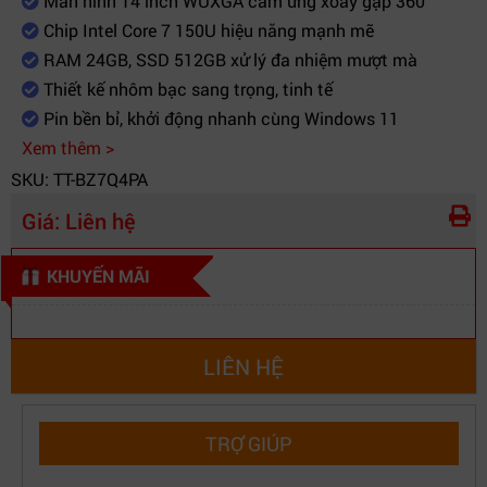
Màn hình 14 inch WUXGA cảm ứng xoay gập 360°
Chip Intel Core 7 150U hiệu năng mạnh mẽ
RAM 24GB, SSD 512GB xử lý đa nhiệm mượt mà
Thiết kế nhôm bạc sang trọng, tinh tế
Pin bền bỉ, khởi động nhanh cùng Windows 11
Xem thêm >
SKU: TT-BZ7Q4PA
Giá:
Liên hệ
KHUYẾN MÃI
LIÊN HỆ
TRỢ GIÚP