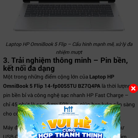
Laptop HP OmniBook 5 Flip – Cấu hình mạnh mẽ, xử lý đa
nhiệm mượt
3. Trải nghiệm thông minh – Pin bền,
kết nối đa dạng
Một trong những điểm cộng lớn của
Laptop HP
OmniBook 5 Flip 14-fp0055TU BZ7Q4PA
là thời lượng
pin bền bỉ và công nghệ sạc nhanh HP Fast Charge –
chỉ 45 phút là sạc được 50% pin, giúp bạn luôn sẵn sàng
cho công việc dù ở bất kỳ đâu.
Máy được trang bị đầy đủ cổng kết nối hiện đại như
USB-C, USB-A, HDMI, Wi-Fi 6 và Bluetooth 5.3 – đảm