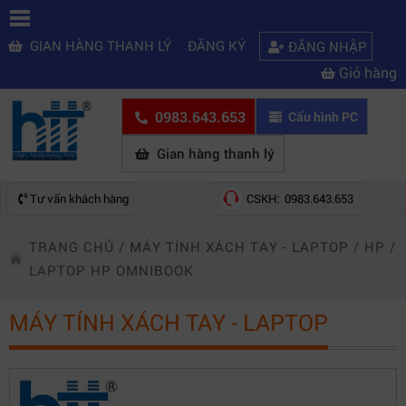
GIAN HÀNG THANH LÝ
ĐĂNG KÝ
ĐĂNG NHẬP
Giỏ hàng
0983.643.653
Cấu hình PC
Gian hàng thanh lý
Tư vấn khách hàng
CSKH: 0983.643.653
TRANG CHỦ
/
MÁY TÍNH XÁCH TAY - LAPTOP
/
HP
/
LAPTOP HP OMNIBOOK
MÁY TÍNH XÁCH TAY - LAPTOP