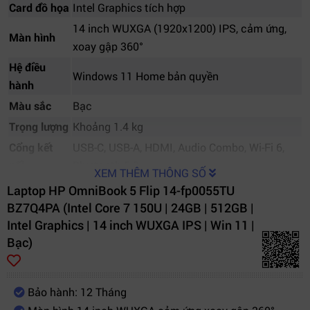
Card đồ họa
Intel Graphics tích hợp
14 inch WUXGA (1920x1200) IPS, cảm ứng,
Màn hình
xoay gập 360°
Hệ điều
Windows 11 Home bản quyền
hành
Màu sắc
Bạc
Trọng lượng
Khoảng 1.4 kg
Cổng kết
USB-C, USB-A, HDMI, Audio Combo, Wi-Fi 6,
nối
Bluetooth 5.3
XEM THÊM THÔNG SỐ
Pin
3-cell 51Wh, sạc nhanh HP Fast Charge
Laptop HP OmniBook 5 Flip 14-fp0055TU
BZ7Q4PA (Intel Core 7 150U | 24GB | 512GB |
Bảo hành
12 tháng chính hãng HP Việt Nam
Intel Graphics | 14 inch WUXGA IPS | Win 11 |
Bạc)
Bảo hành: 12 Tháng