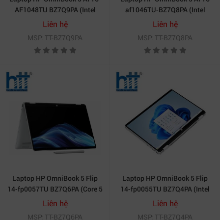
AF1048TU BZ7Q9PA (Intel
af1046TU-BZ7Q8PA (Intel
Core Ultra 5 225U | 16GB |
Core Ultra 5 225U | 16GB |
Liên hệ
Liên hệ
512GB | Intel Graphic | 16 inch
512GB | Intel Graphic | 16 inch
MSP: TT-BZ7Q9PA
MSP: TT-BZ7Q8PA
WUXGA | Win 11 | Office |Bạc)
WUXGA | Cảm ứng | Win 11 |
Office | Bạc)
Laptop HP OmniBook 5 Flip
Laptop HP OmniBook 5 Flip
14-fp0057TU BZ7Q6PA (Core 5
14-fp0055TU BZ7Q4PA (Intel
120U| 16GB| 512GB SSD| 14
Core 7 150U | 24GB | 512GB |
Liên hệ
Liên hệ
inch WUXGA Touch| Win11|
Intel Graphics | 14 inch
MSP: TT-BZ7Q6PA
MSP: TT-BZ7Q4PA