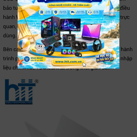
bảo tương thích tối đa với các thiết bị ngoại vi. Hệ điều
hành
Windows 11 bản quyền
mang đến giao diện trực
quan, bảo mật cao và tối ưu hóa trải nghiệm người
dùng.
Bên cạnh đó, bàn phím được thiết kế khoa học với hành
trình phím hợp lý, touchpad rộng rãi, giúp thao tác nhập
liệu chính xác và thoải mái trong thời gian dài.