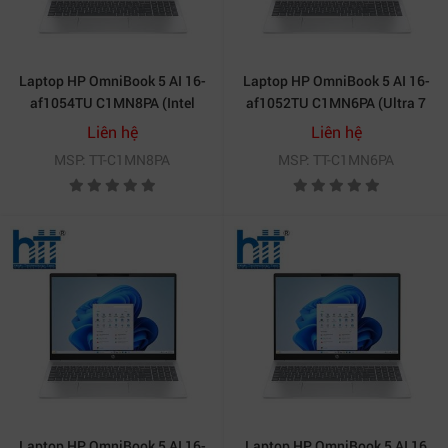
Laptop HP OmniBook 5 AI 16-
Laptop HP OmniBook 5 AI 16-
af1054TU C1MN8PA (Intel
af1052TU C1MN6PA (Ultra 7
Core Ultra 7 255U | 32GB |
255U | 32GB | 512GB | Intel®
Liên hệ
Liên hệ
512GB | Intel Graphics | 16
Graphics | 16.0inch 2K | Cảm
MSP: TT-C1MN8PA
MSP: TT-C1MN6PA
inch WUXGA IPS | Win 11 |
ứng | Win 11 | Office | Bạc)
Office | Bạc)
Laptop HP OmniBook 5 AI 16-
Laptop HP OmniBook 5 AI 16