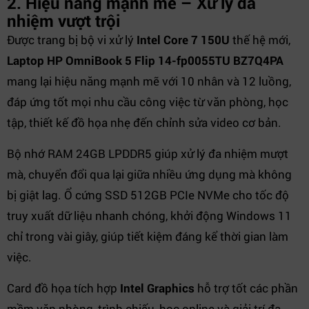
2. Hiệu năng mạnh mẽ – Xử lý đa
nhiệm vượt trội
Được trang bị bộ vi xử lý
Intel Core 7 150U
thế hệ mới,
Laptop HP OmniBook 5 Flip 14-fp0055TU BZ7Q4PA
mang lại hiệu năng mạnh mẽ với 10 nhân và 12 luồng,
đáp ứng tốt mọi nhu cầu công việc từ văn phòng, học
tập, thiết kế đồ họa nhẹ đến chỉnh sửa video cơ bản.
Bộ nhớ RAM 24GB LPDDR5 giúp xử lý đa nhiệm mượt
mà, chuyển đổi qua lại giữa nhiều ứng dụng mà không
bị giật lag. Ổ cứng SSD 512GB PCIe NVMe cho tốc độ
truy xuất dữ liệu nhanh chóng, khởi động Windows 11
chỉ trong vài giây, giúp tiết kiệm đáng kể thời gian làm
việc.
Card đồ họa tích hợp
Intel Graphics
hỗ trợ tốt các phần
mềm văn phòng, trình chiếu, học online và giải trí đa