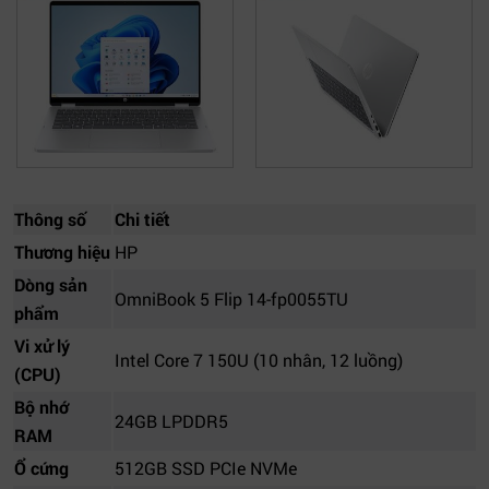
Thông số
Chi tiết
Thương hiệu
HP
Dòng sản
OmniBook 5 Flip 14-fp0055TU
phẩm
Vi xử lý
Intel Core 7 150U (10 nhân, 12 luồng)
(CPU)
Bộ nhớ
24GB LPDDR5
RAM
Ổ cứng
512GB SSD PCIe NVMe