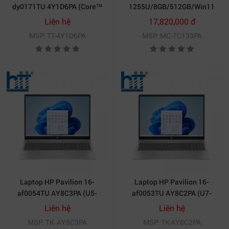
dy0171TU 4Y1D6PA (Core™
1255U/8GB/512GB/Win11
i3-1125G4 | 4GB | 512GB | Intel
(7C133PA)
Liên hệ
17,820,000 đ
UHD | 14 inch FHD | Win 10 |
MSP: TT-4Y1D6PA
MSP: MC-7C133PA
Vàng)
Laptop HP Pavilion 16-
Laptop HP Pavilion 16-
af0054TU AY8C3PA (U5-
af0053TU AY8C2PA (U7-
125U/ Ram 16GB/ SSD 1TB/
155U/ Ram 16GB/ SSD
Liên hệ
Liên hệ
Windows 11 Home/ 1Y/ Bạc)
512GB/ Windows 11 Home/
MSP: TK- AY8C3PA
MSP: TK-AY8C2PA
1Y/ Bạc)