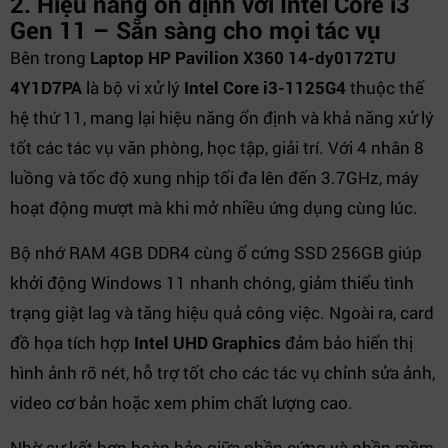
2. Hiệu năng ổn định với Intel Core i3
Gen 11 – Sẵn sàng cho mọi tác vụ
Bên trong
Laptop HP Pavilion X360 14-dy0172TU
4Y1D7PA
là bộ vi xử lý
Intel Core i3-1125G4
thuộc thế
hệ thứ 11, mang lại hiệu năng ổn định và khả năng xử lý
tốt các tác vụ văn phòng, học tập, giải trí. Với 4 nhân 8
luồng và tốc độ xung nhịp tối đa lên đến 3.7GHz, máy
hoạt động mượt mà khi mở nhiều ứng dụng cùng lúc.
Bộ nhớ RAM 4GB DDR4 cùng ổ cứng SSD 256GB giúp
khởi động Windows 11 nhanh chóng, giảm thiểu tình
trạng giật lag và tăng hiệu quả công việc. Ngoài ra, card
đồ họa tích hợp
Intel UHD Graphics
đảm bảo hiển thị
hình ảnh rõ nét, hỗ trợ tốt cho các tác vụ chỉnh sửa ảnh,
video cơ bản hoặc xem phim chất lượng cao.
Nhờ sự kết hợp hoàn hảo giữa phần cứng và phần mềm,