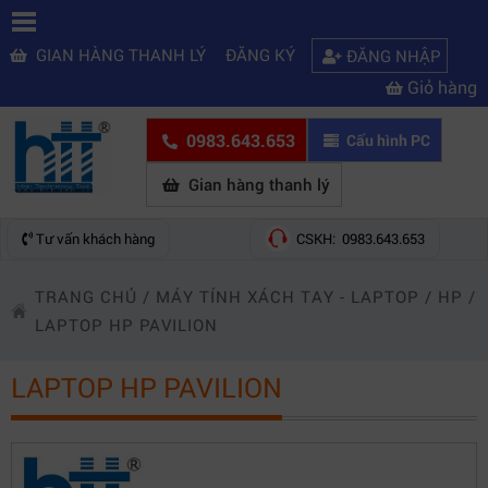
GIAN HÀNG THANH LÝ
ĐĂNG KÝ
ĐĂNG NHẬP
Giỏ hàng
0983.643.653
Cấu hình PC
Gian hàng thanh lý
Tư vấn khách hàng
CSKH: 0983.643.653
TRANG CHỦ
/
MÁY TÍNH XÁCH TAY - LAPTOP
/
HP
/
LAPTOP HP PAVILION
LAPTOP HP PAVILION