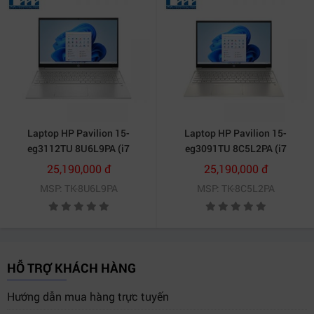
Laptop HP Pavilion 15-
Laptop HP Pavilion 15-
eg3112TU 8U6L9PA (i7
eg3091TU 8C5L2PA (i7
1355U/ 16GB/ 512GB
1355U/ 16GB/ 512GB
25,190,000 đ
25,190,000 đ
SSD/15.6 inch FHD/Win11/
SSD/15.6 inch FHD/Win11/
MSP: TK-8U6L9PA
MSP: TK-8C5L2PA
Silver/ Vỏ nhôm)
Gold/ Vỏ nhôm)
HỖ TRỢ KHÁCH HÀNG
Hướng dẫn mua hàng trực tuyến