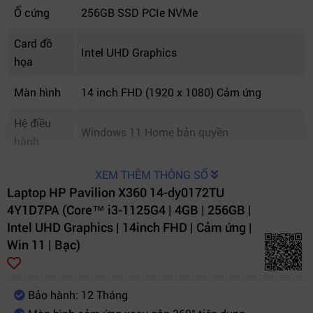
Ổ cứng
256GB SSD PCIe NVMe
Card đồ
Intel UHD Graphics
họa
Màn hình
14 inch FHD (1920 x 1080) Cảm ứng
Hệ điều
Windows 11 Home bản quyền
hành
Trọng
XEM THÊM THÔNG SỐ
Khoảng 1.52 kg
lượng
Laptop HP Pavilion X360 14-dy0172TU
4Y1D7PA (Core™ i3-1125G4 | 4GB | 256GB |
Màu sắc
Bạc sang trọng
Intel UHD Graphics | 14inch FHD | Cảm ứng |
Win 11 | Bạc)
Pin
3 cell, 43Wh
Cổng kết
USB-C, USB 3.2, HDMI, jack 3.5mm, khe thẻ
Bảo hành: 12 Tháng
nối
nhớ SD