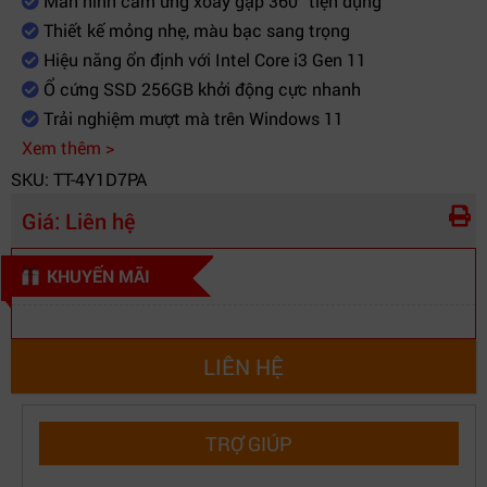
Màn hình cảm ứng xoay gập 360° tiện dụng
Thiết kế mỏng nhẹ, màu bạc sang trọng
Hiệu năng ổn định với Intel Core i3 Gen 11
Ổ cứng SSD 256GB khởi động cực nhanh
Trải nghiệm mượt mà trên Windows 11
Xem thêm >
SKU: TT-4Y1D7PA
Giá:
Liên hệ
KHUYẾN MÃI
LIÊN HỆ
TRỢ GIÚP