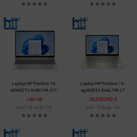
Laptop HP Pavilion 16-
Laptop HP Pavilion 15-
af0052TU AY8C1PA (U7-
eg3035TX 8U6L7PA (i7
155U/ Ram 16GB/ SSD 1TB/
1355U/ 16GB/ 512GB SSD/
Liên hệ
26,690,000 đ
Windows 11 Home/ 1Y/ Bạc)
MX550 2GB/ 15.6 inch
MSP: TK- AY8C1PA
MSP: TK-8U6L7PA
FHD/Win11/ Gold/ Vỏ nhôm)