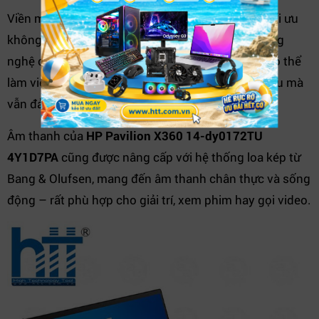
Viền màn hình mỏng tạo cảm giác rộng rãi hơn, tối ưu
không gian hiển thị và tăng tính thẩm mỹ. Với công
nghệ chống chói và độ sáng tốt, bạn hoàn toàn có thể
làm việc trong nhiều điều kiện ánh sáng khác nhau mà
vẫn đảm bảo chất lượng hình ảnh rõ ràng.
Âm thanh của
HP Pavilion X360 14-dy0172TU
4Y1D7PA
cũng được nâng cấp với hệ thống loa kép từ
Bang & Olufsen, mang đến âm thanh chân thực và sống
động – rất phù hợp cho giải trí, xem phim hay gọi video.