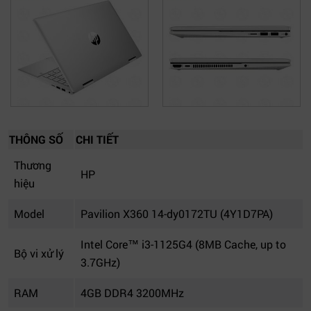
THÔNG SỐ
CHI TIẾT
Thương
HP
hiệu
Model
Pavilion X360 14-dy0172TU (4Y1D7PA)
Intel Core™ i3-1125G4 (8MB Cache, up to
Bộ vi xử lý
3.7GHz)
RAM
4GB DDR4 3200MHz