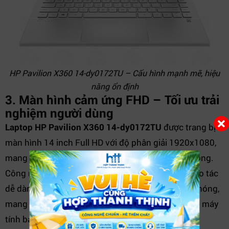
HP Pavilion X360 14-dy0172TU – Cấu hình mạnh mẽ, hiệu
năng ổn định
3. Màn hình cảm ứng FHD – Tối ưu trải
nghiệm người dùng
Laptop HP Pavilion X360 14-dy0172TU
được trang bị
màn hình 14 inch Full HD với độ phân giải 1920x1080,
mang đến chất lượng hình ảnh sắc nét và sống động.
Công nghệ cảm ứng đa điểm giúp người dùng thao tác
dễ dàng, cuộn trang, phóng to – thu nhỏ nhanh chóng,
mang lại trải nghiệm tương tác trực quan như trên máy
tính bảng.