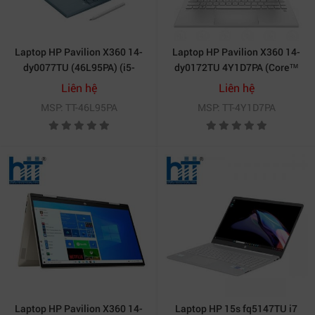
Laptop HP Pavilion X360 14-
Laptop HP Pavilion X360 14-
dy0077TU (46L95PA) (i5-
dy0172TU 4Y1D7PA (Core™
1135G7/8GB RAM/512GB
i3-1125G4 | 4GB | 256GB | Intel
Liên hệ
Liên hệ
SSD/14 FHD Cảm
UHD Graphics | 14inch FHD |
MSP: TT-46L95PA
MSP: TT-4Y1D7PA
ứng/Bút/Win11/Xanh)
Cảm ứng | Win 11 | Bạc)
Laptop HP Pavilion X360 14-
Laptop HP 15s fq5147TU i7