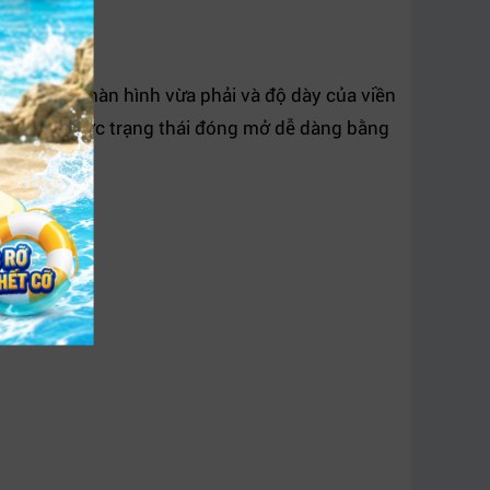
ch thước màn hình vừa phải và độ dày của viền
luôn giữ được trạng thái đóng mở dễ dàng bằng