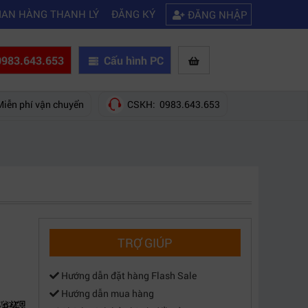
|
h khắc phục laptop không kết nối được wifi
Kinh nghiệm chọn mua máy
IAN HÀNG THANH LÝ
ĐĂNG KÝ
ĐĂNG NHẬP
983.643.653
Cấu hình PC
Miễn phí vận chuyển
CSKH: 0983.643.653
TRỢ GIÚP
Hướng dẫn đặt hàng Flash Sale
Hướng dẫn mua hàng