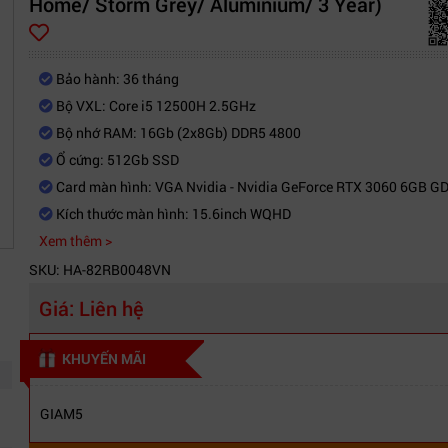
Home/ Storm Grey/ Aluminium/ 3 Year)
Bảo hành: 36 tháng
Bộ VXL: Core i5 12500H 2.5GHz
Bộ nhớ RAM: 16Gb (2x8Gb) DDR5 4800
Ổ cứng: 512Gb SSD
Card màn hình: VGA Nvidia - Nvidia GeForce RTX 3060 6GB G
Kích thước màn hình: 15.6inch WQHD
Xem thêm >
SKU: HA-82RB0048VN
Giá:
Liên hệ
KHUYẾN MÃI
GIAM5