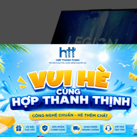
s
ry
 4
x