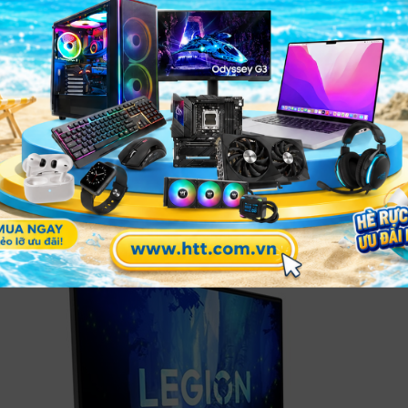
 mạo cool ngầu trên tone màu Storm grey sành điệu với kí
 nghiệm xem đẹp và thoải mái cùng với đó đảm bảo cho máy 