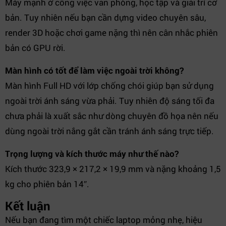
Máy mạnh ở công việc văn phòng, học tập và giải trí cơ
bản. Tuy nhiên nếu bạn cần dựng video chuyên sâu,
render 3D hoặc chơi game nặng thì nên cân nhắc phiên
bản có GPU rời.
Màn hình có tốt để làm việc ngoài trời không?
Màn hình Full HD với lớp chống chói giúp bạn sử dụng
ngoài trời ánh sáng vừa phải. Tuy nhiên độ sáng tối đa
chưa phải là xuất sắc như dòng chuyên đồ họa nên nếu
dùng ngoài trời nắng gắt cần tránh ánh sáng trực tiếp.
Trọng lượng và kích thước máy như thế nào?
Kích thước 323,9 × 217,2 × 19,9 mm và nặng khoảng 1,5
kg cho phiên bản 14″.
Kết luận
Nếu bạn đang tìm một chiếc laptop mỏng nhẹ, hiệu