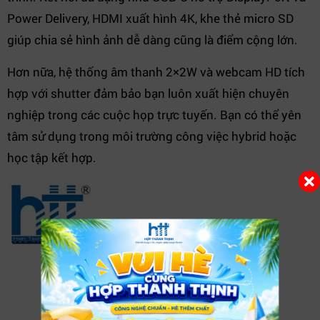
Power Delivery, HDMI xuất hình 4K, khe thẻ micro SD
giúp chia sẻ hình ảnh dễ dàng cũng là điểm cộng lớn.
Hơn nữa, hệ thống âm thanh 2×2W và webcam HD tích
hợp với shutter đảm bảo bạn luôn xuất hiện chuyên
nghiệp trong các cuộc họp trực tuyến. Bạn có thể yên
tâm sử dụng trong môi trường công việc hybrid hoặc
học tập kết hợp.