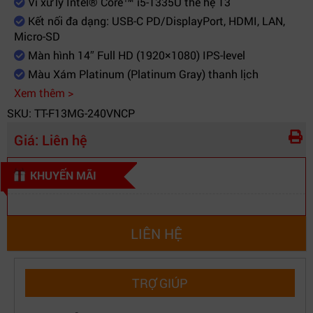
Vi xử lý Intel® Core™ i5-1335U thế hệ 13
Bảo hành
2 năm chính hãng
Kết nối đa dạng: USB-C PD/DisplayPort, HDMI, LAN,
Micro-SD
Màn hình 14″ Full HD (1920×1080) IPS-level
Màu Xám Platinum (Platinum Gray) thanh lịch
Xem thêm >
SKU: TT-F13MG-240VNCP
Giá:
Liên hệ
KHUYẾN MÃI
LIÊN HỆ
TRỢ GIÚP