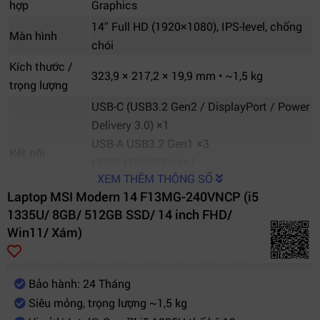
hợp
Graphics
14″ Full HD (1920×1080), IPS-level, chống
Màn hình
chói
Kích thước /
323,9 × 217,2 × 19,9 mm • ~1,5 kg
trọng lượng
USB-C (USB3.2 Gen2 / DisplayPort / Power
Delivery 3.0) ×1
USB-A USB3.2 Gen1 ×3
Kết nối
HDMI (4K@30Hz) ×1
XEM THÊM THÔNG SỐ
Micro-SD card reader ×1
Laptop MSI Modern 14 F13MG-240VNCP (i5
RJ-45 Gigabit LAN ×1
1335U/ 8GB/ 512GB SSD/ 14 inch FHD/
Không dây
WiFi 6E (802.11ax) • Bluetooth v5.3
Win11/ Xám)
Âm thanh /
2×2W loa • HD webcam 720p • cảm biến
webcam
vân tay (tùy phiên bản)
Pin & adapter
46,8 Whr (3-cell) • Adapter 65W
Bảo hành: 24 Tháng
Siêu mỏng, trọng lượng ~1,5 kg
Màu sắc
Platinum Gray (Xám Platinum)