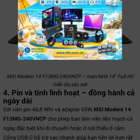
MSI Modern 14 F13MG-240VNCP – màn hình 14″ Full HD
hiển thị sắc nét
4. Pin và tính linh hoạt – đồng hành cả
ngày dài
Với viên pin 46,8 Whr và adapter 65W,
MSI Modern 14
F13MG-240VNCP
cho phép bạn làm việc liền mạch cả
ngày, đặc biệt khi di chuyển hoặc ở nơi thiếu ổ cắm.
Cổng USB-C hỗ trợ sạc nhanh giúp bạn tiện lợi hơn rất