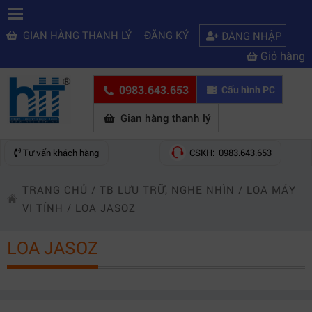
GIAN HÀNG THANH LÝ
ĐĂNG KÝ
ĐĂNG NHẬP
Giỏ hàng
0983.643.653
Cấu hình PC
Gian hàng thanh lý
Tư vấn khách hàng
CSKH: 0983.643.653
TRANG CHỦ
/
TB LƯU TRỮ, NGHE NHÌN
/
LOA MÁY
VI TÍNH
/
LOA JASOZ
LOA JASOZ