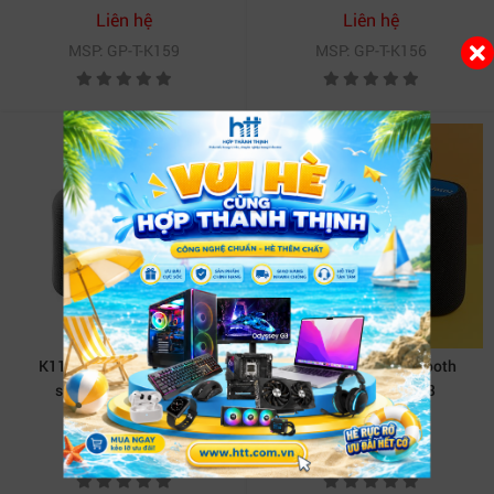
Liên hệ
Liên hệ
MSP: GP-T-K159
MSP: GP-T-K156
K113 Portable Bluetooth
K112 Portable Bluetooth
speaker 10w T-K155
speaker 5w T-K153
Liên hệ
Liên hệ
MSP: GP-T-K155
MSP: GP-T-K153