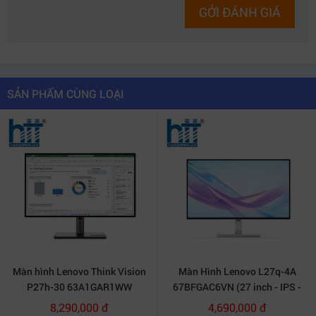
GỞI ĐÁNH GIÁ
SẢN PHẨM CÙNG LOẠI
Màn hình Lenovo Think Vision
Màn Hình Lenovo L27q-4A
P27h-30 63A1GAR1WW
67BFGAC6VN (27 inch - IPS -
(27Inch| 2K (2560x1440)| 4ms|
2K - 100Hz - 4ms)
8,290,000 đ
4,690,000 đ