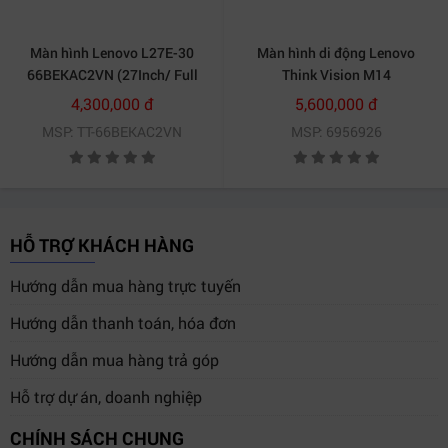
Màn hình Lenovo L27E-30
Màn hình di động Lenovo
66BEKAC2VN (27Inch/ Full
Think Vision M14
HD/ 4ms/ 75HZ/ 250cd/m2/
61DDUAR6WW (14.0Inch/ Full
4,300,000 đ
5,600,000 đ
IPS)
HD/ 5ms/ 60HZ/ 300 cd/m2/
MSP: TT-66BEKAC2VN
MSP: 6956926
IPS)
HỖ TRỢ KHÁCH HÀNG
Hướng dẫn mua hàng trực tuyến
Hướng dẫn thanh toán, hóa đơn
Hướng dẫn mua hàng trả góp
Hỗ trợ dự án, doanh nghiệp
CHÍNH SÁCH CHUNG