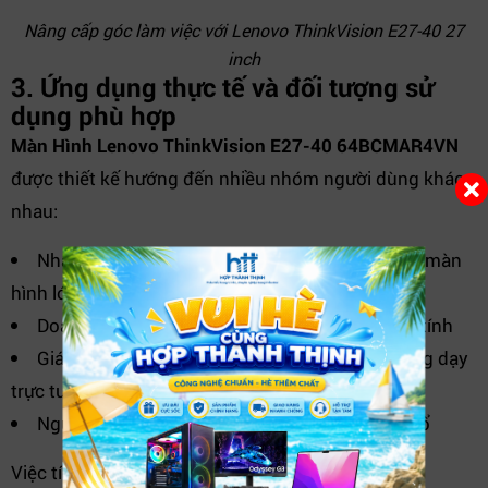
Nâng cấp góc làm việc với Lenovo ThinkVision E27-40 27
inch
3. Ứng dụng thực tế và đối tượng sử
dụng phù hợp
Màn Hình Lenovo ThinkVision E27-40 64BCMAR4VN
được thiết kế hướng đến nhiều nhóm người dùng khác
nhau:
Nhân viên văn phòng, kế toán, hành chính cần màn
hình lớn, rõ nét
Doanh nghiệp trang bị đồng bộ hệ thống máy tính
Giáo viên, học sinh – sinh viên học tập và giảng dạy
trực tuyến
Người dùng làm việc đa nhiệm với nhiều cửa sổ
Việc tích hợp loa sẵn trên màn hình giúp tiết kiệm