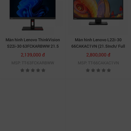
Màn hình Lenovo ThinkVision
Màn hình Lenovo L22i-30
S22i-30 63FCKARBWW 21.5
66CAKAC1VN (21.5Inch/ Full
inch 75Hz
HD/ 4ms/ 75HZ/ 250cd/m2/
2,139,000 đ
2,800,000 đ
IPS)
MSP: TT-63FCKARBWW
MSP: TT-66CAKAC1VN