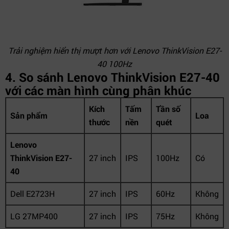
Trải nghiệm hiển thị mượt hơn với Lenovo ThinkVision E27-
40 100Hz
4. So sánh Lenovo ThinkVision E27-40
với các màn hình cùng phân khúc
Kích
Tấm
Tần số
Sản phẩm
Loa
thước
nền
quét
Lenovo
ThinkVision E27-
27 inch
IPS
100Hz
Có
40
Dell E2723H
27 inch
IPS
60Hz
Không
LG 27MP400
27 inch
IPS
75Hz
Không