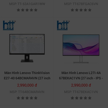
60HZ| 350cd| m2| IPS| USB-C)
MSP: TT- 63A1GAR1WW
MSP: TT-67BFGAC6VN
Màn Hình Lenovo ThinkVision
Màn Hình Lenovo L27i-4A
E27-40 64BCMAR4VN (27 inch
67BEKAC1VN (27 inch - IPS -
- IPS - FHD - 100Hz - 4ms -
FHD - 100Hz - 4ms - speaker)
2,990,000 đ
2,990,000 đ
speaker)
MSP: TT-64BCMAR4VN
MSP: TT-67BEKAC1VN