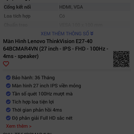
Cổng kết nối
HDMI, VGA
Loa tích hợp
Có
Chuẩn treo
VESA 100 x 100 mm
XEM THÊM THÔNG SỐ
Màn Hình Lenovo ThinkVision E27-40
64BCMAR4VN (27 inch - IPS - FHD - 100Hz -
4ms - speaker)
Bảo hành: 36 Tháng
Màn hình 27 inch IPS viền mỏng
Tần số quét 100Hz mượt mà
Tích hợp loa tiện lợi
Thời gian phản hồi 4ms
Độ phân giải Full HD sắc nét
Xem thêm >