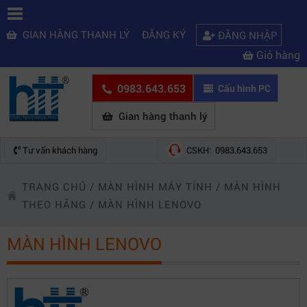
GIAN HÀNG THANH LÝ
ĐĂNG KÝ
ĐĂNG NHẬP
Giỏ hàng
0983.643.653
Cấu hình PC
Gian hàng thanh lý
Tư vấn khách hàng
CSKH: 0983.643.653
TRANG CHỦ
/
MÀN HÌNH MÁY TÍNH
/
MÀN HÌNH
THEO HÃNG
/
MÀN HÌNH LENOVO
MÀN HÌNH LENOVO