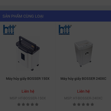
thay rác đúng lúc, tiết kiệm thời gian vận hành.
SẢN PHẨM CÙNG LOẠI
Máy hủy giấy BOSSER 150X
Máy hủy giấy BOSSER 240XC
Liên hệ
Liên hệ
MSP: HT-BOSSER-150X
MSP: HT-BOSSER-240XC