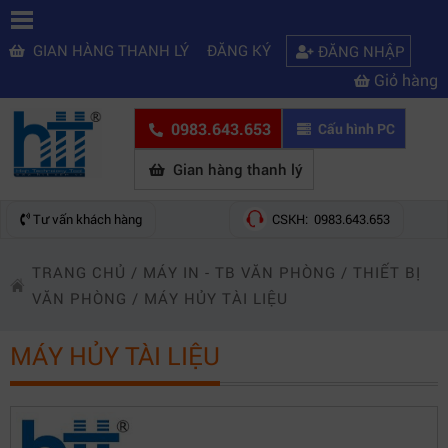
GIAN HÀNG THANH LÝ
ĐĂNG KÝ
ĐĂNG NHẬP
Giỏ hàng
0983.643.653
Cấu hình PC
Gian hàng thanh lý
Tư vấn khách hàng
CSKH: 0983.643.653
TRANG CHỦ
/
MÁY IN - TB VĂN PHÒNG
/
THIẾT BỊ
VĂN PHÒNG
/
MÁY HỦY TÀI LIỆU
MÁY HỦY TÀI LIỆU