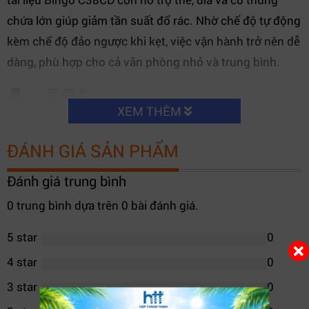
chứa lớn giúp giảm tần suất đổ rác. Nhờ chế độ tự động
kèm chế độ đảo ngược khi kẹt, việc vận hành trở nên dễ
dàng, phù hợp cho cả văn phòng nhỏ và trung bình.
XEM THÊM
ĐÁNH GIÁ SẢN PHẨM
Đánh giá trung bình
0 trung bình dựa trên 0 bài đánh giá.
5 star
0
4 star
0
3 star
0