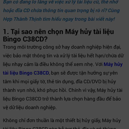
Bạn có đang lo lắng về việc xử lý tài liệu cũ, thẻ nhớ
hoặc đĩa CD chứa thông tin quan trọng bị rò rỉ? Cùng
Hợp Thành Thịnh
tìm hiểu ngay trong bài viết này!
1. Tại sao nên chọn Máy hủy tài liệu
Bingo C38CD?
Trong môi trường công sở hay doanh nghiệp hiện đại,
việc bảo mật thông tin và xử lý tài liệu hết hạn/chứa dữ
liệu nhạy cảm là điều không thể xem nhẹ. Với
Máy hủy
tài liệu Bingo C38CD
, bạn sẽ được tận hưởng sự yên
tâm khi mọi giấy tờ, thẻ tín dụng, đĩa CD/DVD bị hủy
thành vụn nhỏ, khó phục hồi. Chính vì vậy, Máy hủy tài
liệu Bingo C38CD trở thành lựa chọn hàng đầu để bảo
vệ dữ liệu doanh nghiệp.
Không chỉ đơn thuần là một thiết bị hủy giấy, Máy hủy
tài liệu Bingo C38CD còn hỗ trợ thẻ, đĩa và có thùng