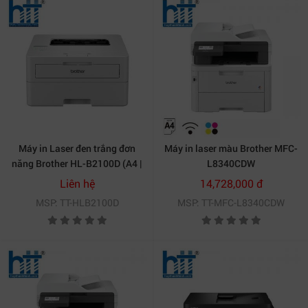
Máy in Laser đen trắng đơn
Máy in laser màu Brother MFC-
năng Brother HL-B2100D (A4 |
L8340CDW
In đảo mặt | USB)
Liên hệ
14,728,000 đ
MSP: TT-HLB2100D
MSP: TT-MFC-L8340CDW