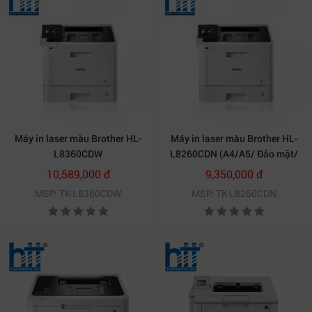
Máy in laser màu Brother HL-
Máy in laser màu Brother HL-
L8360CDW
L8260CDN (A4/A5/ Đảo mặt/
USB/ LAN)
10,589,000 đ
9,350,000 đ
MSP: TK-L8360CDW
MSP: TK-L8260CDN