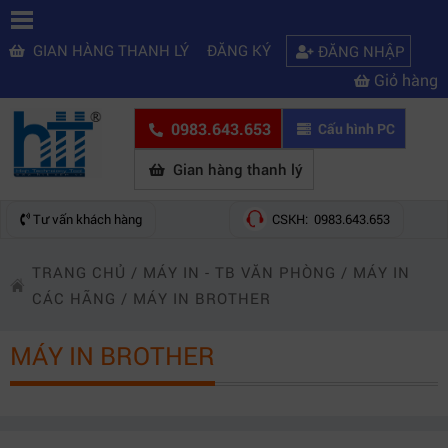
GIAN HÀNG THANH LÝ
ĐĂNG KÝ
ĐĂNG NHẬP
Giỏ hàng
0983.643.653
Cấu hình PC
Gian hàng thanh lý
Tư vấn khách hàng
CSKH: 0983.643.653
TRANG CHỦ
/
MÁY IN - TB VĂN PHÒNG
/
MÁY IN
CÁC HÃNG
/
MÁY IN BROTHER
MÁY IN BROTHER