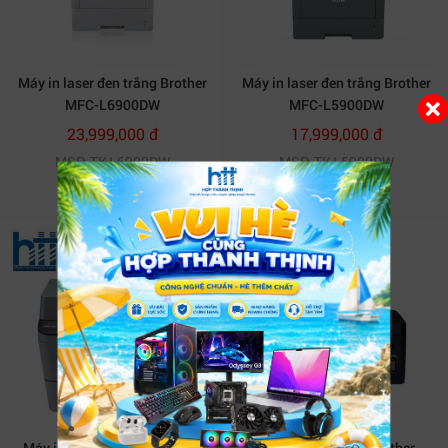
Máy in laser đen trắng Brother
Máy in laser đen trắng Brother
MFC-L6900DW
MFC-L5900DW
23,999,000 đ
17,999,000 đ
MSP: TK-L6900DW
MSP: TK-L5900DW
Máy in laser Brother Đa chức
Máy in phun màu Brother