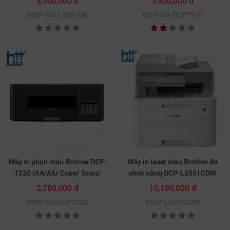
3,500,000 đ
3,900,000 đ
MSP: HA-L2361DN
MSP: HA-DCPT310
Máy in phun màu Brother DCP-
Máy in laser màu Brother đa
T220 (A4/A5/ Copy/ Scan/
chức năng DCP-L3551CDW
USB)
chính hãng
2,780,000 đ
10,189,000 đ
MSP: HA-DCPT220
MSP: L3551CDW