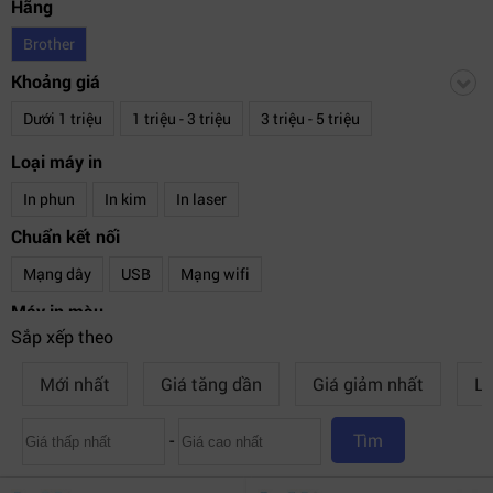
Hãng
Brother
Khoảng giá
Dưới 1 triệu
1 triệu - 3 triệu
3 triệu - 5 triệu
5 triệu - 8 triệu
8 triệu - 10 triệu
Trên 10 triệu
Loại máy in
In phun
In kim
In laser
Chuẩn kết nối
Mạng dây
USB
Mạng wifi
Máy in màu
Sắp xếp theo
In Màu
Đen trắng
Mới nhất
Giá tăng dần
Giá giảm nhất
Lư
Chức năng máy in
Đơn năng
Đa năng
-
Tìm