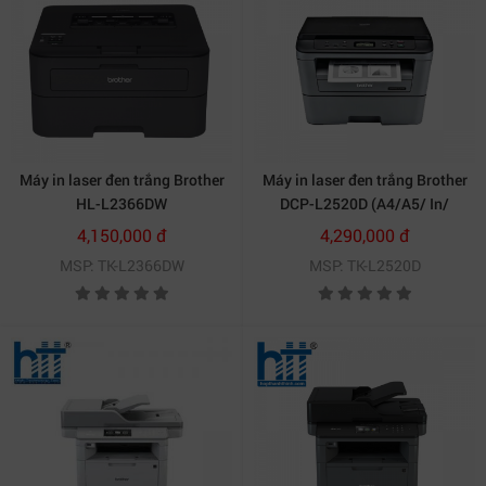
Máy in laser đen trắng Brother
Máy in laser đen trắng Brother
HL-L2366DW
DCP-L2520D (A4/A5/ In/
Copy/ Scan/ Đảo mặt/ USB)
4,150,000 đ
4,290,000 đ
MSP: TK-L2366DW
MSP: TK-L2520D