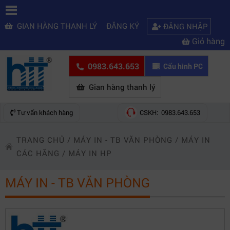
GIAN HÀNG THANH LÝ
ĐĂNG KÝ
ĐĂNG NHẬP
Giỏ hàng
0983.643.653
Cấu hình PC
Gian hàng thanh lý
Tư vấn khách hàng
CSKH: 0983.643.653
TRANG CHỦ
/
MÁY IN - TB VĂN PHÒNG
/
MÁY IN
CÁC HÃNG
/
MÁY IN HP
MÁY IN - TB VĂN PHÒNG