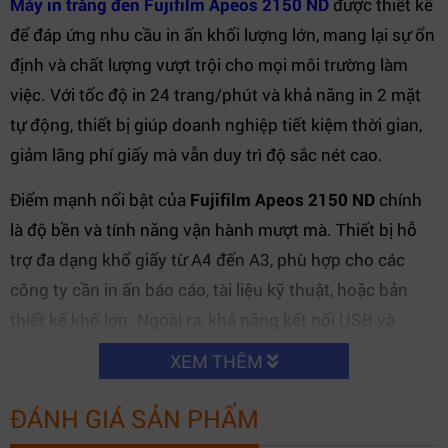
Máy in trắng đen Fujifilm Apeos 2150 ND
được thiết kế
để đáp ứng nhu cầu in ấn khối lượng lớn, mang lại sự ổn
định và chất lượng vượt trội cho mọi môi trường làm
việc. Với tốc độ in 24 trang/phút và khả năng in 2 mặt
tự động, thiết bị giúp doanh nghiệp tiết kiệm thời gian,
giảm lãng phí giấy mà vẫn duy trì độ sắc nét cao.
Điểm mạnh nổi bật của
Fujifilm Apeos 2150 ND
chính
là độ bền và tính năng vận hành mượt mà. Thiết bị hỗ
trợ đa dạng khổ giấy từ A4 đến A3, phù hợp cho các
công ty cần in ấn báo cáo, tài liệu kỹ thuật, hoặc bản
thiết kế khổ lớn. Ngoài ra, khả năng kết nối USB và
mạng LAN giúp chia sẻ tài nguyên in ấn dễ dàng giữa
XEM THÊM
nhiều người dùng.
ĐÁNH GIÁ SẢN PHẨM
Máy in trắng đen Fujifilm Apeos 2150 ND
là lựa chọn