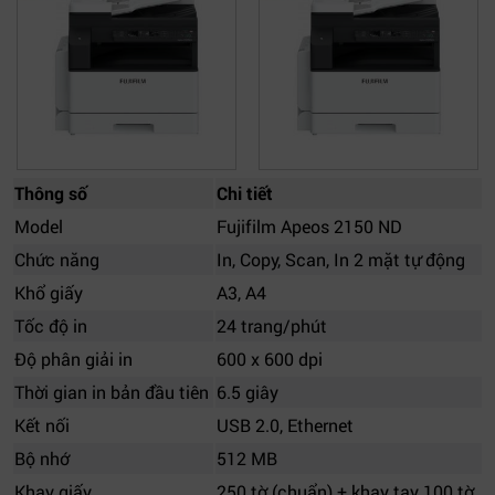
Thông số
Chi tiết
Model
Fujifilm Apeos 2150 ND
Chức năng
In, Copy, Scan, In 2 mặt tự động
Khổ giấy
A3, A4
Tốc độ in
24 trang/phút
Độ phân giải in
600 x 600 dpi
Thời gian in bản đầu tiên
6.5 giây
Kết nối
USB 2.0, Ethernet
Bộ nhớ
512 MB
Khay giấy
250 tờ (chuẩn) + khay tay 100 tờ